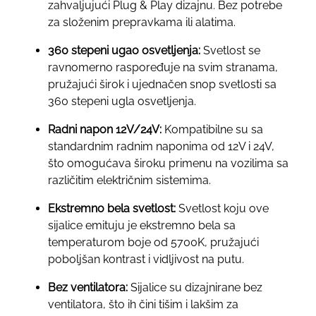
zahvaljujući Plug & Play dizajnu. Bez potrebe
za složenim prepravkama ili alatima.
360 stepeni ugao osvetljenja:
Svetlost se
ravnomerno raspoređuje na svim stranama,
pružajući širok i ujednačen snop svetlosti sa
360 stepeni ugla osvetljenja.
Radni napon 12V/24V:
Kompatibilne su sa
standardnim radnim naponima od 12V i 24V,
što omogućava široku primenu na vozilima sa
različitim električnim sistemima.
Ekstremno bela svetlost:
Svetlost koju ove
sijalice emituju je ekstremno bela sa
temperaturom boje od 5700K, pružajući
poboljšan kontrast i vidljivost na putu.
Bez ventilatora:
Sijalice su dizajnirane bez
ventilatora, što ih čini tišim i lakšim za