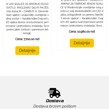
💡 D2S/R SET 12000LM - CANBUS, Z
AMENA ZA FABRICKE XENON SIJALI
💡 LED SIJALICE ZA SREDNJE/DUGO
CE 💡 Modernizujte osvetljenje svog v
SVETLO, MAGLENKU D1S/R PHI ZES
ozila uz ovaj visokokvalitetni set LED si
chip 8000LM - CANBUS 💡 Zamenite
jalica, prilagođenih za zamenu fabrički
stare sijalice i unapredite osvetljenje v
h xenon sijalica! ✨ Karakteristike: Ovaj
ašeg vozila! ✨ Karakteristike:Ovaj set L
set LED sijalica nudi impresivne perfor
ED sijalica donosi revolucionarne perf
manse i jednostavnu instalaciju, čineć...
ormanse i jednostavnu instalaciju. Sa iz
uzetno jakim svetlom i pametnom teh
Cena: 10.980,00 rsd
nologij...
Cena: 7.700,00 rsd
Detaljnije
Detaljnije
Dostava
Dostava brzom poštom