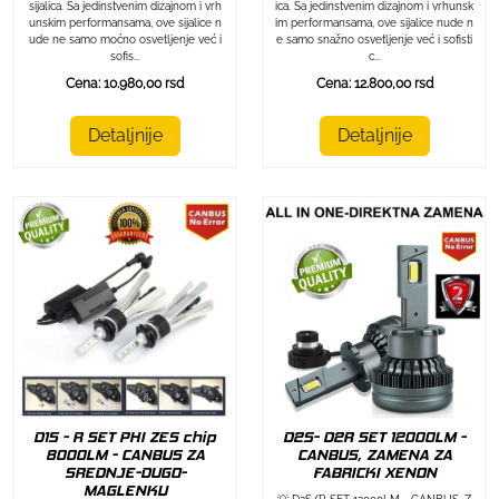
sijalica. Sa jedinstvenim dizajnom i vrh
ica. Sa jedinstvenim dizajnom i vrhunsk
unskim performansama, ove sijalice n
im performansama, ove sijalice nude n
ude ne samo moćno osvetljenje već i
e samo snažno osvetljenje već i sofisti
sofis...
c...
Cena: 10.980,00 rsd
Cena: 12.800,00 rsd
Detaljnije
Detaljnije
D1S - R SET PHI ZES chip
D2S- D2R SET 12000LM -
8000LM - CANBUS ZA
CANBUS, ZAMENA ZA
SREDNJE-DUGO-
FABRICKI XENON
MAGLENKU