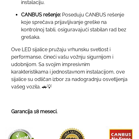
instalaciju.
CANBUS rešenje:
Poseduju CANBUS rešenje
koje sprečava prijavljivanje greške na
kontrolnoj tabli, osiguravajući stabilan rad bez
grešaka.
Ove LED sijalice pružaju vrhunsku svetlost i
performanse, čineći vašu vožnju sigurnijom i
udobnijom. Sa svojim impresivnim
karakteristikama i jednostavnom instalacijom, ove
sijalice su odličan izbor za nadogradnju osvetljenja
vašeg vozila. 🚗💡
Garancija 18 meseci.