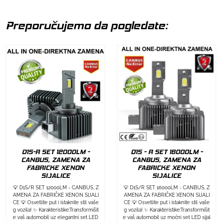
Preporučujemo da pogledate:
D1S-R SET 12000LM -
D1S - R SET 16000LM -
CANBUS, ZAMENA ZA
CANBUS, ZAMENA ZA
FABRICKE XENON
FABRICKE XENON
SIJALICE
SIJALICE
💡 D1S/R SET 12000LM - CANBUS, Z
💡 D1S/R SET 16000LM - CANBUS, Z
AMENA ZA FABRIČKE XENON SIJALI
AMENA ZA FABRIČKE XENON SIJALI
CE 💡 Osvetlite put i istaknite stil vaše
CE 💡 Osvetlite put i istaknite stil vaše
g vozila! ✨ Karakteristike:Transformišit
g vozila! ✨ Karakteristike:Transformišit
e vaš automobil uz elegantni set LED
e vaš automobil uz moćni set LED sijal