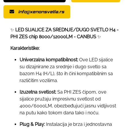
info@xenonsvetla.rs
✨
LED SIJALICE ZA SREDNJE/DUGO SVETLO H4 -
PHI ZES chip 8000/12000LM - CANBUS
✨
Karakteristike:
Univerzalna kompatibilnost:
Ove LED sijalice
su dizajnirane za srednje i dugo svetlo sa
bazom H4 (H/L), što ih čini kompatibilnim sa
različitim vozilima.
Izuzetna svetlost:
Sa PHI ZES čipom, ove
sijalice pružaju impresivnu svetlost od
4000/6000LM, obezbeđujući jasnu vidljivost
na putu kako tokom dana tako i noću.
Plug & Play:
Instalacija je brza i jednostavna