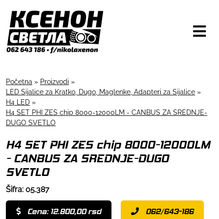
Početna
»
Proizvodi
»
LED Sijalice za Kratko, Dugo, Maglenke, Adapteri za Sijalice
»
H4 LED
»
H4 SET PHI ZES chip 8000-12000LM - CANBUS ZA SREDNJE-
DUGO SVETLO
H4 SET PHI ZES chip 8000-12000LM
- CANBUS ZA SREDNJE-DUGO
SVETLO
Šifra: 05.387
Cena: 12.800,00 rsd
062/643-186