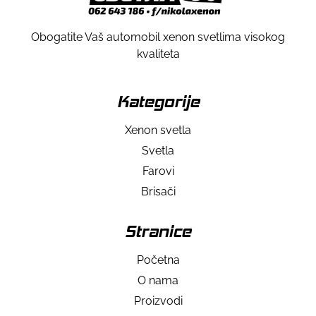
Obogatite Vaš automobil xenon svetlima visokog
kvaliteta
Kategorije
Xenon svetla
Svetla
Farovi
Brisači
Stranice
Početna
O nama
Proizvodi