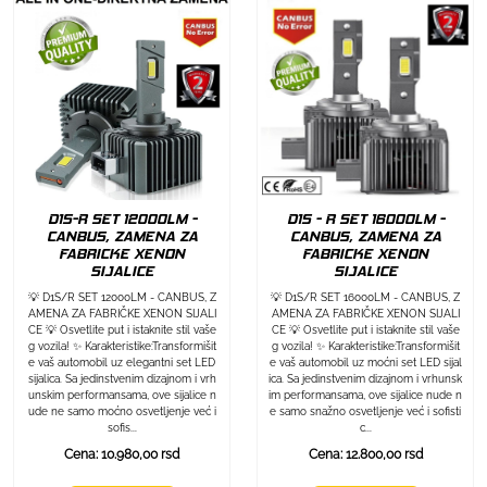
D1S-R SET 12000LM -
D1S - R SET 16000LM -
CANBUS, ZAMENA ZA
CANBUS, ZAMENA ZA
FABRICKE XENON
FABRICKE XENON
SIJALICE
SIJALICE
💡 D1S/R SET 12000LM - CANBUS, Z
💡 D1S/R SET 16000LM - CANBUS, Z
AMENA ZA FABRIČKE XENON SIJALI
AMENA ZA FABRIČKE XENON SIJALI
CE 💡 Osvetlite put i istaknite stil vaše
CE 💡 Osvetlite put i istaknite stil vaše
g vozila! ✨ Karakteristike:Transformišit
g vozila! ✨ Karakteristike:Transformišit
e vaš automobil uz elegantni set LED
e vaš automobil uz moćni set LED sijal
sijalica. Sa jedinstvenim dizajnom i vrh
ica. Sa jedinstvenim dizajnom i vrhunsk
unskim performansama, ove sijalice n
im performansama, ove sijalice nude n
ude ne samo moćno osvetljenje već i
e samo snažno osvetljenje već i sofisti
sofis...
c...
Cena: 10.980,00 rsd
Cena: 12.800,00 rsd