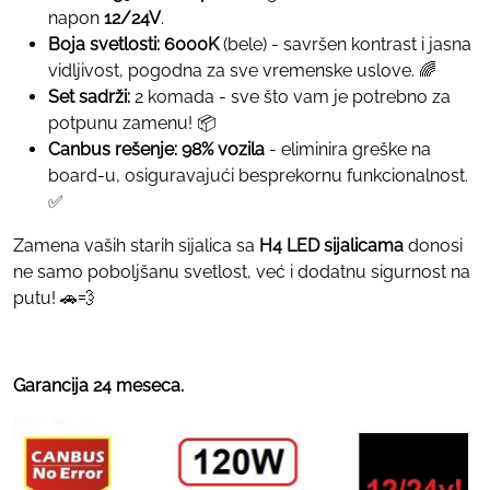
napon
12/24V
.
Boja svetlosti:
6000K
(bele) - savršen kontrast i jasna
vidljivost, pogodna za sve vremenske uslove. 🌈
Set sadrži:
2 komada - sve što vam je potrebno za
potpunu zamenu! 📦
Canbus rešenje:
98% vozila
- eliminira greške na
board-u, osiguravajući besprekornu funkcionalnost.
✅
Zamena vaših starih sijalica sa
H4 LED sijalicama
donosi
ne samo poboljšanu svetlost, već i dodatnu sigurnost na
putu! 🚗💨
Garancija 24 meseca.