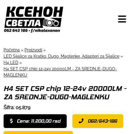
Početna
»
Proizvodi
»
LED Sijalice za Kratko, Dugo, Maglenke, Adapteri za Sijalice
»
H4 LED
»
H4 SET CSP chip 12-24v 20000LM - ZA SREDNJE-DUGO-
MAGLENKU
H4 SET CSP chip 12-24v 20000LM -
ZA SREDNJE-DUGO-MAGLENKU
Šifra: 05.879
Cena: 11.200,00 rsd
062/643-186