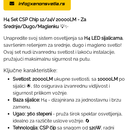
info@xenonsvetla.rs
H4 Set CSP Chip 12/24V 20000LM - Za
Srednje/Dugo/Maglenku
💡✨
Unapredite svoj sistem osvetljenja sa
H4 LED sijalicama
,
savršenim rešenjem za srednje, dugo i magleno svetlo!
Ovaj set nudi izvanrednu svetlost i lakoću instalacije,
pružajući maksimalnu sigurnost na putu.
Ključne karakteristike:
Svetlost:
20000LM
ukupne svetlosti, sa
10000LM
po
sijalici 🌟, što osigurava izvanrednu vidljivost i
sigurnost prilikom vožnje.
Baza sijalice:
H4 - dizajnirana za jednostavnu i brzu
zamenu.
Ugao:
360 stepeni
- pruža širok spektar osvetljenja,
idealno za različite uslove vožnje. 🔄
Tehnologija:
CSP čip
sa snagom od
120W
, radni