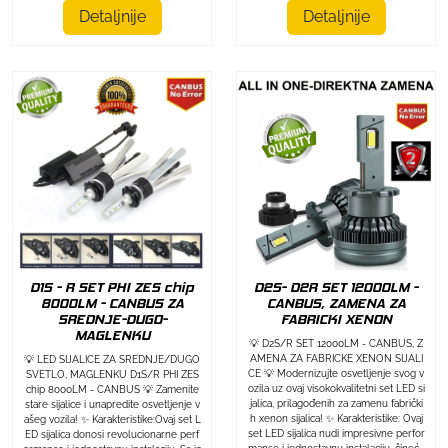
Detaljnije
Detaljnije
D1S - R SET PHI ZES chip
D2S- D2R SET 12000LM -
8000LM - CANBUS ZA
CANBUS, ZAMENA ZA
SREDNJE-DUGO-
FABRICKI XENON
MAGLENKU
💡 D2S/R SET 12000LM - CANBUS, Z
AMENA ZA FABRICKE XENON SIJALI
💡 LED SIJALICE ZA SREDNJE/DUGO
CE 💡 Modernizujte osvetljenje svog v
SVETLO, MAGLENKU D1S/R PHI ZES
ozila uz ovaj visokokvalitetni set LED si
chip 8000LM - CANBUS 💡 Zamenite
jalica, prilagođenih za zamenu fabrički
stare sijalice i unapredite osvetljenje v
h xenon sijalica! ✨ Karakteristike: Ovaj
ašeg vozila! ✨ Karakteristike:Ovaj set L
set LED sijalica nudi impresivne perfor
ED sijalica donosi revolucionarne perf