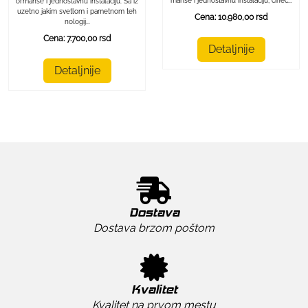
manse i jednostavnu instalaciju, čineć...
ormanse i jednostavnu instalaciju. Sa iz
uzetno jakim svetlom i pametnom teh
Cena: 10.980,00 rsd
nologij...
Cena: 7.700,00 rsd
Detaljnije
Detaljnije
Dostava
Dostava brzom poštom
Kvalitet
Kvalitet na prvom mestu