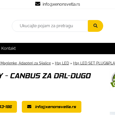
info@xenonsvetla.rs
Kontakt
 Maglenke, Adapteri za Sijalice
»
H15 LED
»
H15 LED SET PLUG&PL
Y - CANBUS ZA DRL-DUGO
43-186
info@xenonsvetla.rs