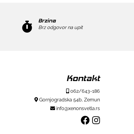
Brzina
Brz odgovor na upit
Kontakt
062/643-186
Gornjogradska 54b, Zemun
info@xenonsvetla.rs