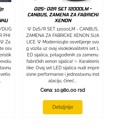
ip
D2S- D2R SET 12000LM -
CANBUS, ZAMENA ZA FABRICKI
NKU
XENON
E/DUG
💡 D2S/R SET 12000LM - CANBUS,
R PHI
ZAMENA ZA FABRICKE XENON SIJA
💡 Za
LICE 💡 Modernizujte osvetljenje svo
te osv
g vozila uz ovaj visokokvalitetni set L
ristik
ED sijalica, prilagođenih za zamenu
revolu
fabričkih xenon sijalica! ✨ Karakteris
stavnu
tike: Ovaj set LED sijalica nudi impre
svetlo
sivne performanse i jednostavnu inst
.
alaciju, čineć...
Cena: 10.980,00 rsd
Detaljnije