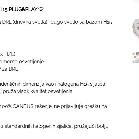
 H15 PLUG&PLAY
💡
a DRL (dnevna svetla) i dugo svetlo sa bazom H15
o, H/L)
omerno osvetljenje
W za DRL
identičnih dimenzija kao i halogena H15 sijalica
pruža visok kvalitet osvetljenja
 100% CANBUS rešenje, ne prijavljuje grešku na
standardnih halogenih sijalica, pružajući bolju