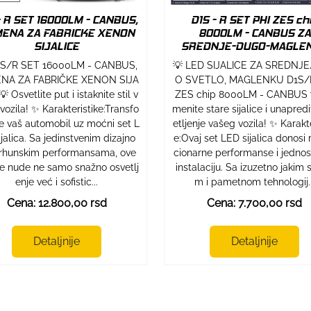
- R SET 16000LM - CANBUS,
D1S - R SET PHI ZES ch
ENA ZA FABRICKE XENON
8000LM - CANBUS ZA
SIJALICE
SREDNJE-DUGO-MAGLE
1S/R SET 16000LM - CANBUS,
💡 LED SIJALICE ZA SREDNJ
NA ZA FABRIČKE XENON SIJA
O SVETLO, MAGLENKU D1S/
 Osvetlite put i istaknite stil v
ZES chip 8000LM - CANBUS 
vozila! ✨ Karakteristike:Transfo
menite stare sijalice i unapredi
te vaš automobil uz moćni set L
etljenje vašeg vozila! ✨ Karakte
jalica. Sa jedinstvenim dizajno
e:Ovaj set LED sijalica donosi 
vrhunskim performansama, ove
cionarne performanse i jedno
ice nude ne samo snažno osvetlj
instalaciju. Sa izuzetno jakim 
enje već i sofistic...
m i pametnom tehnologij..
Cena: 12.800,00 rsd
Cena: 7.700,00 rsd
Detaljnije
Detaljnije