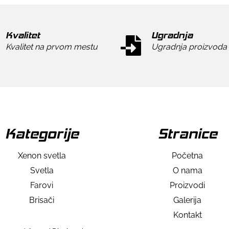
Kvalitet
Ugradnja
Kvalitet na prvom mestu
Ugradnja proizvoda
Kategorije
Stranice
Xenon svetla
Početna
Svetla
O nama
Farovi
Proizvodi
Brisači
Galerija
Kontakt