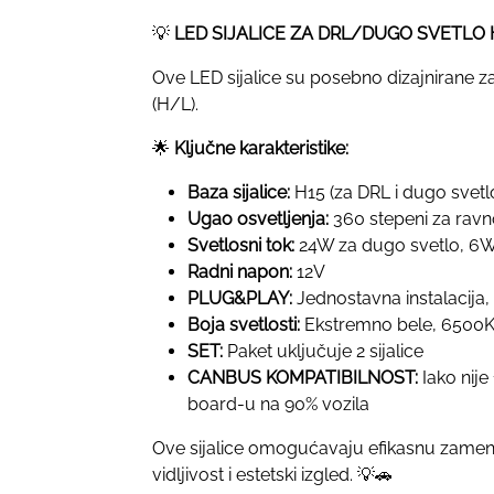
💡
LED SIJALICE ZA DRL/DUGO SVETLO
Ove LED sijalice su posebno dizajnirane z
(H/L).
🌟
Ključne karakteristike:
Baza sijalice:
H15 (za DRL i dugo svetl
Ugao osvetljenja:
360 stepeni za ravn
Svetlosni tok:
24W za dugo svetlo, 6
Radni napon:
12V
PLUG&PLAY:
Jednostavna instalacija, 
Boja svetlosti:
Ekstremno bele, 6500K, 
SET:
Paket uključuje 2 sijalice
CANBUS KOMPATIBILNOST:
Iako nije
board-u na 90% vozila
Ove sijalice omogućavaju efikasnu zamenu 
vidljivost i estetski izgled. 💡🚗