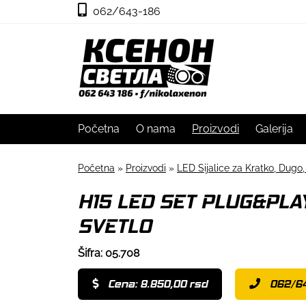
062/643-186
Početna
O nama
Proizvodi
Galerija
Početna
»
Proizvodi
»
LED Sijalice za Kratko, Dugo,
H15 LED SET PLUG&PLA
SVETLO
Šifra: 05.708
Cena: 8.850,00 rsd
062/6