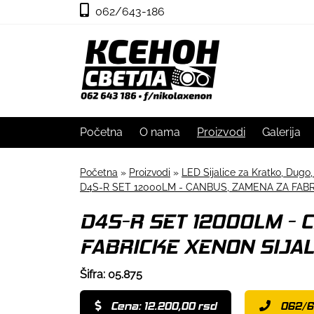
062/643-186
Početna
O nama
Proizvodi
Galerija
Početna
»
Proizvodi
»
LED Sijalice za Kratko, Dugo,
D4S-R SET 12000LM - CANBUS, ZAMENA ZA FABR
D4S-R SET 12000LM - 
FABRICKE XENON SIJAL
Šifra: 05.875
Cena: 12.200,00 rsd
062/6