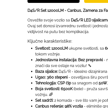
D4S/R Set 12000LM - Canbus, Zamena za Fabr
Osvežite svoje vozilo sa
D4S/R LED sijalicam
Ovaj set donosi izvanrednu svetlost i jednos
vidljivost na putu bez komplikacija.
Ključne karakteristike:
Svetlost:
12000LM
ukupne svetlosti, sa
6
tokom vožnje.
Jednostavna instalacija:
Bez prepravki
- n
znači da sve ostaje na vozilu! 🔧
Baza sijalice:
D4S/R - idealno dizajnirana
Ugao:
360 stepeni
- osvetljava širu površ
Tehnologija:
CSP čip
sa snagom od
50W
Boja svetlosti:
6500K
(bele) - pruža savrš
vožnju. 🌈
Set sadrži:
2 komada - sve što vam je po
Canbus rešenje:
98% vozila
- eliminiše gr