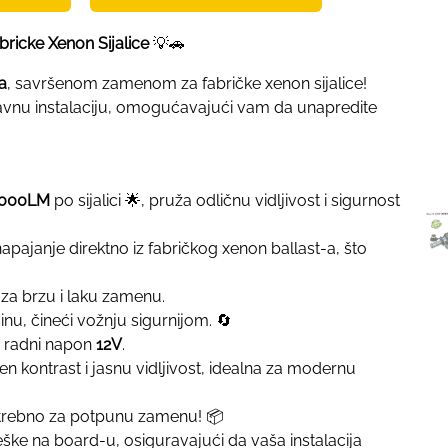
icke Xenon Sijalice
💡🚗
a
, savršenom zamenom za fabričke xenon sijalice!
tavnu instalaciju, omogućavajući vam da unapredite
000LM
po sijalici 🌟, pruža odličnu vidljivost i sigurnost
apajanje direktno iz fabričkog xenon ballast-a, što
 za brzu i laku zamenu.
inu, čineći vožnju sigurnijom. 🔄
, radni napon
12V
.
en kontrast i jasnu vidljivost, idealna za modernu
trebno za potpunu zamenu! 📦
eške na board-u, osiguravajući da vaša instalacija