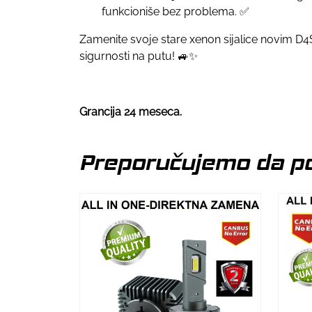
funkcioniše bez problema. ✅
Zamenite svoje stare xenon sijalice novim D4S/
sigurnosti na putu! 🚙✨
Grancija 24 meseca.
Preporučujemo da po