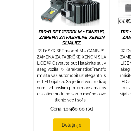
D1S-R SET 12000LM - CANBUS,
D1S 
ZAMENA ZA FABRICKE XENON
ZAM
SIJALICE
💡 D1S/R SET 12000LM - CANBUS,
💡 D
ZAMENA ZA FABRIČKE XENON SIJA
ZAME
LICE 💡 Osvetlite put i istaknite stil v
LICE 
ašeg vozila! ✨ Karakteristike:Transfo
ašeg 
rmišite vaš automobil uz elegantni s
rmiši
et LED sijalica. Sa jedinstvenim dizaj
ED si
nom i vrhunskim performansama, ov
m i 
e sijalice nude ne samo moćno osve
sijal
tljenje već i sofis...
Cena: 10.980,00 rsd
Detaljnije