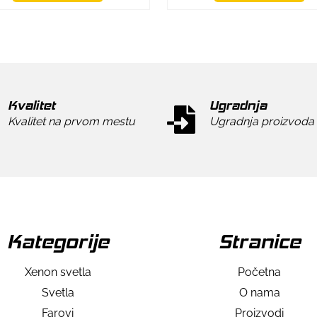
Kvalitet
Ugradnja
Kvalitet na prvom mestu
Ugradnja proizvoda
Kategorije
Stranice
Xenon svetla
Početna
Svetla
O nama
Farovi
Proizvodi