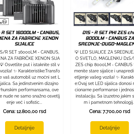
- R SET 16000LM - CANBUS,
D1S - R SET PHI ZES ch
ENA ZA FABRICKE XENON
8000LM - CANBUS ZA
SIJALICE
SREDNJE-DUGO-MAGLE
1S/R SET 16000LM - CANBUS,
💡 LED SIJALICE ZA SREDNJ
NA ZA FABRIČKE XENON SIJA
O SVETLO, MAGLENKU D1S/
 Osvetlite put i istaknite stil v
ZES chip 8000LM - CANBUS 
vozila! ✨ Karakteristike:Transfo
menite stare sijalice i unapredi
te vaš automobil uz moćni set L
etljenje vašeg vozila! ✨ Karakte
jalica. Sa jedinstvenim dizajno
e:Ovaj set LED sijalica donosi 
vrhunskim performansama, ove
cionarne performanse i jedno
ice nude ne samo snažno osvetlj
instalaciju. Sa izuzetno jakim 
enje već i sofistic...
m i pametnom tehnologij..
Cena: 12.800,00 rsd
Cena: 7.700,00 rsd
Detaljnije
Detaljnije