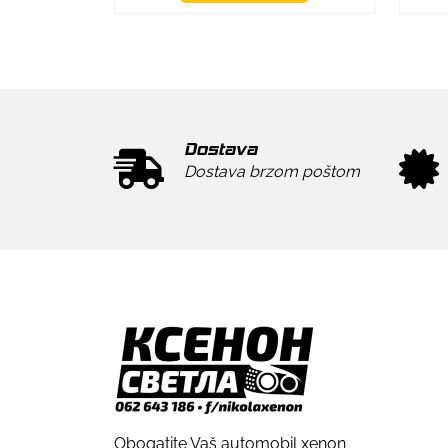
Dostava
Dostava brzom poštom
Obogatite Vaš automobil xenon