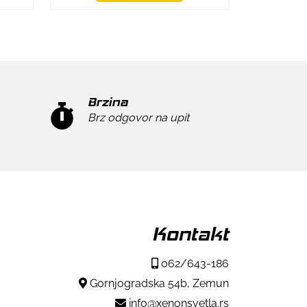
Brzina
Brz odgovor na upit
Kontakt
062/643-186
Gornjogradska 54b, Zemun
info@xenonsvetla.rs