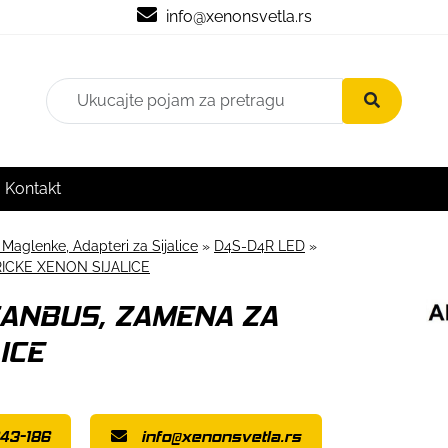
info@xenonsvetla.rs
Kontakt
 Maglenke, Adapteri za Sijalice
»
D4S-D4R LED
»
ICKE XENON SIJALICE
CANBUS, ZAMENA ZA
ICE
43-186
info@xenonsvetla.rs