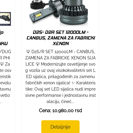
ip
D2S- D2R SET 12000LM -
CANBUS, ZAMENA ZA FABRICKI
NKU
XENON
E/DUG
💡 D2S/R SET 12000LM - CANBUS,
R PHI
ZAMENA ZA FABRICKE XENON SIJA
💡 Za
LICE 💡 Modernizujte osvetljenje svo
te osv
g vozila uz ovaj visokokvalitetni set L
ristik
ED sijalica, prilagođenih za zamenu
revolu
fabričkih xenon sijalica! ✨ Karakteris
stavnu
tike: Ovaj set LED sijalica nudi impre
svetlo
sivne performanse i jednostavnu inst
.
alaciju, čineć...
Cena: 10.980,00 rsd
Detaljnije