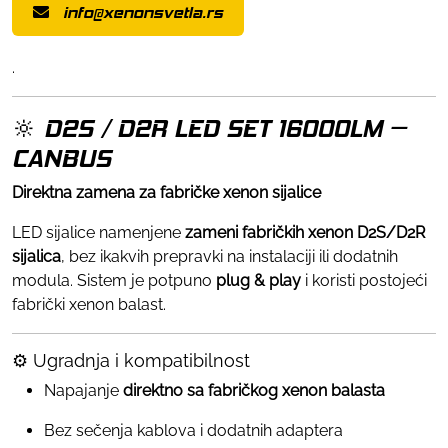
info@xenonsvetla.rs
.
🔆 D2S / D2R LED SET 16000LM –
CANBUS
Direktna zamena za fabričke xenon sijalice
LED sijalice namenjene
zameni fabričkih xenon D2S/D2R
sijalica
, bez ikakvih prepravki na instalaciji ili dodatnih
modula. Sistem je potpuno
plug & play
i koristi postojeći
fabrički xenon balast.
⚙️ Ugradnja i kompatibilnost
Napajanje
direktno sa fabričkog xenon balasta
Bez sečenja kablova i dodatnih adaptera