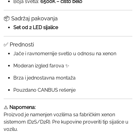
Boja svetla:
6500K – čisto belo
📦 Sadržaj pakovanja
Set od 2 LED sijalice
✅ Prednosti
Jače i ravnomernije svetlo u odnosu na xenon
Moderan izgled farova ✨
Brza i jednostavna montaža
Pouzdano CANBUS rešenje
⚠️
Napomena:
Proizvod je namenjen vozilima sa fabričkim xenon
sistemom (D2S/D2R). Pre kupovine proveriti tip sijalice u
vozilu.