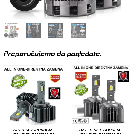
Preporučujemo da pogledate:
D1S-R SET 12000LM -
D1S - R SET 16000LM -