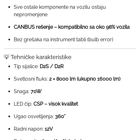
Sve ostale komponente na vozilu ostaju
nepromenjene
CANBUS rešenje – kompatibilno sa oko 98% vozila
Bez grešaka na instrument tabli (bulb error)
💡 Tehničke karakteristike
Tip sijalice:
D2S / D2R
Svetlosni fluks:
2 × 8000 lm (ukupno 16000 lm)
Snaga:
70W
LED čip:
CSP – visok kvalitet
Ugao osvetljenja:
360°
Radni napon:
12V