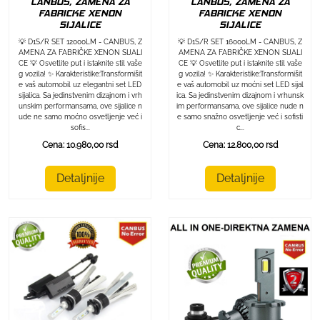
CANBUS, ZAMENA ZA
CANBUS, ZAMENA ZA
FABRICKE XENON
FABRICKE XENON
SIJALICE
SIJALICE
💡 D1S/R SET 12000LM - CANBUS, Z
💡 D1S/R SET 16000LM - CANBUS, Z
AMENA ZA FABRIČKE XENON SIJALI
AMENA ZA FABRIČKE XENON SIJALI
CE 💡 Osvetlite put i istaknite stil vaše
CE 💡 Osvetlite put i istaknite stil vaše
g vozila! ✨ Karakteristike:Transformišit
g vozila! ✨ Karakteristike:Transformišit
e vaš automobil uz elegantni set LED
e vaš automobil uz moćni set LED sijal
sijalica. Sa jedinstvenim dizajnom i vrh
ica. Sa jedinstvenim dizajnom i vrhunsk
unskim performansama, ove sijalice n
im performansama, ove sijalice nude n
ude ne samo moćno osvetljenje već i
e samo snažno osvetljenje već i sofisti
sofis...
c...
Cena: 10.980,00 rsd
Cena: 12.800,00 rsd
Detaljnije
Detaljnije