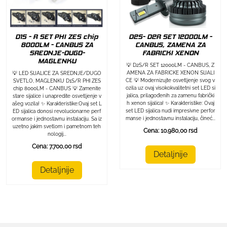
D1S - R SET PHI ZES chip
D2S- D2R SET 12000LM -
8000LM - CANBUS ZA
CANBUS, ZAMENA ZA
SREDNJE-DUGO-
FABRICKI XENON
MAGLENKU
💡 D2S/R SET 12000LM - CANBUS, Z
AMENA ZA FABRICKE XENON SIJALI
💡 LED SIJALICE ZA SREDNJE/DUGO
CE 💡 Modernizujte osvetljenje svog v
SVETLO, MAGLENKU D1S/R PHI ZES
ozila uz ovaj visokokvalitetni set LED si
chip 8000LM - CANBUS 💡 Zamenite
jalica, prilagođenih za zamenu fabrički
stare sijalice i unapredite osvetljenje v
h xenon sijalica! ✨ Karakteristike: Ovaj
ašeg vozila! ✨ Karakteristike:Ovaj set L
set LED sijalica nudi impresivne perfor
ED sijalica donosi revolucionarne perf
manse i jednostavnu instalaciju, čineć...
ormanse i jednostavnu instalaciju. Sa iz
uzetno jakim svetlom i pametnom teh
Cena: 10.980,00 rsd
nologij...
Cena: 7.700,00 rsd
Detaljnije
Detaljnije