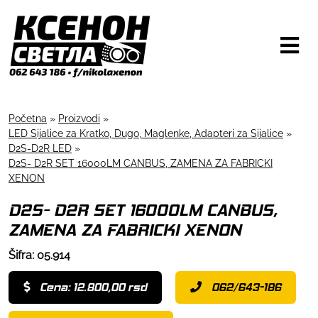
Početna
»
Proizvodi
»
LED Sijalice za Kratko, Dugo, Maglenke, Adapteri za Sijalice
»
D2S-D2R LED
»
D2S- D2R SET 16000LM CANBUS, ZAMENA ZA FABRICKI
XENON
D2S- D2R SET 16000LM CANBUS,
ZAMENA ZA FABRICKI XENON
Šifra: 05.914
Cena: 12.800,00 rsd
062/643-186