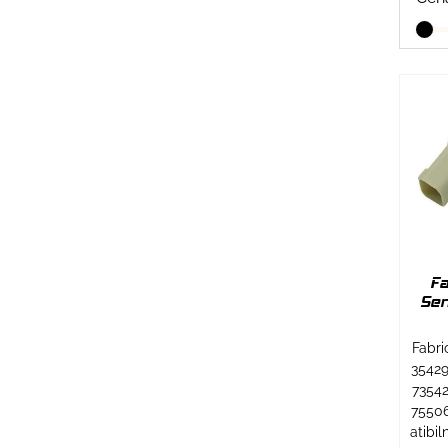
Fa
Sen
Fabri
35429
73542
7550
atibi