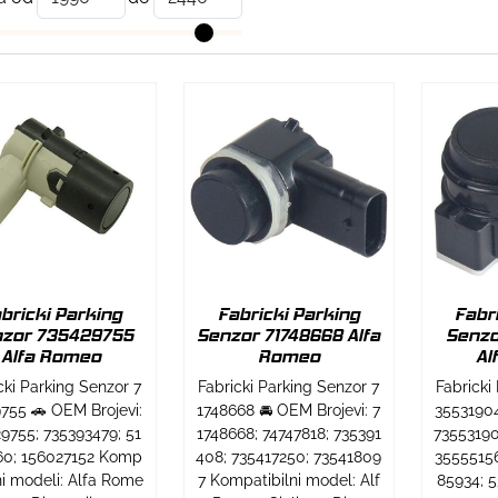
bricki Parking
Fabricki Parking
Fabr
zor 735429755
Senzor 71748668 Alfa
Senzo
Alfa Romeo
Romeo
Al
cki Parking Senzor 7
Fabricki Parking Senzor 7
Fabricki
755 🚗 OEM Brojevi:
1748668 🚘 OEM Brojevi: 7
35531904
9755; 735393479; 51
1748668; 74747818; 735391
73553190
60; 156027152 Komp
408; 735417250; 73541809
35555156
lni modeli: Alfa Rome
7 Kompatibilni model: Alf
85934; 5