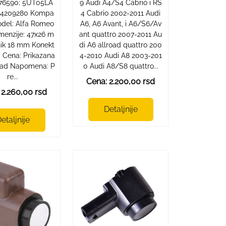
576590; 5UT05LA
9 Audi A4/S4 Cabrio i RS
24209280 Kompa
4 Cabrio 2002-2011 Audi
model: Alfa Romeo
A6, A6 Avant, i A6/S6/Av
imenzije: 47x26 m
ant quattro 2007-2011 Au
nik 18 mm Konekt
di A6 allroad quattro 200
a Cena: Prikazana
4-2010 Audi A8 2003-201
mad Napomena: P
0 Audi A8/S8 quattro...
re...
Cena: 2.200,00 rsd
 2.260,00 rsd
Detaljnije
etaljnije