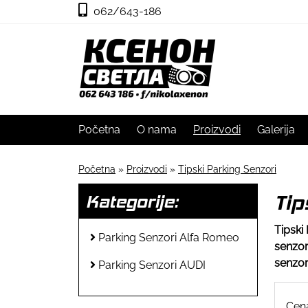
062/643-186
Početna
O nama
Proizvodi
Galerija
Početna
»
Proizvodi
»
Tipski Parking Senzori
Tip
Kategorije:
Tipski
Parking Senzori Alfa Romeo
senzor
senzor
Parking Senzori AUDI
Cen