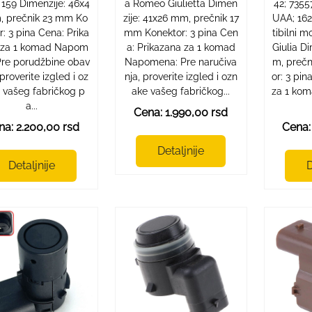
, 159 Dimenzije: 46x4
a Romeo Giulietta Dimen
42; 735
, prečnik 23 mm Ko
zije: 41x26 mm, prečnik 17
UAA; 16
r: 3 pina Cena: Prika
mm Konektor: 3 pina Cen
tibilni 
 za 1 komad Napom
a: Prikazana za 1 komad
Giulia D
Pre porudžbine obav
Napomena: Pre naručiva
m, preč
proverite izgled i oz
nja, proverite izgled i ozn
or: 3 pin
 vašeg fabričkog p
ake vašeg fabričkog...
za 1 ko
a...
Cena: 1.990,00 rsd
na: 2.200,00 rsd
Cena:
Detaljnije
Detaljnije
D