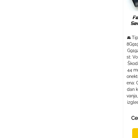
Fa
Se
🚘 Ti
8G919
G919
st: V
Škoda
44 m
onekt
ena: 
dan k
vanja
izgl
Ce