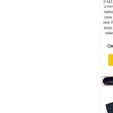
o 147
2 mm
nekto
zana
ena: 
ezno 
nake
Ce