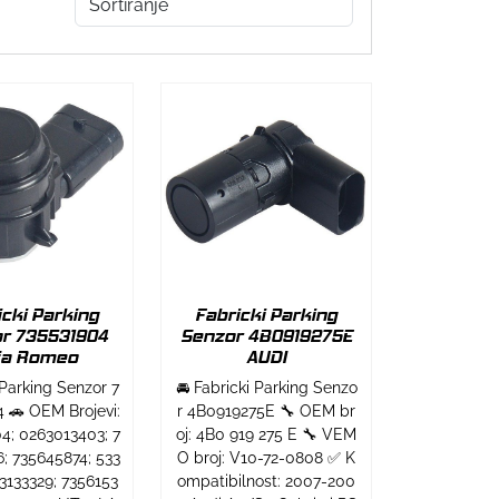
icki Parking
Fabricki Parking
r 735531904
Senzor 4B0919275E
fa Romeo
AUDI
 Parking Senzor 7
🚘 Fabricki Parking Senzo
 🚗 OEM Brojevi:
r 4B0919275E 🔧 OEM br
4; 0263013403; 7
oj: 4B0 919 275 E 🔧 VEM
; 735645874; 533
O broj: V10-72-0808 ✅ K
3133329; 7356153
ompatibilnost: 2007-200