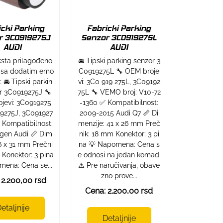
icki Parking
Fabricki Parking
r 3C0919275J
Senzor 3C0919275L
AUDI
AUDI
sta prilagođeno
🚘 Tipski parking senzor 3
t sa dodatim emo
C0919275L 🔧 OEM broje
: 🚘 Tipski parkin
vi: 3C0 919 275L, 3C09192
r 3C0919275J 🔧
75L 🔧 VEMO broj: V10-72
jevi: 3C0919275
-1360 ✅ Kompatibilnost:
19275J, 3C091927
2009-2015 Audi Q7 📏 Di
 Kompatibilnost:
menzije: 41 x 26 mm Preč
gen Audi 📏 Dim
nik: 18 mm Konektor: 3 pi
36 x 31 mm Prečni
na 💡 Napomena: Cena s
 Konektor: 3 pina
e odnosi na jedan komad.
mena: Cena se...
⚠️ Pre naručivanja, obave
zno prove...
 2.200,00 rsd
Cena: 2.200,00 rsd
etaljnije
Detaljnije