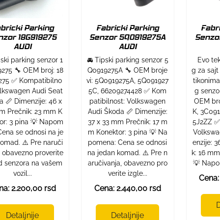
bricki Parking
Fabricki Parking
Fabr
nzor 18G919275
Senzor 5Q0919275A
Senzo
AUDI
AUDI
pski parking senzor 1
🚘 Tipski parking senzor 5
Evo tek
275 🔧 OEM broj: 18
Q0919275A 🔧 OEM broje
g za saj
275 ✅ Kompatibilno
vi: 5Q0919275A, 5Q091927
tikonima
olkswagen Audi Seat
5C, 66209274428 ✅ Kom
g senzo
 📏 Dimenzije: 46 x
patibilnost: Volkswagen
OEM bro
m Prečnik: 23 mm K
Audi Škoda 📏 Dimenzije:
K, 3C09
or: 3 pina 💡 Napom
37 x 33 mm Prečnik: 17 m
5J2ZZ ✅
Cena se odnosi na je
m Konektor: 3 pina 💡 Na
Volkswa
omad. ⚠️ Pre naruči
pomena: Cena se odnosi
enzije: 
, obavezno proverite
na jedan komad. ⚠️ Pre n
k: 16 mm
ed senzora na vašem
aručivanja, obavezno pro
💡 Napo
vozil...
verite izgle...
Cena:
na: 2.200,00 rsd
Cena: 2.440,00 rsd
D
Detaljnije
Detaljnije