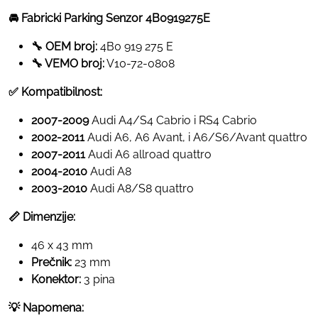
🚘 Fabricki Parking Senzor 4B0919275E
🔧 OEM broj:
4B0 919 275 E
🔧 VEMO broj:
V10-72-0808
✅ Kompatibilnost:
2007-2009
Audi A4/S4 Cabrio i RS4 Cabrio
2002-2011
Audi A6, A6 Avant, i A6/S6/Avant quattro
2007-2011
Audi A6 allroad quattro
2004-2010
Audi A8
2003-2010
Audi A8/S8 quattro
📏 Dimenzije:
46 x 43 mm
Prečnik:
23 mm
Konektor:
3 pina
💡 Napomena: