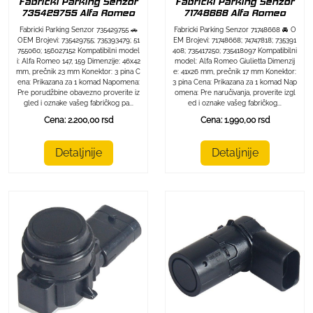
Fabricki Parking Senzor
Fabricki Parking Senzor
735429755 Alfa Romeo
71748668 Alfa Romeo
Fabricki Parking Senzor 735429755 🚗
Fabricki Parking Senzor 71748668 🚘 O
OEM Brojevi: 735429755; 735393479; 51
EM Brojevi: 71748668; 74747818; 735391
755060; 156027152 Kompatibilni model
408; 735417250; 735418097 Kompatibilni
i: Alfa Romeo 147, 159 Dimenzije: 46x42
model: Alfa Romeo Giulietta Dimenzij
mm, prečnik 23 mm Konektor: 3 pina C
e: 41x26 mm, prečnik 17 mm Konektor:
ena: Prikazana za 1 komad Napomena:
3 pina Cena: Prikazana za 1 komad Nap
Pre porudžbine obavezno proverite iz
omena: Pre naručivanja, proverite izgl
gled i oznake vašeg fabričkog pa...
ed i oznake vašeg fabričkog...
Cena: 2.200,00 rsd
Cena: 1.990,00 rsd
Detaljnije
Detaljnije