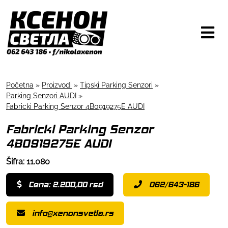
Početna
»
Proizvodi
»
Tipski Parking Senzori
»
Parking Senzori AUDI
»
Fabricki Parking Senzor 4B0919275E AUDI
Fabricki Parking Senzor
4B0919275E AUDI
Šifra: 11.080
Cena: 2.200,00 rsd
062/643-186
info@xenonsvetla.rs