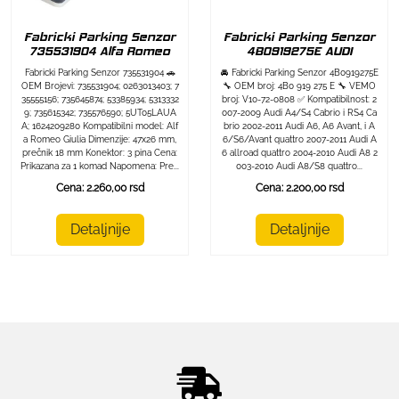
Fabricki Parking Senzor
Fabricki Parking Senzor
735531904 Alfa Romeo
4B0919275E AUDI
Fabricki Parking Senzor 735531904 🚗
🚘 Fabricki Parking Senzor 4B0919275E
OEM Brojevi: 735531904; 0263013403; 7
🔧 OEM broj: 4B0 919 275 E 🔧 VEMO
35555156; 735645874; 53385934; 5313332
broj: V10-72-0808 ✅ Kompatibilnost: 2
9; 735615342; 735576590; 5UT05LAUA
007-2009 Audi A4/S4 Cabrio i RS4 Ca
A; 1624209280 Kompatibilni model: Alf
brio 2002-2011 Audi A6, A6 Avant, i A
a Romeo Giulia Dimenzije: 47x26 mm,
6/S6/Avant quattro 2007-2011 Audi A
prečnik 18 mm Konektor: 3 pina Cena:
6 allroad quattro 2004-2010 Audi A8 2
Prikazana za 1 komad Napomena: Pre...
003-2010 Audi A8/S8 quattro...
Cena: 2.260,00 rsd
Cena: 2.200,00 rsd
Detaljnije
Detaljnije