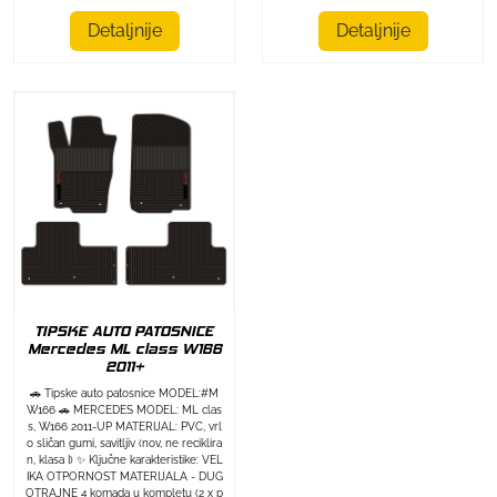
Detaljnije
Detaljnije
TIPSKE AUTO PATOSNICE
Mercedes ML class W166
2011+
🚗 Tipske auto patosnice MODEL:#M
W166 🚗 MERCEDES MODEL: ML clas
s, W166 2011-UP MATERIJAL: PVC, vrl
o sličan gumi, savitljiv (nov, ne reciklira
n, klasa I) ✨ Ključne karakteristike: VEL
IKA OTPORNOST MATERIJALA - DUG
OTRAJNE 4 komada u kompletu (2 x p