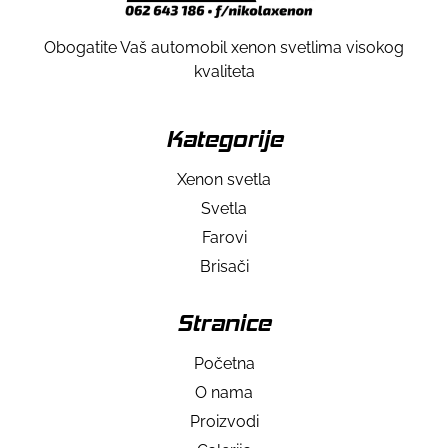
Obogatite Vaš automobil xenon svetlima visokog
kvaliteta
Kategorije
Xenon svetla
Svetla
Farovi
Brisači
Stranice
Početna
O nama
Proizvodi