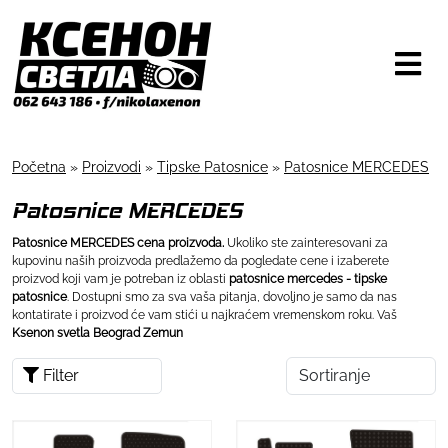
Početna
»
Proizvodi
»
Tipske Patosnice
»
Patosnice MERCEDES
Patosnice MERCEDES
Patosnice MERCEDES cena proizvoda.
Ukoliko ste zainteresovani za
kupovinu naših proizvoda predlažemo da pogledate cene i izaberete
proizvod koji vam je potreban iz oblasti
patosnice mercedes - tipske
patosnice
. Dostupni smo za sva vaša pitanja, dovoljno je samo da nas
kontatirate i proizvod će vam stići u najkraćem vremenskom roku. Vaš
Ksenon svetla Beograd Zemun
Filter