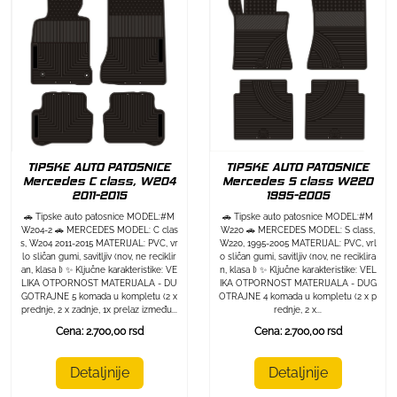
TIPSKE AUTO PATOSNICE
TIPSKE AUTO PATOSNICE
Mercedes C class, W204
Mercedes S class W220
2011-2015
1995-2005
🚗 Tipske auto patosnice MODEL:#M
🚗 Tipske auto patosnice MODEL:#M
W204-2 🚗 MERCEDES MODEL: C clas
W220 🚗 MERCEDES MODEL: S class,
s, W204 2011-2015 MATERIJAL: PVC, vr
W220, 1995-2005 MATERIJAL: PVC, vrl
lo sličan gumi, savitljiv (nov, ne reciklir
o sličan gumi, savitljiv (nov, ne reciklira
an, klasa I) ✨ Ključne karakteristike: VE
n, klasa I) ✨ Ključne karakteristike: VEL
LIKA OTPORNOST MATERIJALA - DU
IKA OTPORNOST MATERIJALA - DUG
GOTRAJNE 5 komada u kompletu (2 x
OTRAJNE 4 komada u kompletu (2 x p
prednje, 2 x zadnje, 1x prelaz između...
rednje, 2 x...
Cena: 2.700,00 rsd
Cena: 2.700,00 rsd
Detaljnije
Detaljnije