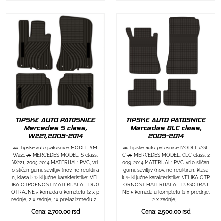
TIPSKE AUTO PATOSNICE
TIPSKE AUTO PATOSNICE
Mercedes S class,
Mercedes GLC class,
W221,2005-2014
2009-2014
🚗 Tipske auto patosnice MODEL:#M
🚗 Tipske auto patosnice MODEL:#GL
W221 🚗 MERCEDES MODEL: S class,
C 🚗 MERCEDES MODEL: GLC class, 2
W221, 2005-2014 MATERIJAL: PVC, vrl
009-2014 MATERIJAL: PVC, vrlo sličan
o sličan gumi, savitljiv (nov, ne reciklira
gumi, savitljiv (nov, ne recikliran, klasa
n, klasa I) ✨ Ključne karakteristike: VEL
I) ✨ Ključne karakteristike: VELIKA OTP
IKA OTPORNOST MATERIJALA - DUG
ORNOST MATERIJALA - DUGOTRAJ
OTRAJNE 5 komada u kompletu (2 x p
NE 5 komada u kompletu (2 x prednje,
rednje, 2 x zadnje, 1x prelaz između z...
2 x zadnje,...
Cena: 2.700,00 rsd
Cena: 2.500,00 rsd