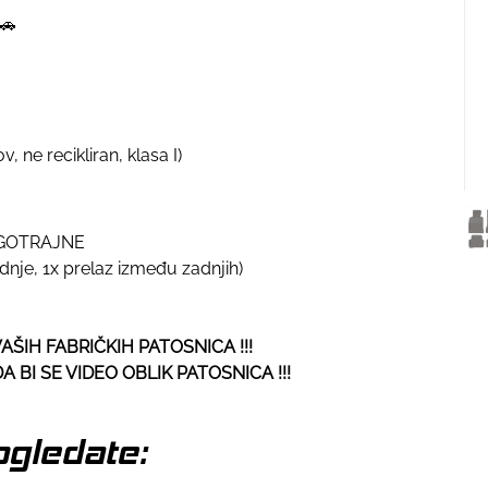
🚗
v, ne recikliran, klasa I)
GOTRAJNE
adnje, 1x prelaz između zadnjih)
ŠIH FABRIČKIH PATOSNICA !!!
 BI SE VIDEO OBLIK PATOSNICA !!!
gledate: