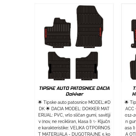
TIPSKE AUTO PATOSNICE DACIA
T
Dokker
H
🌟 Tipske auto patosnice MODEL:#D
🌟 Ti
DK 🌟 DACIA MODEL: DOKKER MAT
ACC 
ERIJAL: PVC, vrlo sličan gumi, savitlji
012-2
v (nov, ne recikliran, klasa I) ✨ Ključn
n gumi
e karakteristike: VELIKA OTPORNOS
asa I
T MATERIJALA - DUGOTRAJNE 5 ko
A OT