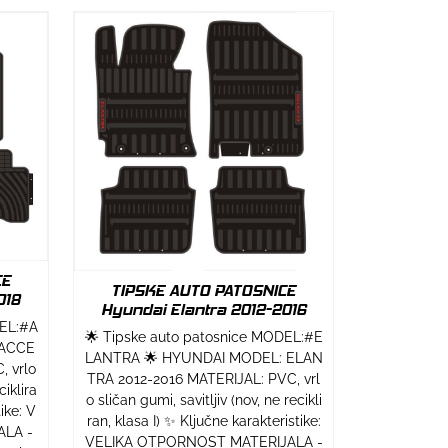
CE
TIPSKE AUTO PATOSNICE
018
Hyundai Elantra 2012-2016
DEL:#A
🌟 Tipske auto patosnice MODEL:#E
 ACCE
LANTRA 🌟 HYUNDAI MODEL: ELAN
, vrlo
TRA 2012-2016 MATERIJAL: PVC, vrl
ciklira
o sličan gumi, savitljiv (nov, ne recikli
ike: V
ran, klasa I) ✨ Ključne karakteristike:
LA -
VELIKA OTPORNOST MATERIJALA -