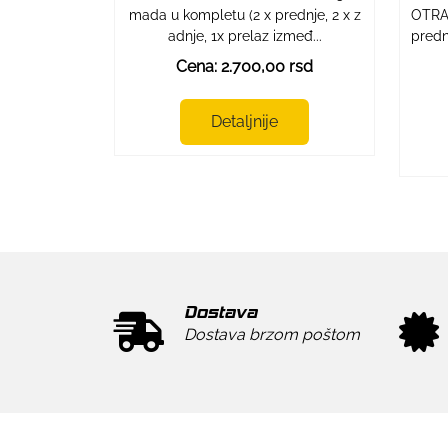
mada u kompletu (2 x prednje, 2 x z
OTRAJ
adnje, 1x prelaz izmeđ...
predn
Cena: 2.700,00 rsd
Detaljnije
Dostava
Dostava brzom poštom