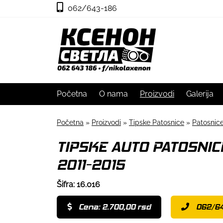
062/643-186
Početna
O nama
Proizvodi
Galerija
Početna
»
Proizvodi
»
Tipske Patosnice
»
Patosni
TIPSKE AUTO PATOSNIC
2011-2015
Šifra: 16.016
Cena: 2.700,00 rsd
062/64