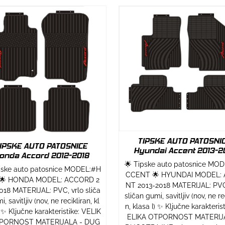
TIPSKE AUTO PATOSNI
IPSKE AUTO PATOSNICE
Hyundai Accent 2013-2
onda Accord 2012-2018
🌟 Tipske auto patosnice MO
pske auto patosnice MODEL:#H
CCENT 🌟 HYUNDAI MODEL:
🌟 HONDA MODEL: ACCORD 2
NT 2013-2018 MATERIJAL: PVC
018 MATERIJAL: PVC, vrlo sliča
sličan gumi, savitljiv (nov, ne re
, savitljiv (nov, ne recikliran, kl
n, klasa I) ✨ Ključne karakterist
) ✨ Ključne karakteristike: VELIK
ELIKA OTPORNOST MATERIJA
PORNOST MATERIJALA - DUG