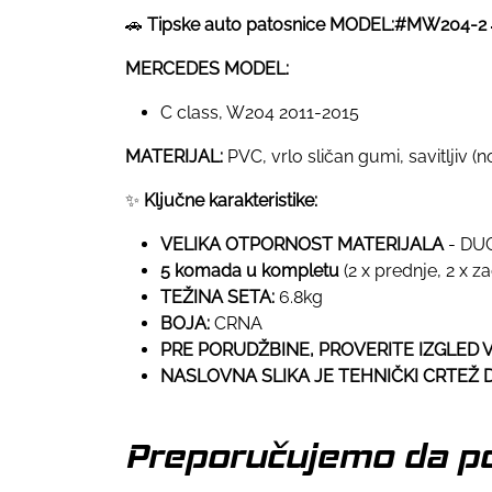
🚗
Tipske auto patosnice MODEL:#MW204-2
MERCEDES MODEL:
C class, W204 2011-2015
MATERIJAL:
PVC, vrlo sličan gumi, savitljiv (no
✨
Ključne karakteristike:
VELIKA OTPORNOST MATERIJALA
- DU
5 komada u kompletu
(2 x prednje, 2 x z
TEŽINA SETA:
6.8kg
BOJA:
CRNA
PRE PORUDŽBINE, PROVERITE IZGLED VA
NASLOVNA SLIKA JE TEHNIČKI CRTEŽ DA
Preporučujemo da po