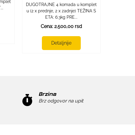
mplet
DUGOTRAJNE 4 komada u komplet
..
u (2 x prednje, 2 x zadnje) TEŽINA S
ETA: 6.3kg PRE...
Cena: 2.500,00 rsd
Detaljnije
Brzina
Brz odgovor na upit