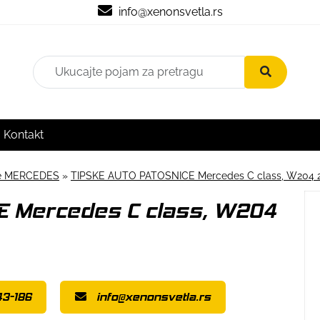
info@xenonsvetla.rs
Kontakt
ce MERCEDES
»
TIPSKE AUTO PATOSNICE Mercedes C class, W204 2
E Mercedes C class, W204
3-186
info@xenonsvetla.rs