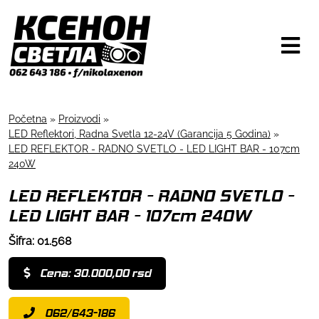
Početna
»
Proizvodi
»
LED Reflektori, Radna Svetla 12-24V (Garancija 5 Godina)
»
LED REFLEKTOR - RADNO SVETLO - LED LIGHT BAR - 107cm
240W
LED REFLEKTOR - RADNO SVETLO -
LED LIGHT BAR - 107cm 240W
Šifra: 01.568
Cena: 30.000,00 rsd
062/643-186