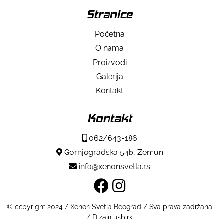
Stranice
Početna
O nama
Proizvodi
Galerija
Kontakt
Kontakt
062/643-186
Gornjogradska 54b, Zemun
info@xenonsvetla.rs
© copyright 2024 / Xenon Svetla Beograd / Sva prava zadržana
/ Dizajn usb.rs