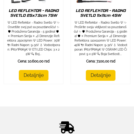
LED REFLEKTOR - RADNO
LED REFLEKTOR - RADNO
SVETLO 25x7.5cm 75W
SVETLO 11x11cm 45W
💡 LED Reflektor - Radno Svetlo 💡 ✨
💡 LED Reflektor - Radno Svetlo 💡 ✨
Osvetlite svoj put sa pouzdanošću! ✨
Proširite svoju vidljivost sa pouzdanoš
🛡️ Produžena Garancija - 5 godina! 🛡️
ću! ✨ 🛡️ Produžena Garancija - 5 godin
⭐ Premium Serija ⭐ 📐 Dimenzije Refl
a! 🛡️ ⭐ Premium Serija ⭐ 📐 Dimenzije
ektora: 250x75mm 💡 LED Power: 75W
Reflektora: 110x110mm 💡 LED Power:
🔌 Radni Napon: 9-32V 💧 Vodootpora
45W 🔌 Radni Napon: 9-32V 💧 Vodoot
n: IP67/IP6K9K 💡 ETI LED Chips: 3 x 2
poran: IP67/IP6K9K 💡 OSRAM LED Či
5W 🔍 Boj...
povi: 9 x 5W 🔍 Boja Svetlosti:...
Cena: 10.600,00 rsd
Cena: 7.100,00 rsd
Detaljnije
Detaljnije