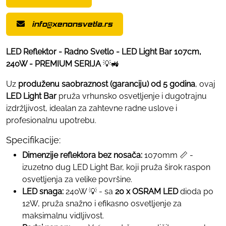
info@xenonsvetla.rs
LED Reflektor - Radno Svetlo - LED Light Bar 107cm,
240W - PREMIUM SERIJA
💡🚜
Uz
produženu saobraznost (garanciju) od 5 godina
, ovaj
LED Light Bar
pruža vrhunsko osvetljenje i dugotrajnu
izdržljivost, idealan za zahtevne radne uslove i
profesionalnu upotrebu.
Specifikacije:
Dimenzije reflektora bez nosača:
1070mm 📏 -
izuzetno dug LED Light Bar, koji pruža širok raspon
osvetljenja za velike površine.
LED snaga:
240W 💡 - sa
20 x OSRAM LED
dioda po
12W, pruža snažno i efikasno osvetljenje za
maksimalnu vidljivost.