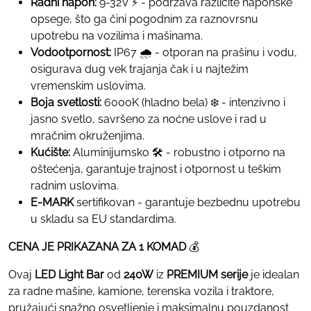
Radni napon:
9-32V ⚡ - podržava različite naponske
opsege, što ga čini pogodnim za raznovrsnu
upotrebu na vozilima i mašinama.
Vodootpornost:
IP67 🌧️ - otporan na prašinu i vodu,
osigurava dug vek trajanja čak i u najtežim
vremenskim uslovima.
Boja svetlosti:
6000K (hladno bela) ❄️ - intenzivno i
jasno svetlo, savršeno za noćne uslove i rad u
mračnim okruženjima.
Kućište:
Aluminijumsko 🛠️ - robustno i otporno na
oštećenja, garantuje trajnost i otpornost u teškim
radnim uslovima.
E-MARK
sertifikovan - garantuje bezbednu upotrebu
u skladu sa EU standardima.
CENA JE PRIKAZANA ZA 1 KOMAD
💰
Ovaj
LED Light Bar
od
240W
iz
PREMIUM serije
je idealan
za radne mašine, kamione, terenska vozila i traktore,
pružajući snažno osvetljenje i maksimalnu pouzdanost