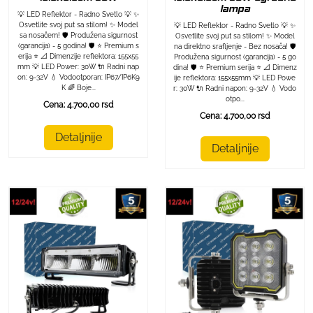
lampa
💡 LED Reflektor - Radno Svetlo 💡 ✨
Osvetlite svoj put sa stilom! ✨ Model
💡 LED Reflektor - Radno Svetlo 💡 ✨
sa nosačem! 🛡️ Produžena sigurnost
Osvetlite svoj put sa stilom! ✨ Model
(garancija) - 5 godina! 🛡️ ⭐ Premium s
na direktno srafljenje - Bez nosača! 🛡️
erija ⭐ 📐 Dimenzije reflektora: 155x55
Produžena sigurnost (garancija) - 5 go
mm 💡 LED Power: 30W 🔌 Radni nap
dina! 🛡️ ⭐ Premium serija ⭐ 📐 Dimenz
on: 9-32V 💧 Vodootporan: IP67/IP6K9
ije reflektora: 155x55mm 💡 LED Powe
K 🌈 Boje...
r: 30W 🔌 Radni napon: 9-32V 💧 Vodo
otpo...
Cena: 4.700,00 rsd
Cena: 4.700,00 rsd
Detaljnije
Detaljnije