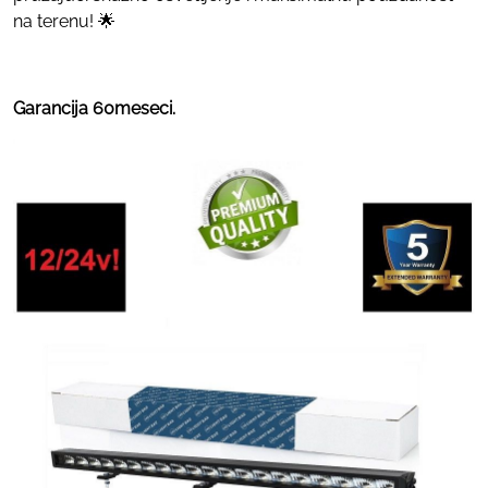
na terenu! 🌟
Garancija 60meseci.