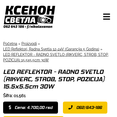
Početna
»
Proizvodi
»
LED Reflektori, Radna Svetla 12-24V (Garancija 5 Godina)
»
LED REFLEKTOR - RADNO SVETLO (RIKVERC, STROB, STOP,
POZICIJA) 15.5x5.5cm 30W
LED REFLEKTOR - RADNO SVETLO
(RIKVERC, STROB, STOP, POZICIJA)
15.5x5.5cm 30W
Šifra: 01.561
Cena: 4.700,00 rsd
062/643-186