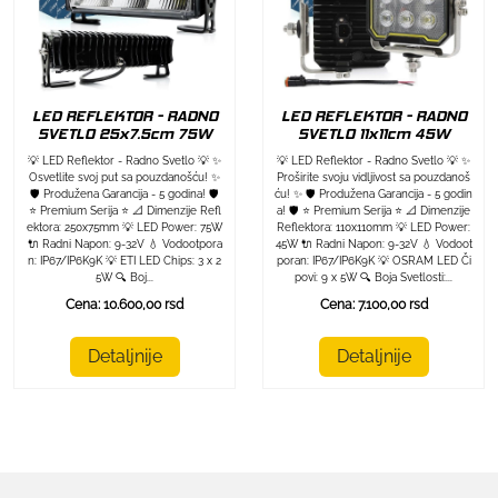
LED REFLEKTOR - RADNO
LED REFLEKTOR - RADNO
SVETLO 25x7.5cm 75W
SVETLO 11x11cm 45W
💡 LED Reflektor - Radno Svetlo 💡 ✨
💡 LED Reflektor - Radno Svetlo 💡 ✨
Osvetlite svoj put sa pouzdanošću! ✨
Proširite svoju vidljivost sa pouzdanoš
🛡️ Produžena Garancija - 5 godina! 🛡️
ću! ✨ 🛡️ Produžena Garancija - 5 godin
⭐ Premium Serija ⭐ 📐 Dimenzije Refl
a! 🛡️ ⭐ Premium Serija ⭐ 📐 Dimenzije
ektora: 250x75mm 💡 LED Power: 75W
Reflektora: 110x110mm 💡 LED Power:
🔌 Radni Napon: 9-32V 💧 Vodootpora
45W 🔌 Radni Napon: 9-32V 💧 Vodoot
n: IP67/IP6K9K 💡 ETI LED Chips: 3 x 2
poran: IP67/IP6K9K 💡 OSRAM LED Či
5W 🔍 Boj...
povi: 9 x 5W 🔍 Boja Svetlosti:...
Cena: 10.600,00 rsd
Cena: 7.100,00 rsd
Detaljnije
Detaljnije