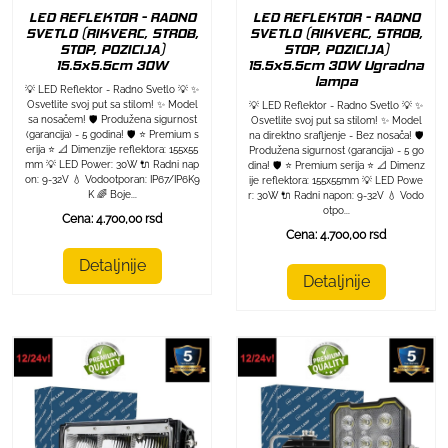
LED REFLEKTOR - RADNO
LED REFLEKTOR - RADNO
SVETLO (RIKVERC, STROB,
SVETLO (RIKVERC, STROB,
STOP, POZICIJA)
STOP, POZICIJA)
15.5x5.5cm 30W
15.5x5.5cm 30W Ugradna
lampa
💡 LED Reflektor - Radno Svetlo 💡 ✨
Osvetlite svoj put sa stilom! ✨ Model
💡 LED Reflektor - Radno Svetlo 💡 ✨
sa nosačem! 🛡️ Produžena sigurnost
Osvetlite svoj put sa stilom! ✨ Model
(garancija) - 5 godina! 🛡️ ⭐ Premium s
na direktno srafljenje - Bez nosača! 🛡️
erija ⭐ 📐 Dimenzije reflektora: 155x55
Produžena sigurnost (garancija) - 5 go
mm 💡 LED Power: 30W 🔌 Radni nap
dina! 🛡️ ⭐ Premium serija ⭐ 📐 Dimenz
on: 9-32V 💧 Vodootporan: IP67/IP6K9
ije reflektora: 155x55mm 💡 LED Powe
K 🌈 Boje...
r: 30W 🔌 Radni napon: 9-32V 💧 Vodo
otpo...
Cena: 4.700,00 rsd
Cena: 4.700,00 rsd
Detaljnije
Detaljnije