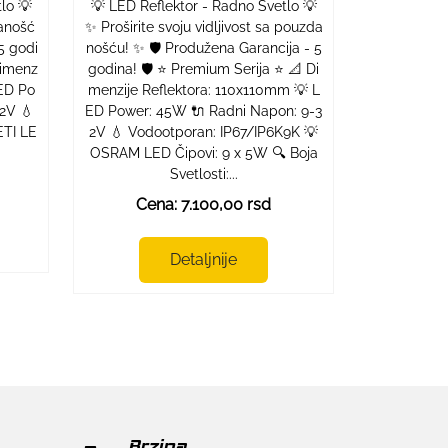
lo 💡
💡 LED Reflektor - Radno Svetlo 💡
danošć
✨ Proširite svoju vidljivost sa pouzda
5 godi
nošću! ✨ 🛡️ Produžena Garancija - 5
Dimenz
godina! 🛡️ ⭐ Premium Serija ⭐ 📐 Di
LED Po
menzije Reflektora: 110x110mm 💡 L
2V 💧
ED Power: 45W 🔌 Radni Napon: 9-3
ETI LE
2V 💧 Vodootporan: IP67/IP6K9K 💡
OSRAM LED Čipovi: 9 x 5W 🔍 Boja
Svetlosti:...
Cena: 7.100,00 rsd
Detaljnije
Brzina