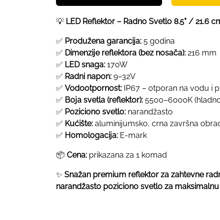
💡
LED Reflektor – Radno Svetlo 8.5" / 21.6 
✅
Produžena garancija:
5 godina
✅
Dimenzije reflektora (bez nosača):
216 mm
✅
LED snaga:
170W
✅
Radni napon:
9–32V
✅
Vodootpornost:
IP67 – otporan na vodu i p
✅
Boja svetla (reflektor):
5500–6000K (hladno
✅
Poziciono svetlo:
narandžasto
✅
Kućište:
aluminijumsko, crna završna obra
✅
Homologacija:
E-mark
📦
Cena:
prikazana za 1 komad
✨
Snažan premium reflektor za zahtevne radn
narandžasto poziciono svetlo za maksimalnu b