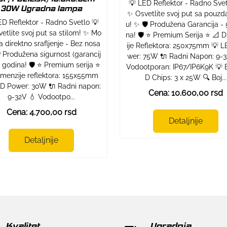
💡 LED Reflektor - Radno Svet
30W Ugradna lampa
✨ Osvetlite svoj put sa pouz
ED Reflektor - Radno Svetlo 💡
u! ✨ 🛡️ Produžena Garancija - 
etlite svoj put sa stilom! ✨ Mo
na! 🛡️ ⭐ Premium Serija ⭐ 📐 
a direktno srafljenje - Bez nosa
ije Reflektora: 250x75mm 💡 
️ Produžena sigurnost (garancij
wer: 75W 🔌 Radni Napon: 9-3
5 godina! 🛡️ ⭐ Premium serija ⭐
Vodootporan: IP67/IP6K9K 💡 
imenzije reflektora: 155x55mm
D Chips: 3 x 25W 🔍 Boj...
D Power: 30W 🔌 Radni napon:
Cena: 10.600,00 rsd
9-32V 💧 Vodootpo...
Cena: 4.700,00 rsd
Detaljnije
Detaljnije
Kvalitet
Ugradnja