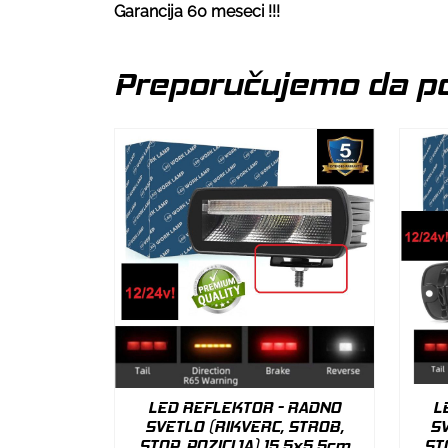
Garancija 60 meseci !!!
Preporučujemo da po
LED REFLEKTOR - RADNO
L
SVETLO (RIKVERC, STROB,
SV
STOP, POZICIJA) 15.5x5.5cm
ST