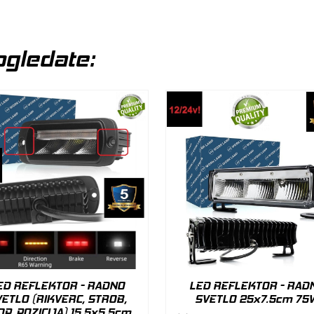
gledate:
ED REFLEKTOR - RADNO
LED REFLEKTOR - RAD
ETLO (RIKVERC, STROB,
SVETLO 25x7.5cm 75
OP, POZICIJA) 15.5x5.5cm