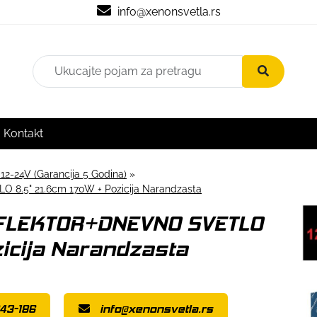
info@xenonsvetla.rs
Kontakt
 12-24V (Garancija 5 Godina)
»
5" 21.6cm 170W + Pozicija Narandzasta
EFLEKTOR+DNEVNO SVETLO
zicija Narandzasta
43-186
info@xenonsvetla.rs