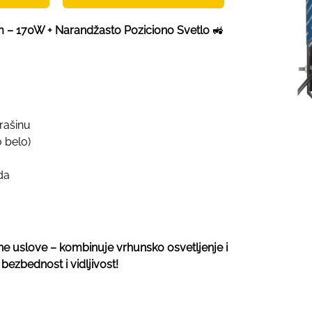
cm – 170W + Narandžasto Poziciono Svetlo
🚜
rašinu
 belo)
da
e uslove – kombinuje vrhunsko osvetljenje i
ezbednost i vidljivost!