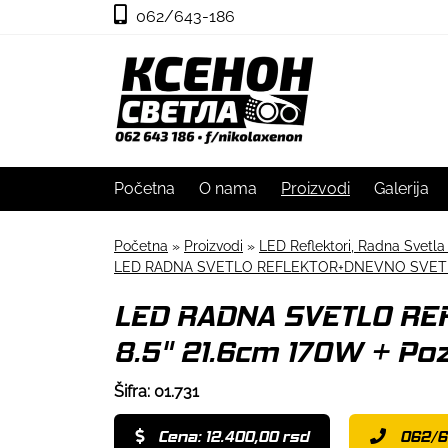
062/643-186
Početna
O nama
Proizvodi
Galerija
Početna
»
Proizvodi
»
LED Reflektori, Radna Svetla
LED RADNA SVETLO REFLEKTOR+DNEVNO SVETLO 8.
LED RADNA SVETLO R
8.5" 21.6cm 170W + Po
Šifra: 01.731
Cena: 12.400,00 rsd
062/6