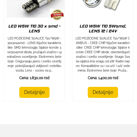
LED W5W T10 30 x smd -
LED W5W T10 5Wsmd,
LENS
LENS 12 i 24V
LED POZICIONE SIJALICE T10/W5W -
LED POZICIONE SIJALICE T10/W5W C
30x3014smd - LENS Ključne karakteris
ANBUS - CREE CHIP Ključne karakteri
tike: SMD tehnologija: Sijalice koriste 3
stike: CREE CHIP tehnologija: Sijalice k
0x3014smd dioda, pružajući snažno i uj
oriste CREE CHIP diode, obezbeđujući
ednačeno osvetljenje. Ekstremno bele
snažno i svetlo osvetljenje. Snaga: Sva
boje: Osiguravaju jasno i svetlo osvetlj
ka sijalica ima snagu od 5W. Radni nap
enje, poboljšavajući vidljivost i estetiku
on: Kompatibilne su i sa 12V i 24V siste
vozila. Lens - socivo na p...
mima. Ekstremno bele boje: Pruža...
Cena: 1.830,00 rsd
Cena: 1.400,00 rsd
Detaljnije
Detaljnije