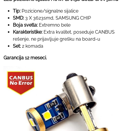
Tip:
Pozicione/signalne sijalice
SMD:
3 X 3623smd, SAMSUNG CHIP
Boja svetla:
Extremno bele
Karakteristike:
Extra kvalitet, poseduje CANBUS
rešenje, ne prijavljuje grešku na board-u
Set:
2 komada
Garancija 12 meseci.