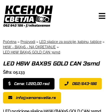
Početna
»
Proizvodi
»
LED sijalice za pozicije, kabinu, tablice
»
H6W - BAX9S - NA OKRETANJE
»
LED H6W BAX9S GOLD CAN 3smd
LED H6W BAX9S GOLD CAN 3smd
Šifra: 05.133
Cena: 1.220,00 rsd
062/643-186
info@xenonsvetla.rs
LED pozicione sijalice H6W/BAX9S GOLD CAN 3smd