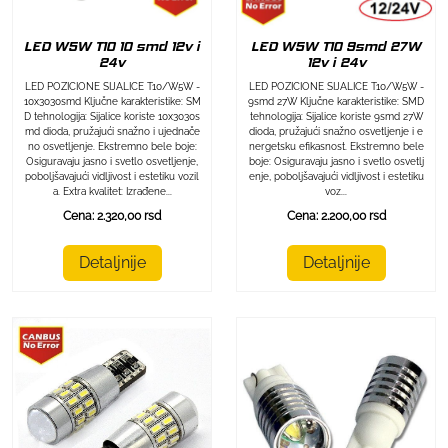
LED W5W T10 10 smd 12v i
LED W5W T10 9smd 27W
24v
12v i 24v
LED POZICIONE SIJALICE T10/W5W -
LED POZICIONE SIJALICE T10/W5W -
10x3030smd Ključne karakteristike: SM
9smd 27W Ključne karakteristike: SMD
D tehnologija: Sijalice koriste 10x3030s
tehnologija: Sijalice koriste 9smd 27W
md dioda, pružajući snažno i ujednače
dioda, pružajući snažno osvetljenje i e
no osvetljenje. Ekstremno bele boje:
nergetsku efikasnost. Ekstremno bele
Osiguravaju jasno i svetlo osvetljenje,
boje: Osiguravaju jasno i svetlo osvetlj
poboljšavajući vidljivost i estetiku vozil
enje, poboljšavajući vidljivost i estetiku
a. Extra kvalitet: Izrađene...
voz...
Cena: 2.320,00 rsd
Cena: 2.200,00 rsd
Detaljnije
Detaljnije