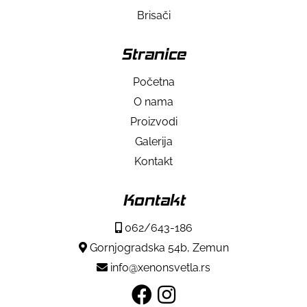
Brisači
Stranice
Početna
O nama
Proizvodi
Galerija
Kontakt
Kontakt
062/643-186
Gornjogradska 54b, Zemun
info@xenonsvetla.rs