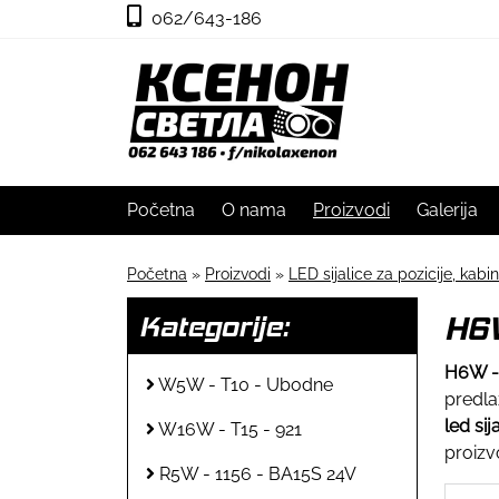
062/643-186
Početna
O nama
Proizvodi
Galerija
Početna
»
Proizvodi
»
LED sijalice za pozicije, kabin
H6
Kategorije:
H6W -
W5W - T10 - Ubodne
predla
led sij
W16W - T15 - 921
proizv
R5W - 1156 - BA15S 24V