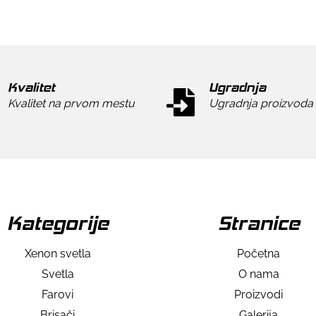
Kvalitet
Ugradnja
Kvalitet na prvom mestu
Ugradnja proizvoda
Kategorije
Stranice
Xenon svetla
Početna
Svetla
O nama
Farovi
Proizvodi
Brisači
Galerija