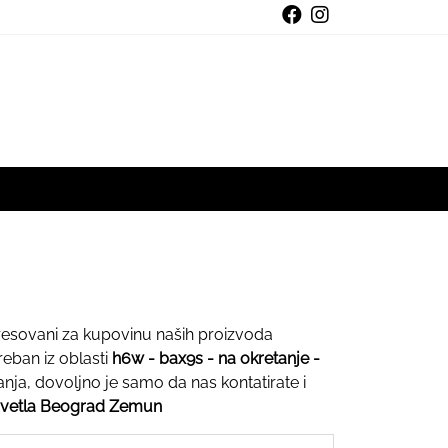
eresovani za kupovinu naših proizvoda
eban iz oblasti
h6w - bax9s - na okretanje -
nja, dovoljno je samo da nas kontatirate i
svetla Beograd Zemun