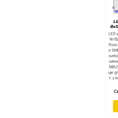
L
8x1
LED p
W/B
Pozic
e SMD
svetl
rakte
NBUS 
uje g
t: 2 
Ce