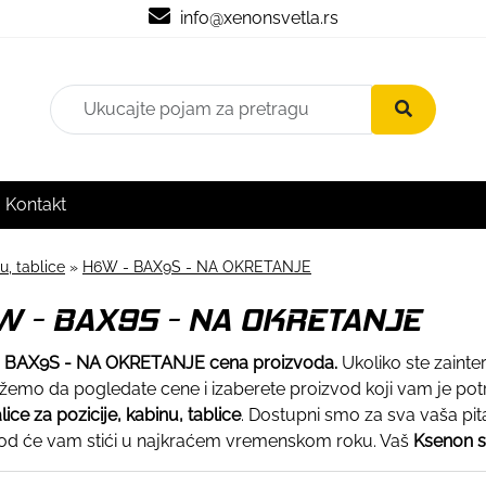
info@xenonsvetla.rs
Kontakt
u, tablice
»
H6W - BAX9S - NA OKRETANJE
W - BAX9S - NA OKRETANJE
 BAX9S - NA OKRETANJE cena proizvoda.
Ukoliko ste zaint
žemo da pogledate cene i izaberete proizvod koji vam je potr
alice za pozicije, kabinu, tablice
. Dostupni smo za sva vaša pita
od će vam stići u najkraćem vremenskom roku. Vaš
Ksenon 