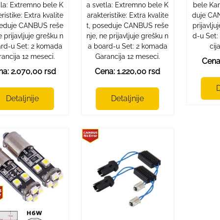
tla: Extremno bele K
a svetla: Extremno bele K
bele Kar
ristike: Extra kvalite
arakteristike: Extra kvalite
duje CA
seduje CANBUS reše
t, poseduje CANBUS reše
prijavlj
e prijavljuje grešku n
nje, ne prijavljuje grešku n
d-u Set
ard-u Set: 2 komada
a board-u Set: 2 komada
cij
ancija 12 meseci.
Garancija 12 meseci.
Cena
na: 2.070,00 rsd
Cena: 1.220,00 rsd
D
Detaljnije
Detaljnije