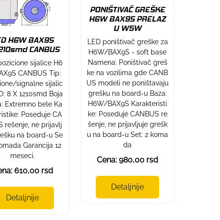
PONIŠTIVAČ GREŠKE
H6W BAX9S PRELAZ
U W5W
ED H6W BAX9S
LED poništivač greške za
210smd CANBUS
H6W/BAX9S - soft base
Namena: Poništivač greš
ozicione sijalice H6
ke na vozilima gde CANB
AX9S CANBUS Tip:
US modeli ne poništavaju
ione/signalne sijalic
grešku na board-u Baza:
: 8 X 1210smd Boja
H6W/BAX9S Karakteristi
a: Extremno bele Ka
ke: Poseduje CANBUS re
ristike: Poseduje CA
šenje, ne prijavljuje grešk
rešenje, ne prijavlj
u na board-u Set: 2 koma
rešku na board-u Se
da
komada Garancija 12
meseci.
Cena: 980,00 rsd
na: 610,00 rsd
Detaljnije
Detaljnije