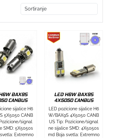
 H6W BAX9S
LED H6W BAX9S
050 CANBUS
4X5050 CANBUS
cione sijalice H6
LED pozicione sijalice H6
S 5X5050 CANB
W/BAX9S 4X5050 CANB
Pozicione/signal
US Tip: Pozicione/signal
ice SMD: 5X5050s
ne sijalice SMD: 4X5050s
svetla: Extremno
md Boja svetla: Extremno