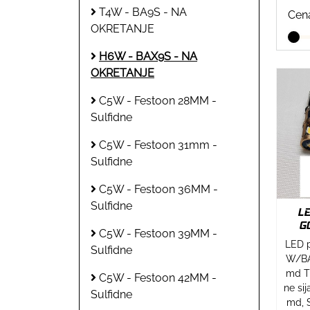
T4W - BA9S - NA
Cen
OKRETANJE
H6W - BAX9S - NA
OKRETANJE
C5W - Festoon 28MM -
Sulfidne
C5W - Festoon 31mm -
Sulfidne
C5W - Festoon 36MM -
Sulfidne
L
G
C5W - Festoon 39MM -
LED p
Sulfidne
W/BA
md Ti
C5W - Festoon 42MM -
ne si
Sulfidne
md, 