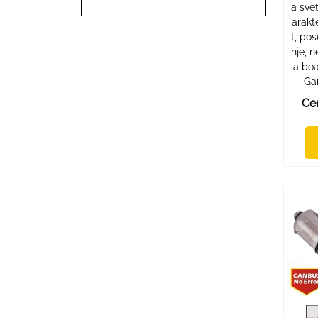
a sve
arakte
t, po
nje, n
a bo
Gar
Ce