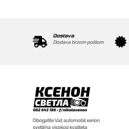
Dostava
Dostava brzom poštom
Obogatite Vaš automobil xenon
svetlima visokog kvaliteta