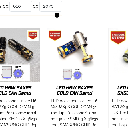
a od
do
ED H6W BAX9S
LED H6W BAX9S
LED
OLD CAN 9smd
GOLD CAN 3smd
5X5
ozicione sijalice H6
LED pozicione sijalice H6
LED pozi
X9S GOLD CAN 9s
W/BAX9S GOLD CAN 3s
W/BAX9
p: Pozicione/signal
md Tip: Pozicione/signal
US Tip: 
jalice SMD: 9 X 3623s
ne sijalice SMD: 3 X 3623s
ne sijal
SAMSUNG CHIP Boj
md, SAMSUNG CHIP Boj
md Boja 