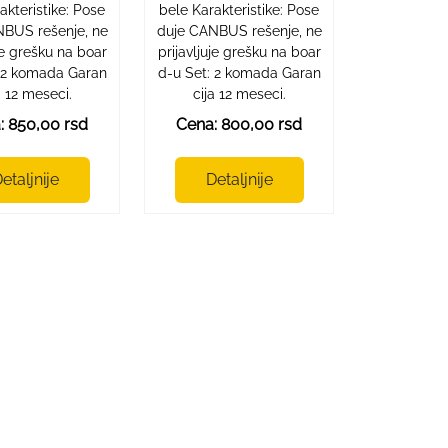
akteristike: Pose
bele Karakteristike: Pose
NBUS rešenje, ne
duje CANBUS rešenje, ne
uje grešku na boar
prijavljuje grešku na boar
: 2 komada Garan
d-u Set: 2 komada Garan
a 12 meseci.
cija 12 meseci.
: 850,00 rsd
Cena: 800,00 rsd
etaljnije
Detaljnije