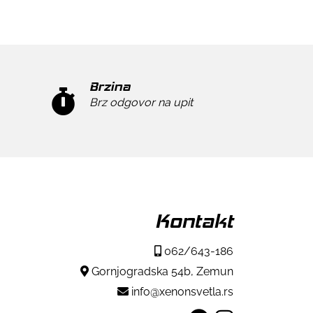
Brzina
Brz odgovor na upit
Kontakt
062/643-186
Gornjogradska 54b, Zemun
info@xenonsvetla.rs