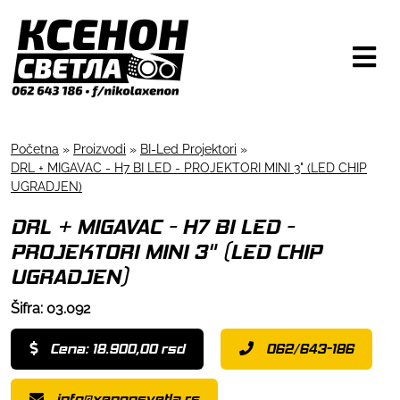
Početna
»
Proizvodi
»
BI-Led Projektori
»
DRL + MIGAVAC - H7 BI LED - PROJEKTORI MINI 3" (LED CHIP
UGRADJEN)
DRL + MIGAVAC - H7 BI LED -
PROJEKTORI MINI 3" (LED CHIP
UGRADJEN)
Šifra: 03.092
Cena: 18.900,00 rsd
062/643-186
info@xenonsvetla.rs