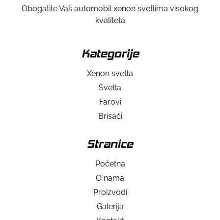
Obogatite Vaš automobil xenon svetlima visokog
kvaliteta
Kategorije
Xenon svetla
Svetla
Farovi
Brisači
Stranice
Početna
O nama
Proizvodi
Galerija