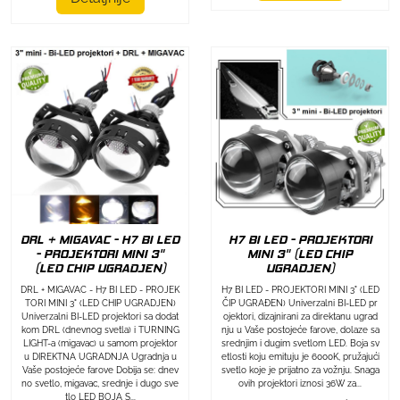
DRL + MIGAVAC - H7 BI LED
H7 BI LED - PROJEKTORI
- PROJEKTORI MINI 3"
MINI 3" (LED CHIP
(LED CHIP UGRADJEN)
UGRADJEN)
DRL + MIGAVAC - H7 BI LED - PROJEK
H7 BI LED - PROJEKTORI MINI 3" (LED
TORI MINI 3" (LED CHIP UGRADJEN)
ČIP UGRAĐEN) Univerzalni BI-LED pr
Univerzalni BI-LED projektori sa dodat
ojektori, dizajnirani za direktanu ugrad
kom DRL (dnevnog svetla) i TURNING
nju u Vaše postojeće farove, dolaze sa
LIGHT-a (migavac) u samom projektor
srednjim i dugim svetlom LED. Boja sv
u DIREKTNA UGRADNJA Ugradnja u
etlosti koju emituju je 6000K, pružajući
Vaše postojeće farove Dobija se: dnev
svetlo koje je prijatno za vožnju. Snaga
no svetlo, migavac, srednje i dugo sve
ovih projektori iznosi 36W za...
tlo LED BOJA S...