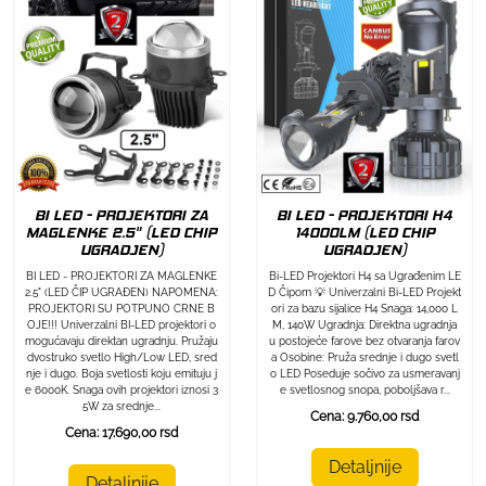
BI LED - PROJEKTORI ZA
BI LED - PROJEKTORI H4
MAGLENKE 2.5" (LED CHIP
14000LM (LED CHIP
UGRADJEN)
UGRADJEN)
BI LED - PROJEKTORI ZA MAGLENKE
Bi-LED Projektori H4 sa Ugrađenim LE
2.5" (LED ČIP UGRAĐEN) NAPOMENA:
D Čipom 💡 Univerzalni Bi-LED Projekt
PROJEKTORI SU POTPUNO CRNE B
ori za bazu sijalice H4 Snaga: 14,000 L
OJE!!! Univerzalni BI-LED projektori o
M, 140W Ugradnja: Direktna ugradnja
mogućavaju direktan ugradnju. Pružaju
u postojeće farove bez otvaranja farov
dvostruko svetlo High/Low LED, sred
a Osobine: Pruža srednje i dugo svetl
nje i dugo. Boja svetlosti koju emituju j
o LED Poseduje sočivo za usmeravanj
e 6000K. Snaga ovih projektori iznosi 3
e svetlosnog snopa, poboljšava r...
5W za srednje...
Cena: 9.760,00 rsd
Cena: 17.690,00 rsd
Detaljnije
Detaljnije