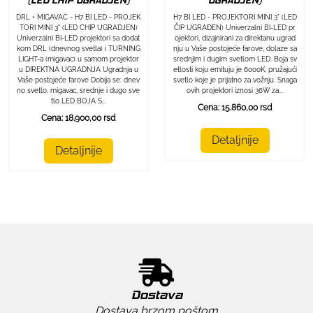
(LED CHIP UGRADJEN)
UGRADJEN)
DRL + MIGAVAC - H7 BI LED - PROJEK
H7 BI LED - PROJEKTORI MINI 3" (LED
TORI MINI 3" (LED CHIP UGRADJEN)
ČIP UGRAĐEN) Univerzalni BI-LED pr
Univerzalni BI-LED projektori sa dodat
ojektori, dizajnirani za direktanu ugrad
kom DRL (dnevnog svetla) i TURNING
nju u Vaše postojeće farove, dolaze sa
LIGHT-a (migavac) u samom projektor
srednjim i dugim svetlom LED. Boja sv
u DIREKTNA UGRADNJA Ugradnja u
etlosti koju emituju je 6000K, pružajući
Vaše postojeće farove Dobija se: dnev
svetlo koje je prijatno za vožnju. Snaga
no svetlo, migavac, srednje i dugo sve
ovih projektori iznosi 36W za...
tlo LED BOJA S...
Cena: 15.860,00 rsd
Cena: 18.900,00 rsd
Detaljnije
Detaljnije
Dostava
Dostava brzom poštom