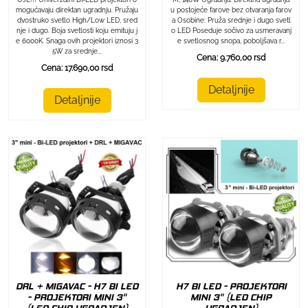
mogućavaju direktan ugradnju. Pružaju
u postojeće farove bez otvaranja farov
dvostruko svetlo High/Low LED, sred
a Osobine: Pruža srednje i dugo svetl
nje i dugo. Boja svetlosti koju emituju j
o LED Poseduje sočivo za usmeravanj
e 6000K. Snaga ovih projektori iznosi 3
e svetlosnog snopa, poboljšava r...
5W za srednje...
Cena: 9.760,00 rsd
Cena: 17.690,00 rsd
Detaljnije
Detaljnije
DRL + MIGAVAC - H7 BI LED
H7 BI LED - PROJEKTORI
- PROJEKTORI MINI 3"
MINI 3" (LED CHIP