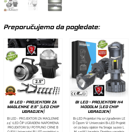
Preporučujemo da pogledate:
BI LED - PROJEKTORI ZA
BI LED - PROJEKTORI H4
MAGLENKE 2.5" (LED CHIP
14000LM (LED CHIP
UGRADJEN)
UGRADJEN)
BI LED - PROJEKTORI ZA MAGLENKE
Bi-LED Projektori H4 sa Ugrađenim LE
2.5" (LED ČIP UGRAĐEN) NAPOMENA:
D Čipom 💡 Univerzalni Bi-LED Projekt
PROJEKTORI SU POTPUNO CRNE B
ori za bazu sijalice H4 Snaga: 14,000 L
OJE!!! Univerzalni BI-LED projektori o
M, 140W Ugradnja: Direktna ugradnja