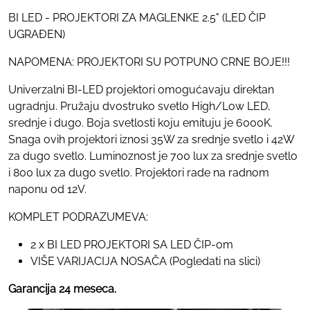
BI LED - PROJEKTORI ZA MAGLENKE 2.5" (LED ČIP
UGRAĐEN)
NAPOMENA: PROJEKTORI SU POTPUNO CRNE BOJE!!!
Univerzalni BI-LED projektori omogućavaju direktan
ugradnju. Pružaju dvostruko svetlo High/Low LED,
srednje i dugo. Boja svetlosti koju emituju je 6000K.
Snaga ovih projektori iznosi 35W za srednje svetlo i 42W
za dugo svetlo. Luminoznost je 700 lux za srednje svetlo
i 800 lux za dugo svetlo. Projektori rade na radnom
naponu od 12V.
KOMPLET PODRAZUMEVA:
2 x BI LED PROJEKTORI SA LED ČIP-om
VIŠE VARIJACIJA NOSAČA (Pogledati na slici)
Garancija 24 meseca.