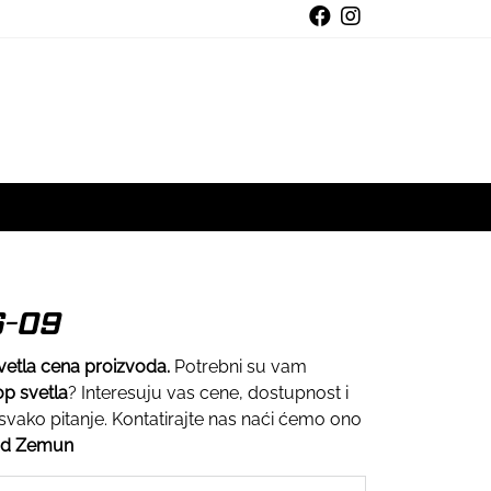
6-09
etla cena proizvoda.
Potrebni su vam
op svetla
? Interesuju vas cene, dostupnost i
ako pitanje. Kontatirajte nas naći ćemo ono
ad Zemun