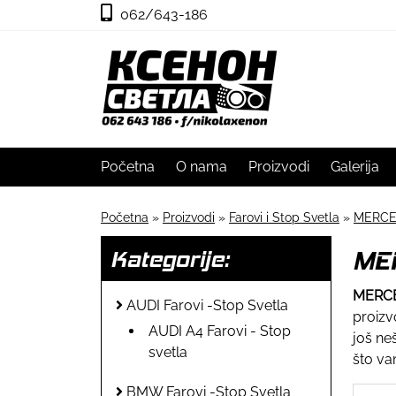
062/643-186
Početna
O nama
Proizvodi
Galerija
Početna
»
Proizvodi
»
Farovi i Stop Svetla
»
MERCED
ME
Kategorije:
MERCE
AUDI Farovi -Stop Svetla
proizv
AUDI A4 Farovi - Stop
još ne
svetla
što va
BMW Farovi -Stop Svetla