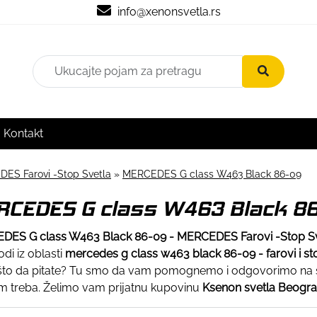
info@xenonsvetla.rs
Kontakt
ES Farovi -Stop Svetla
»
MERCEDES G class W463 Black 86-09
RCEDES G class W463 Black 8
DES G class W463 Black 86-09 - MERCEDES Farovi -Stop Sv
odi iz oblasti
mercedes g class w463 black 86-09 - farovi i st
što da pitate? Tu smo da vam pomognemo i odgovorimo na sv
m treba. Želimo vam prijatnu kupovinu
Ksenon svetla Beogr