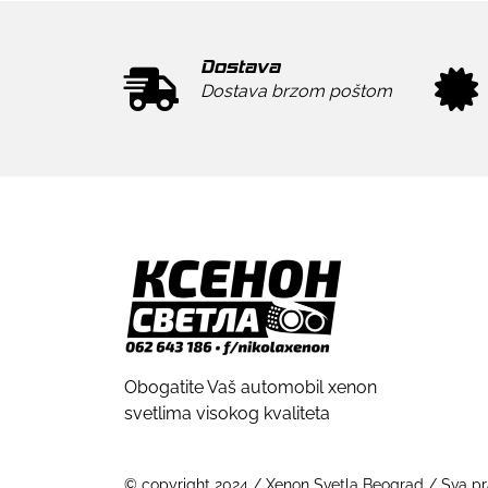
Dostava
Dostava brzom poštom
Obogatite Vaš automobil xenon
svetlima visokog kvaliteta
© copyright 2024 / Xenon Svetla Beograd / Sva pra