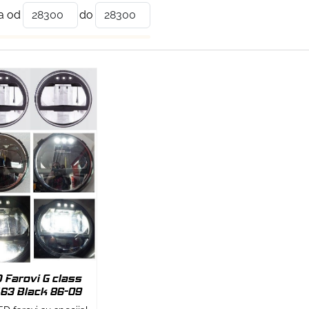
a od
do
 Farovi G class
63 Black 86-09