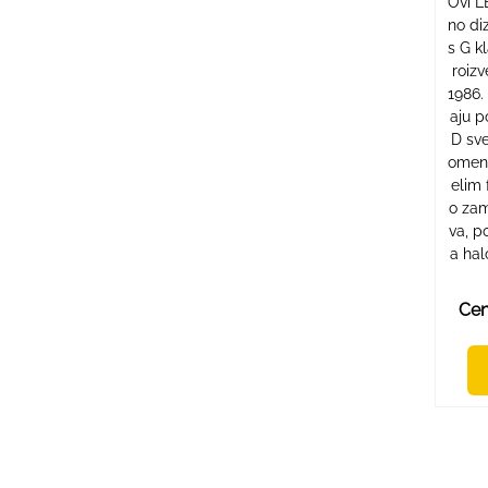
Ovi L
no di
s G k
roiz
1986.
aju p
D sve
omenu
elim
o zam
va, p
a hal
Cen