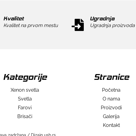
Kvalitet
Ugradnja
Kvalitet na prvom mestu
Ugradnja proizvoda
Kategorije
Stranice
Xenon svetla
Početna
Svetla
O nama
Farovi
Proizvodi
Brisači
Galerija
Kontakt
va zadržana / Dizajn usb.rs