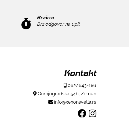
Brzina
Brz odgovor na upit
Kontakt
062/643-186
Gornjogradska 54b, Zemun
info@xenonsvetla.rs