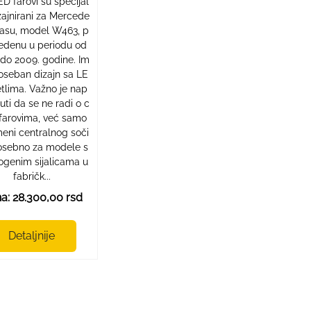
ED farovi su specijal
zajnirani za Mercede
lasu, model W463, p
vedenu u periodu od
 do 2009. godine. Im
oseban dizajn sa LE
tlima. Važno je nap
ti da se ne radi o c
 farovima, već samo
eni centralnog soči
osebno za modele s
ogenim sijalicama u
fabričk...
a: 28.300,00 rsd
Detaljnije