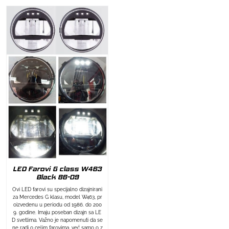
LED Farovi G class W463
Black 86-09
Ovi LED farovi su specijalno dizajnirani
za Mercedes G klasu, model W463, pr
oizvedenu u periodu od 1986. do 200
9. godine. Imaju poseban dizajn sa LE
D svetlima. Važno je napomenuti da se
ne radi o celim farovima, već samo o z