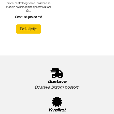
ameni centralnog sočiva, posebno za
modele sa halogenim sijalicama u fabr
ičk...
Cena: 28.300,00 rsd
Detaljnije
Dostava
Dostava brzom poštom
Kvalitet