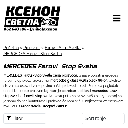
Početna
»
Proizvodi
»
Farovi i Stop Svetla
»
MERCEDES Farovi -Stop Svetla
MERCEDES Farovi -Stop Svetla
MERCEDES Farovi -Stop Svetla cena proizvoda.
Iz naše oblasti mercedes
farovi -stop svetla izdvajamo:
mercedes g class w463 black 86-09
. Ukoliko
ste zainteresovani za kupovinu naših proizvoda predlažemo da pogledate
cene i izaberete proizvod koji vam je potreban iz oblasti
mercedes farovi -
stop svetla - farovi i stop svetla
. Dostupni smo za sva vaša pitanja, dovoljno
je samo da nas kontatirate i proizvod će vam stići u najkraćem vremenskom
roku. Vaš
Ksenon svetla Beograd Zemun
Filter