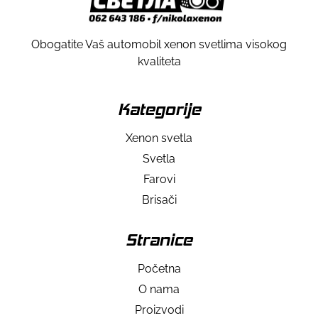
Obogatite Vaš automobil xenon svetlima visokog
kvaliteta
Kategorije
Xenon svetla
Svetla
Farovi
Brisači
Stranice
Početna
O nama
Proizvodi