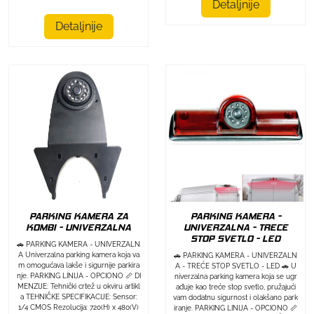
Detaljnije
Detaljnije
PARKING KAMERA ZA
PARKING KAMERA -
KOMBI - UNIVERZALNA
UNIVERZALNA - TRECE
STOP SVETLO - LED
🚗 PARKING KAMERA - UNIVERZALN
A Univerzalna parking kamera koja va
🚗 PARKING KAMERA - UNIVERZALN
m omogućava lakše i sigurnije parkira
A - TREĆE STOP SVETLO - LED 🚗 U
nje. PARKING LINIJA - OPCIONO 📏 DI
niverzalna parking kamera koja se ugr
MENZIJE: Tehnički crtež u okviru artikl
ađuje kao treće stop svetlo, pružajući
a TEHNIČKE SPECIFIKACIJE: Sensor:
vam dodatnu sigurnost i olakšano park
1/4 CMOS Rezolucija: 720(H) x 480(V)
iranje. PARKING LINIJA - OPCIONO 📏