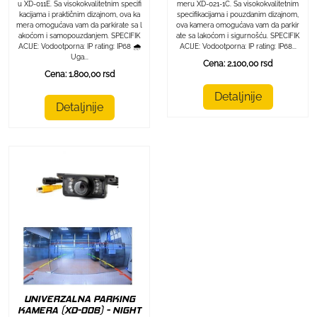
u XD-011E. Sa visokokvalitetnim specifi
meru XD-021-1C. Sa visokokvalitetnim
kacijama i praktičnim dizajnom, ova ka
specifikacijama i pouzdanim dizajnom,
mera omogućava vam da parkirate sa l
ova kamera omogućava vam da parkir
akoćom i samopouzdanjem. SPECIFIK
ate sa lakoćom i sigurnošću. SPECIFIK
ACIJE: Vodootporna: IP rating: IP68 🌧️
ACIJE: Vodootporna: IP rating: IP68...
Uga...
Cena: 2.100,00 rsd
Cena: 1.800,00 rsd
Detaljnije
Detaljnije
UNIVERZALNA PARKING
KAMERA (XD-006) - NIGHT