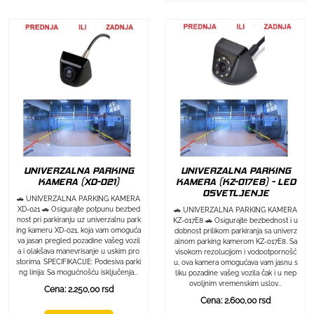
UNIVERZALNA PARKING
UNIVERZALNA PARKING
KAMERA (XD-021)
KAMERA (KZ-017E8) - LED
OSVETLJENJE
🚗 UNIVERZALNA PARKING KAMERA
XD-021 🚗 Osigurajte potpunu bezbed
🚗 UNIVERZALNA PARKING KAMERA
nost pri parkiranju uz univerzalnu park
KZ-017E8 🚗 Osigurajte bezbednost i u
ing kameru XD-021, koja vam omoguća
dobnost prilikom parkiranja sa univerz
va jasan pregled pozadine vašeg vozil
alnom parking kamerom KZ-017E8. Sa
a i olakšava manevrisanje u uskim pro
visokom rezolucijom i vodootpornošć
storima. SPECIFIKACIJE: Podesiva parki
u, ova kamera omogućava vam jasnu s
ng linija: Sa mogućnošću isključenja...
liku pozadine vašeg vozila čak i u nep
ovoljnim vremenskim uslov...
Cena: 2.250,00 rsd
Cena: 2.600,00 rsd