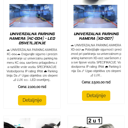
UNIVERZALNA PARKING
UNIVERZALNA PARKING
KAMERA (KC-004) - LED
KAMERA (XD-007)
OSVETLJENJE
🚗 UNIVERZALNA PARKING KAMERA
XD-007 🚗 Poboljšajte sigurnost i preci
🚗 UNIVERZALNA PARKING KAMERA
znost pri parkiranju sa univerzalnom p
KC-004 🚗 Osigurajte sigurno i precizn
arking kamerom XD-007, savršenom z
o parkiranje uz univerzalnu parking ka
a sve tipove vozila. SPECIFIKACIJE: Vo
meru KC-004, savršeno prilagođenu z
dootporna: IP rating: IP68 🌧️ Parking li
a različite vrste vozila. SPECIFIKACIJE:
nija: Da 📏 Ugao objektiva: 170 stepeni
Vodootporna: IP rating: IP68 🌧️ Parking
📐 LUX:...
linija: Da 📏 Ugao objektiva: 170 stepeni
📐 LUX: 0.1 - LED osvetljenj...
Cena: 2.500,00 rsd
Cena: 2.100,00 rsd
Detaljnije
Detaljnije