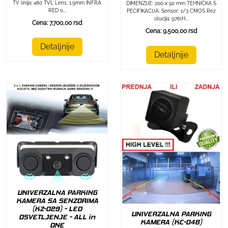
TV linija: 480 TVL Lens: 1.9mm INFRA
DIMENZIJE: 200 x 50 mm TEHNIČKA S
RED o...
PECIFIKACIJA: Sensor: 1/3 CMOS Rez
olucija: 976(H...
Cena: 7.700,00 rsd
Cena: 9.500,00 rsd
Detaljnije
Detaljnije
UNIVERZALNA PARKING
KAMERA SA SENZORIMA
(KZ-029) - LED
UNIVERZALNA PARKING
OSVETLJENJE - ALL in
KAMERA (KC-046)
ONE