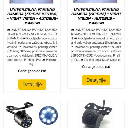
UNIVERZALNA PARKING
UNIVERZALNA PARKING
KAMERA (XD-023 KC-024)
KAMERA (KC-023) - NIGHT
- NIGHT VISION - AUTOBUS-
VISION - AUTOBUS -
KAMION
KAMION
🚛 UNIVERZALNA PARKING KAMERA
🚛 UNIVERZALNA PARKING KAMERA
XD-023/KC-024 - NIGHT VISION - BU
KC-023- NIGHT VISION - BUS/KAMIO
S/KAMION 🚛 Poboljšajte sigurnost pr
N 🚛 Poboljšajte sigurnost pri vožnji i p
i vožnji i parkiranju vašeg autobusa ili k
arkiranju vašeg autobusa ili kamiona u
amiona uz univerzalnu parking kamer
z univerzalnu parking kameru KC-023
u XD-023/KC-024, posebno dizajniran
posebno dizajniranu za noćnu vidljivos
u za noćnu vidljivost. SPECIFIKACIJE: V
t. SPECIFIKACIJE: Vodootporna: IP ratin
odootporna: IP rating: IP68 🌧️ Parking l
g: IP68 🌧️ Parking linija: Da 📏 Ugao o...
inij...
Cena: 3.100,00 rsd
Cena: 3.100,00 rsd
Detaljnije
Detaljnije