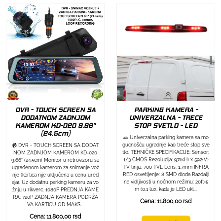
DVR - TOUCH SCREEN SA
PARKING KAMERA -
DODATNOM ZADNJOM
UNIVERZALNA - TRECE
KAMEROM KD-020 9.66"
STOP SVETLO - LED
(24.5cm)
🚗 Univerzalna parking kamera sa mo
gućnošću ugradnje kao treće stop sve
📹 DVR - TOUCH SCREEN SA DODAT
tlo. TEHNIČKE SPECIFIKACIJE: Sensor:
NOM ZADNJOM KAMEROM KD-020
1/3 CMOS Rezolucija: 976(H) x 592(V)
9.66" (24.5cm) Monitor u retrovizoru sa
TV linija: 700 TVL Lens: 1.7mm INFRA
ugrađenom kamerom za snimanje vož
RED osvetljenje: 8 SMD dioda Razdalji
nje (kartica nije uključena u cenu uređ
na vidljivosti u noćnom režimu: 20ft=5
aja). Uz dodatnu parking kameru za vo
m (0.1 lux, kada je LED ukl...
žnju u rikverc. 1080P PREDNJA KAME
RA; 720P ZADNJA KAMERA PODRŽA
Cena: 11.800,00 rsd
VA KARTICU OD MAKS...
Cena: 11.800,00 rsd