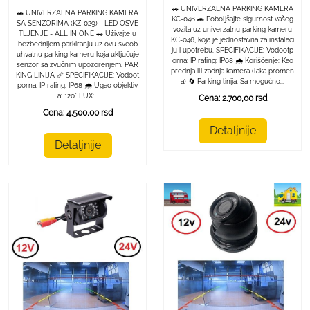
🚗 UNIVERZALNA PARKING KAMERA
🚗 UNIVERZALNA PARKING KAMERA
KC-046 🚗 Poboljšajte sigurnost vašeg
SA SENZORIMA (KZ-029) - LED OSVE
vozila uz univerzalnu parking kameru
TLJENJE - ALL IN ONE 🚗 Uživajte u
KC-046, koja je jednostavna za instalaci
bezbednijem parkiranju uz ovu sveob
ju i upotrebu. SPECIFIKACIJE: Vodootp
uhvatnu parking kameru koja uključuje
orna: IP rating: IP68 🌧️ Korišćenje: Kao
senzor sa zvučnim upozorenjem. PAR
prednja ili zadnja kamera (laka promen
KING LINIJA 📏 SPECIFIKACIJE: Vodoot
a) 🔄 Parking linija: Sa mogućno...
porna: IP rating: IP68 🌧️ Ugao objektiv
a: 120° LUX:...
Cena: 2.700,00 rsd
Cena: 4.500,00 rsd
Detaljnije
Detaljnije