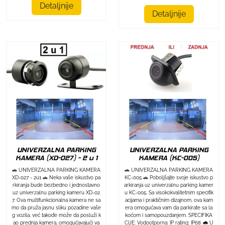
Detaljnije
Detaljnije
UNIVERZALNA PARKING
UNIVERZALNA PARKING
KAMERA (XD-027) - 2 u 1
KAMERA (KC-005)
🚗 UNIVERZALNA PARKING KAMERA
🚗 UNIVERZALNA PARKING KAMERA
XD-027 - 2u1 🚗 Neka vaše iskustvo pa
KC-005 🚗 Poboljšajte svoje iskustvo p
rkiranja bude bezbedno i jednostavno
arkiranja uz univerzalnu parking kamer
uz univerzalnu parking kameru XD-02
u KC-005. Sa visokokvalitetnim specifik
7. Ova multifunkcionalna kamera ne sa
acijama i praktičnim dizajnom, ova kam
mo da pruža jasnu sliku pozadine vaše
era omogućava vam da parkirate sa la
g vozila, već takođe može da posluži k
koćom i samopouzdanjem. SPECIFIKA
ao prednja kamera, omogućavajući va
CIJE: Vodootporna: IP rating: IP68 🌧️ U