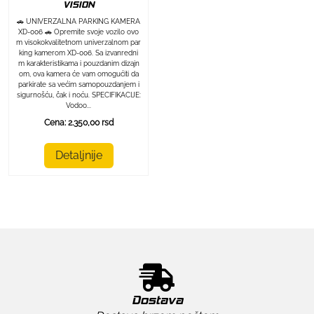
VISION
🚗 UNIVERZALNA PARKING KAMERA
XD-006 🚗 Opremite svoje vozilo ovo
m visokokvalitetnom univerzalnom par
king kamerom XD-006. Sa izvanredni
m karakteristikama i pouzdanim dizajn
om, ova kamera će vam omogućiti da
parkirate sa većim samopouzdanjem i
sigurnošću, čak i noću. SPECIFIKACIJE:
Vodoo...
Cena: 2.350,00 rsd
Detaljnije
Dostava