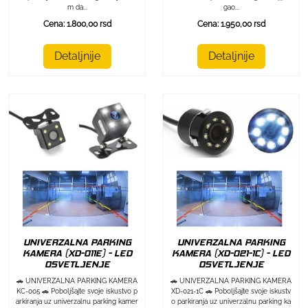
m da...
gao...
Cena: 1.800,00 rsd
Cena: 1.950,00 rsd
Detaljnije
Detaljnije
UNIVERZALNA PARKING
UNIVERZALNA PARKING
KAMERA (XD-011E) - LED
KAMERA (XD-021-1C) - LED
OSVETLJENJE
OSVETLJENJE
🚗 UNIVERZALNA PARKING KAMERA
🚗 UNIVERZALNA PARKING KAMERA
KC-005 🚗 Poboljšajte svoje iskustvo p
XD-021-1C 🚗 Poboljšajte svoje iskustv
arkiranja uz univerzalnu parking kamer
o parkiranja uz univerzalnu parking ka