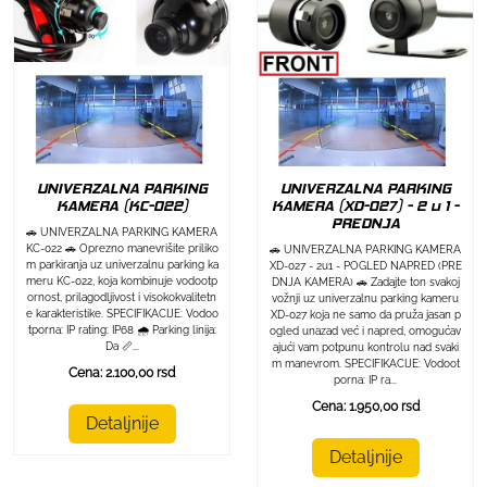
UNIVERZALNA PARKING
UNIVERZALNA PARKING
KAMERA (KC-022)
KAMERA (XD-027) - 2 u 1 -
PREDNJA
🚗 UNIVERZALNA PARKING KAMERA
KC-022 🚗 Oprezno manevrišite priliko
🚗 UNIVERZALNA PARKING KAMERA
m parkiranja uz univerzalnu parking ka
XD-027 - 2u1 - POGLED NAPRED (PRE
meru KC-022, koja kombinuje vodootp
DNJA KAMERA) 🚗 Zadajte ton svakoj
ornost, prilagodljivost i visokokvalitetn
vožnji uz univerzalnu parking kameru
e karakteristike. SPECIFIKACIJE: Vodoo
XD-027 koja ne samo da pruža jasan p
tporna: IP rating: IP68 🌧️ Parking linija:
ogled unazad već i napred, omogućav
Da 📏...
ajući vam potpunu kontrolu nad svaki
m manevrom. SPECIFIKACIJE: Vodoot
Cena: 2.100,00 rsd
porna: IP ra...
Cena: 1.950,00 rsd
Detaljnije
Detaljnije