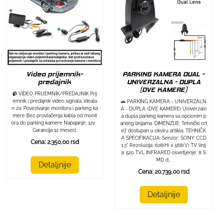
Video prijemnik-
PARKING KAMERA DUAL -
predajnik
UNIVERZALNA - DUPLA
(DVE KAMERE)
📹 VIDEO PRIJEMNIK/PREDAJNIK Prij
emnik i predajnik video signala, ideala
🚗 PARKING KAMERA - UNIVERZALN
n za: Povezivanje monitora i parking ka
A - DUPLA (DVE KAMERE) Univerzaln
mere Bez provlačenja kabla od monit
a dupla parking kamera sa opcionim p
ora do parking kamere Napajanje: 12v
arking linijama. DIMENZIJE: Tehnički crt
Garancija 12 meseci.
ež dostupan u okviru artikla. TEHNIČK
A SPECIFIKACIJA: Senzor: SONY CCD
Cena: 2.350,00 rsd
1.3" Rezolucija: 628(H) x 568(V) TV linij
a: 520 TVL INFRARED osvetljenje: 8 S
MD d...
Detaljnije
Cena: 20.739,00 rsd
Detaljnije