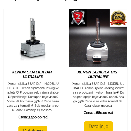
XENON SIJALICA D1R -
XENON SIJALICA D1S -
ULTRALIFE
ULTRALIFE
Xenon sijalica BEAR D1R - MODEL: U
Xenon sijalica BEAR D1S - MODEL: UL
LTRALIFE Xenon sijalica vrhunskog kv
TRALIFE Xenon sijalica visokog kvalitet
aliteta 💡 Produžen vek trajanja sijalice
a sa produženim vekom trajanja 🌟 Do
⏳ Specifikacije: Dostupne boje: 4300K,
stupne opcije boje: 4300K, 6000K Sna
6000K 🌈 Potrošnja: 35W ⚡ Cena: Prika
ga: 35W Cena je za jedan komad! 💡
zana za 1 komad! 💰 Boja (opcija): 4300
Garancija 24 meseca.
K 6000K Garancija 24 meseca....
Cena: 2.680,00 rsd
Cena: 3.300,00 rsd
Detaljnije
Detaljnije