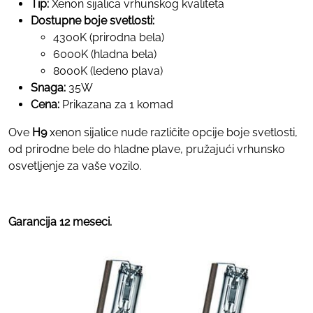
Tip:
Xenon sijalica vrhunskog kvaliteta
Dostupne boje svetlosti:
4300K (prirodna bela)
6000K (hladna bela)
8000K (ledeno plava)
Snaga:
35W
Cena:
Prikazana za 1 komad
Ove
H9
xenon sijalice nude različite opcije boje svetlosti,
od prirodne bele do hladne plave, pružajući vrhunsko
osvetljenje za vaše vozilo.
Garancija 12 meseci.