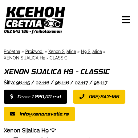
Početna
»
Proizvodi
»
Xenon Sijalice
»
H9 Sijalice
»
XENON SIJALICA H9 - CLASSIC
XENON SIJALICA H9 - CLASSIC
Šifra: 96.115 / 02.116 / 96.116 / 02.117 / 96.117
Cena: 1.220,00 rsd
062/643-186
info@xenonsvetla.rs
Xenon Sijalica H9
💡