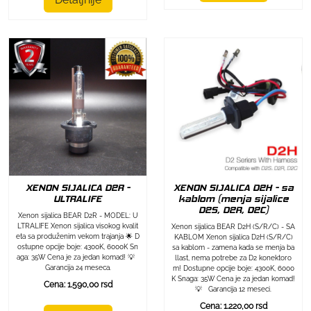
XENON SIJALICA D2R -
XENON SIJALICA D2H - sa
ULTRALIFE
kablom (menja sijalice
D2S, D2R, D2C)
Xenon sijalica BEAR D2R - MODEL: U
LTRALIFE Xenon sijalica visokog kvalit
Xenon sijalica BEAR D2H (S/R/C) - SA
eta sa produženim vekom trajanja 🌟 D
KABLOM Xenon sijalica D2H (S/R/C)
ostupne opcije boje: 4300K, 6000K Sn
sa kablom - zamena kada se menja ba
aga: 35W Cena je za jedan komad! 💡
llast, nema potrebe za D2 konektoro
Garancija 24 meseca.
m! Dostupne opcije boje: 4300K, 6000
K Snaga: 35W Cena je za jedan komad!
Cena: 1.590,00 rsd
💡 Garancija 12 meseci.
Cena: 1.220,00 rsd