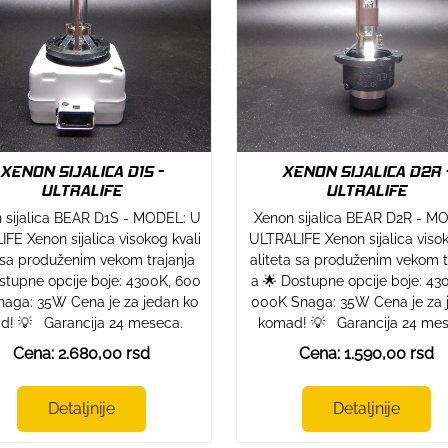
XENON SIJALICA D1S -
XENON SIJALICA D2R 
ULTRALIFE
ULTRALIFE
 sijalica BEAR D1S - MODEL: U
Xenon sijalica BEAR D2R - M
IFE Xenon sijalica visokog kvali
ULTRALIFE Xenon sijalica viso
 sa produženim vekom trajanja
aliteta sa produženim vekom t
stupne opcije boje: 4300K, 600
a 🌟 Dostupne opcije boje: 43
naga: 35W Cena je za jedan ko
000K Snaga: 35W Cena je za 
d! 💡 Garancija 24 meseca.
komad! 💡 Garancija 24 mes
Cena: 2.680,00 rsd
Cena: 1.590,00 rsd
Detaljnije
Detaljnije