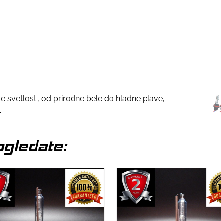
je svetlosti, od prirodne bele do hladne plave,
.
gledate: