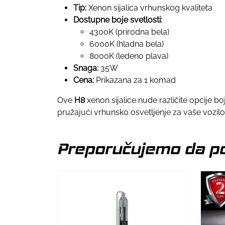
Tip:
Xenon sijalica vrhunskog kvaliteta
Dostupne boje svetlosti:
4300K (prirodna bela)
6000K (hladna bela)
8000K (ledeno plava)
Snaga:
35W
Cena:
Prikazana za 1 komad
Ove
H8
xenon sijalice nude različite opcije bo
pružajući vrhunsko osvetljenje za vaše vozilo
Preporučujemo da po