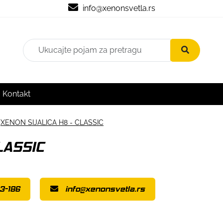
info@xenonsvetla.rs
Kontakt
XENON SIJALICA H8 - CLASSIC
LASSIC
3-186
info@xenonsvetla.rs