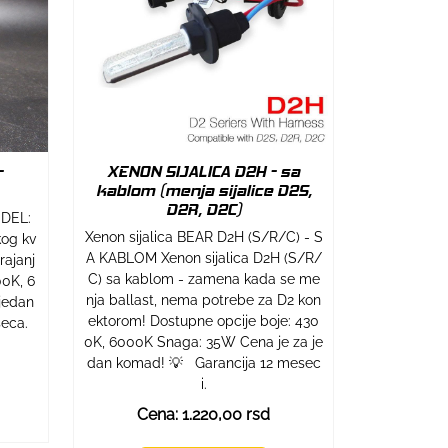
-
XENON SIJALICA D2H - sa
kablom (menja sijalice D2S,
D2R, D2C)
ODEL:
Xenon sijalica BEAR D2H (S/R/C) - S
kog kv
A KABLOM Xenon sijalica D2H (S/R/
rajanj
C) sa kablom - zamena kada se me
00K, 6
nja ballast, nema potrebe za D2 kon
jedan
ektorom! Dostupne opcije boje: 430
eca.
0K, 6000K Snaga: 35W Cena je za je
dan komad! 💡 Garancija 12 mesec
i.
Cena: 1.220,00 rsd