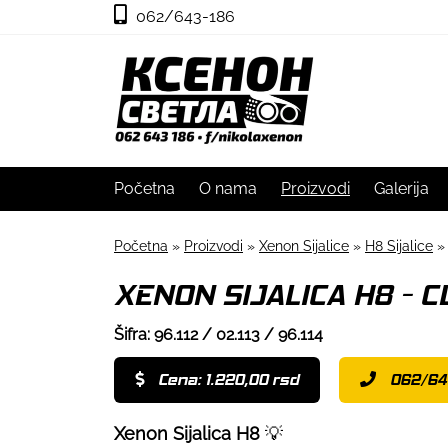
062/643-186
Početna
O nama
Proizvodi
Galerija
Početna
»
Proizvodi
»
Xenon Sijalice
»
H8 Sijalice
»
XENON SIJALICA H8 - C
Šifra: 96.112 / 02.113 / 96.114
Cena: 1.220,00 rsd
062/64
Xenon Sijalica H8
💡