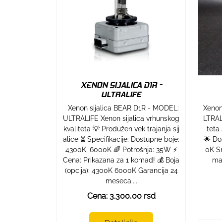
XENON SIJALICA D1R -
ULTRALIFE
Xenon sijalica BEAR D1R - MODEL:
Xenon
ULTRALIFE Xenon sijalica vrhunskog
LTRAL
kvaliteta 💡 Produžen vek trajanja sij
teta
alice ⏳ Specifikacije: Dostupne boje:
🌟 Do
4300K, 6000K 🌈 Potrošnja: 35W ⚡
0K S
Cena: Prikazana za 1 komad! 💰 Boja
ma
(opcija): 4300K 6000K Garancija 24
meseca....
Cena: 3.300,00 rsd