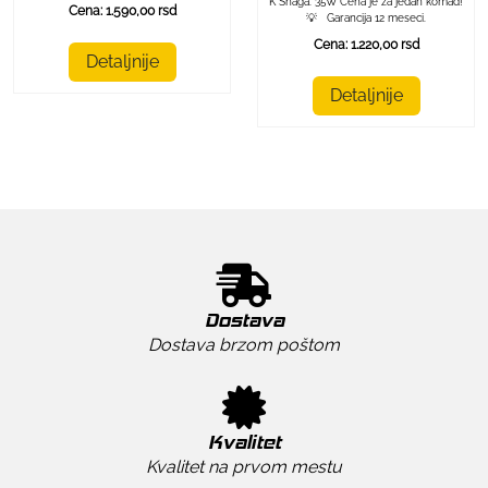
K Snaga: 35W Cena je za jedan komad!
Cena: 1.590,00 rsd
💡 Garancija 12 meseci.
Cena: 1.220,00 rsd
Detaljnije
Detaljnije
Dostava
Dostava brzom poštom
Kvalitet
Kvalitet na prvom mestu