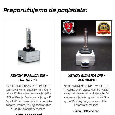
Preporučujemo da pogledate:
XENON SIJALICA D1R -
XENON SIJALICA D1S -
ULTRALIFE
ULTRALIFE
Xenon sijalica BEAR D1R - MODEL: U
Xenon sijalica BEAR D1S - MODEL: UL
LTRALIFE Xenon sijalica vrhunskog kv
TRALIFE Xenon sijalica visokog kvalitet
aliteta 💡 Produžen vek trajanja sijalice
a sa produženim vekom trajanja 🌟 Do
⏳ Specifikacije: Dostupne boje: 4300K,
stupne opcije boje: 4300K, 6000K Sna
6000K 🌈 Potrošnja: 35W ⚡ Cena: Prika
ga: 35W Cena je za jedan komad! 💡
zana za 1 komad! 💰 Boja (opcija): 4300
Garancija 24 meseca.
K 6000K Garancija 24 meseca....
Cena: 2.680,00 rsd