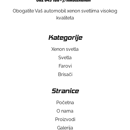
Obogatite Vaš automobil xenon svetlima visokog
kvaliteta
Kategorije
Xenon svetla
Svetla
Farovi
Brisači
Stranice
Početna
O nama
Proizvodi
Galerija