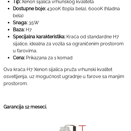
Tip:
Xenon sijalica vrhunskog kvaliteta
Dostupne boje:
4300K (topla bela), 6000K (hladna
bela)
Snaga:
35W
Baza:
H7
Specijalna karakteristika:
Kraća od standardne H7
sijalice, idealna za vozila sa ograničenim prostorom
u farovima.
Cena:
Prikazana za 1 komad
Ova kraća H7 Xenon sijalica pruža vrhunski kvalitet
osvetljenja, uz mogućnost ugradnje u farove sa manjim
prostorom.
Garancija 12 meseci.