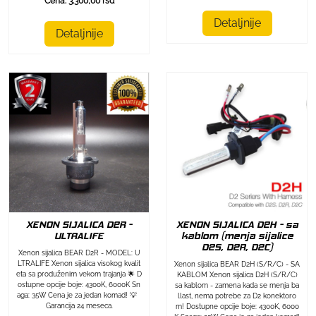
Cena: 3.300,00 rsd
Detaljnije
Detaljnije
XENON SIJALICA D2R -
XENON SIJALICA D2H - sa
ULTRALIFE
kablom (menja sijalice
D2S, D2R, D2C)
Xenon sijalica BEAR D2R - MODEL: U
LTRALIFE Xenon sijalica visokog kvalit
Xenon sijalica BEAR D2H (S/R/C) - SA
eta sa produženim vekom trajanja 🌟 D
KABLOM Xenon sijalica D2H (S/R/C)
ostupne opcije boje: 4300K, 6000K Sn
sa kablom - zamena kada se menja ba
aga: 35W Cena je za jedan komad! 💡
llast, nema potrebe za D2 konektoro
Garancija 24 meseca.
m! Dostupne opcije boje: 4300K, 6000