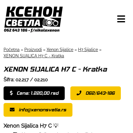
Početna
»
Proizvodi
»
Xenon Sijalice
»
H7 Sijalice
»
XENON SIJALICA H7 C - Kratka
XENON SIJALICA H7 C - Kratka
Šifra: 02.217 / 02.210
Cena: 1.220,00 rsd
062/643-186
info@xenonsvetla.rs
Xenon Sijalica H7 C
💡