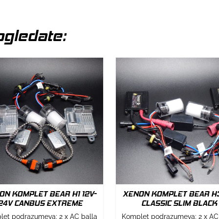
gledate:
ON KOMPLET BEAR H1 12V-
XENON KOMPLET BEAR H3
24V CANBUS EXTREME
CLASSIC SLIM BLACK
et podrazumeva: 2 x AC balla
Komplet podrazumeva: 2 x AC