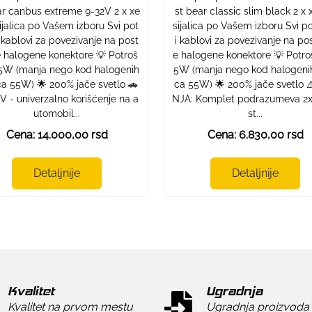
ar canbus extreme 9-32V 2 x xe
st bear classic slim black 2 x
ijalica po Vašem izboru Svi pot
sijalica po Vašem izboru Svi p
 kablovi za povezivanje na post
i kablovi za povezivanje na po
 halogene konektore 💡 Potroš
e halogene konektore 💡 Potroš
35W (manja nego kod halogenih
5W (manja nego kod halogenih 
ica 55W) 🌟 200% jače svetlo 🚗
ca 55W) 🌟 200% jače svetlo 
V - univerzalno korišćenje na a
NJA: Komplet podrazumeva 2x
utomobil...
st...
Cena: 14.000,00 rsd
Cena: 6.830,00 rsd
Detaljnije
Detaljnije
Kvalitet
Ugradnja
Kvalitet na prvom mestu
Ugradnja proizvoda