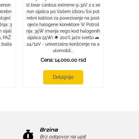
 xenon
st bear canbus extreme 9-32V 2 x xe
otrebn
non sijalica po Vašem izboru Svi pot
stojeć
rebni kablovi za povezivanje na post
nja: 3
ojeće halogene konektore 💡 Potroš
sijali
nja: 35W (manja nego kod halogenih
⚠️ PAŽ
sijalica 55W) 🌟 200% jače svetlo 🚗
 balla
24/12V - univerzalno korišćenje na a
utomobil...
Cena: 14.000,00 rsd
Detaljnije
Brzina
Brz odgovor na upit