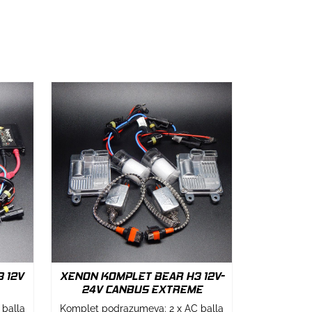
 12V
XENON KOMPLET BEAR H3 12V-
24V CANBUS EXTREME
 balla
Komplet podrazumeva: 2 x AC balla