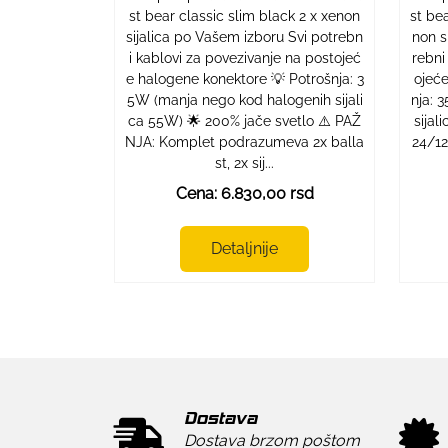
st bear classic slim black 2 x xenon
st be
sijalica po Vašem izboru Svi potrebn
non s
i kablovi za povezivanje na postojeć
rebni
e halogene konektore 💡 Potrošnja: 3
ojeće
5W (manja nego kod halogenih sijali
nja: 
ca 55W) 🌟 200% jače svetlo ⚠️ PAŽ
sijal
NJA: Komplet podrazumeva 2x balla
24/12
st, 2x sij...
Cena: 6.830,00 rsd
Detaljnije
Dostava
Dostava brzom poštom