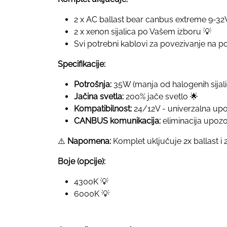
2 x AC ballast bear canbus extreme 9-32
2 x xenon sijalica po Vašem izboru 💡
Svi potrebni kablovi za povezivanje na 
Specifikacije:
Potrošnja:
35W (manja od halogenih sijali
Jačina svetla:
200% jače svetlo 🌟
Kompatibilnost:
24/12V - univerzalna upo
CANBUS komunikacija:
eliminacija upozo
⚠️
Napomena:
Komplet uključuje 2x ballast i 2x 
Boje (opcije):
4300K 💡
6000K 💡