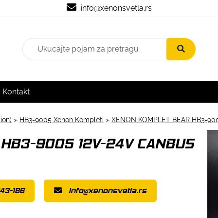
info@xenonsvetla.rs
Kontakt
ion)
»
HB3-9005 Xenon Kompleti
»
XENON KOMPLET BEAR HB3-900
HB3-9005 12V-24V CANBUS
43-186
info@xenonsvetla.rs