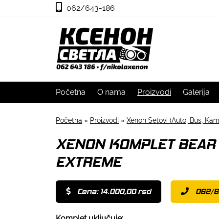
062/643-186
Početna
O nama
Proizvodi
Galerija
Početna
»
Proizvodi
»
Xenon Setovi (Auto, Bus, Kam
XENON KOMPLET BEAR 
EXTREME
Cena: 14.000,00 rsd
062/6
Komplet uključuje: