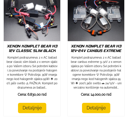
XENON KOMPLET BEAR H3
XENON KOMPLET BEAR H3
12V CLASSIC SLIM BLACK
12V-24V CANBUS EXTREME
Komplet podrazumeva: 2 x AC ballast
Komplet podrazumeva: 2 x AC ballast
bear classic slim black 2 x xenon sijalic
bear canbus extreme 9-32V 2 x xenon
a po Vašem izboru Svi potrebni kablov
sijalica po Vašem izboru Svi potrebni k
i za povezivanje na postojeće halogen
ablovi za povezivanje na postojeće hal
e konektore 💡 Potrošnja: 35W (manja
ogene konektore 💡 Potrošnja: 35W
nego kod halogenih sijalica 55W) 🌟 20
(manja nego kod halogenih sijalica 55
0% jače svetlo ⚠️ PAŽNJA: Komplet po
W) 🌟 200% jače svetlo 🚗 24/12V - uni
drazumeva 2x ballast...
verzalno korišćenje na automobil...
Cena: 6.830,00 rsd
Cena: 14.000,00 rsd
Detaljnije
Detaljnije