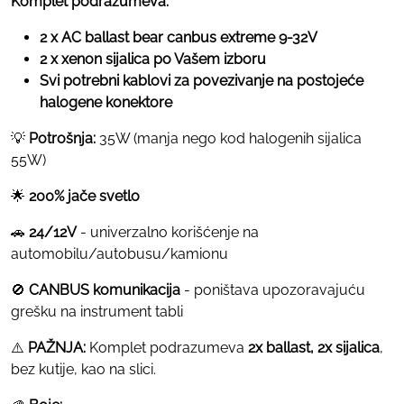
Komplet podrazumeva:
2 x AC ballast bear canbus extreme 9-32V
2 x xenon sijalica po Vašem izboru
Svi potrebni kablovi za povezivanje na postojeće
halogene konektore
💡
Potrošnja:
35W (manja nego kod halogenih sijalica
55W)
🌟
200% jače svetlo
🚗
24/12V
- univerzalno korišćenje na
automobilu/autobusu/kamionu
🚫
CANBUS komunikacija
- poništava upozoravajuću
grešku na instrument tabli
⚠️
PAŽNJA:
Komplet podrazumeva
2x ballast, 2x sijalica
,
bez kutije, kao na slici.