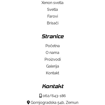
Xenon svetla
Svetla
Farovi
Brisači
Stranice
Početna
O nama
Proizvodi
Galerija
Kontakt
Kontakt
062/643-186
Gornjogradska 54b, Zemun