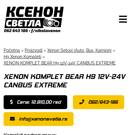
Početna
»
Proizvodi
»
Xenon Setovi (Auto, Bus, Kamion)
»
H9 Xenon Kompleti
»
XENON KOMPLET BEAR H9 12V-24V CANBUS EXTREME
XENON KOMPLET BEAR H9 12V-24V
CANBUS EXTREME
Cena: 12.810,00 rsd
062/643-186
info@xenonsvetla.rs