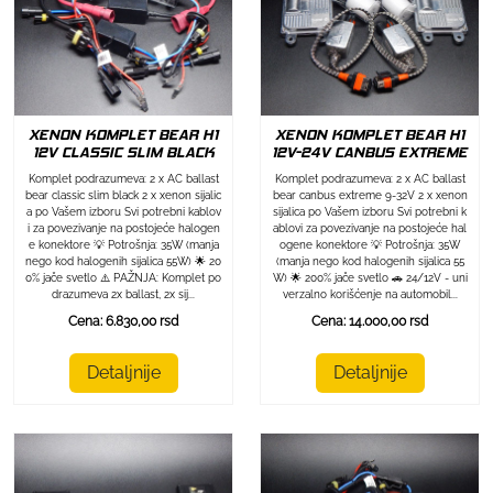
XENON KOMPLET BEAR H1
XENON KOMPLET BEAR H1
12V CLASSIC SLIM BLACK
12V-24V CANBUS EXTREME
Komplet podrazumeva: 2 x AC ballast
Komplet podrazumeva: 2 x AC ballast
bear classic slim black 2 x xenon sijalic
bear canbus extreme 9-32V 2 x xenon
a po Vašem izboru Svi potrebni kablov
sijalica po Vašem izboru Svi potrebni k
i za povezivanje na postojeće halogen
ablovi za povezivanje na postojeće hal
e konektore 💡 Potrošnja: 35W (manja
ogene konektore 💡 Potrošnja: 35W
nego kod halogenih sijalica 55W) 🌟 20
(manja nego kod halogenih sijalica 55
0% jače svetlo ⚠️ PAŽNJA: Komplet po
W) 🌟 200% jače svetlo 🚗 24/12V - uni
drazumeva 2x ballast, 2x sij...
verzalno korišćenje na automobil...
Cena: 6.830,00 rsd
Cena: 14.000,00 rsd
Detaljnije
Detaljnije