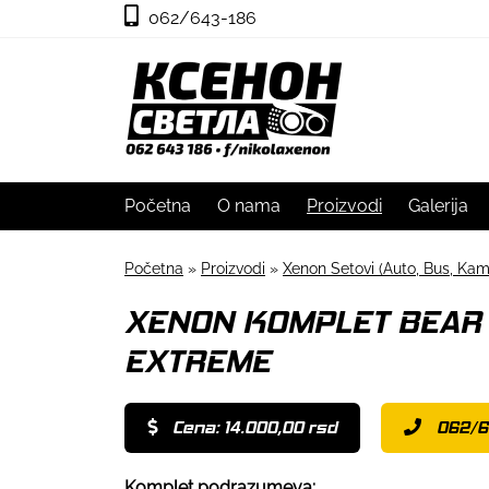
062/643-186
Početna
O nama
Proizvodi
Galerija
Početna
»
Proizvodi
»
Xenon Setovi (Auto, Bus, Kam
XENON KOMPLET BEAR 
EXTREME
Cena: 14.000,00 rsd
062/6
Komplet podrazumeva: