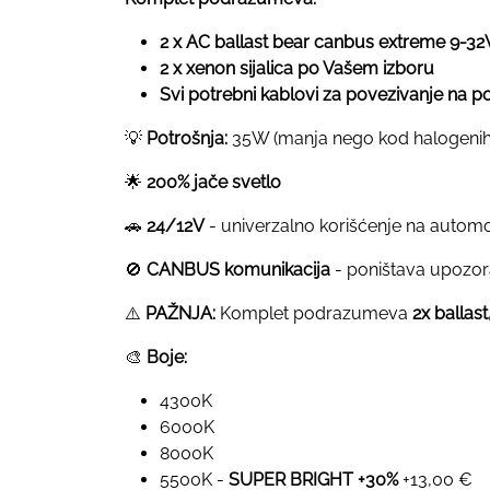
2 x AC ballast bear canbus extreme 9-32
2 x xenon sijalica po Vašem izboru
Svi potrebni kablovi za povezivanje na 
💡
Potrošnja:
35W (manja nego kod halogenih 
🌟
200% jače svetlo
🚗
24/12V
- univerzalno korišćenje na auto
🚫
CANBUS komunikacija
- poništava upozor
⚠️
PAŽNJA:
Komplet podrazumeva
2x ballast,
🎨
Boje:
4300K
6000K
8000K
5500K -
SUPER BRIGHT +30%
+13,00 €