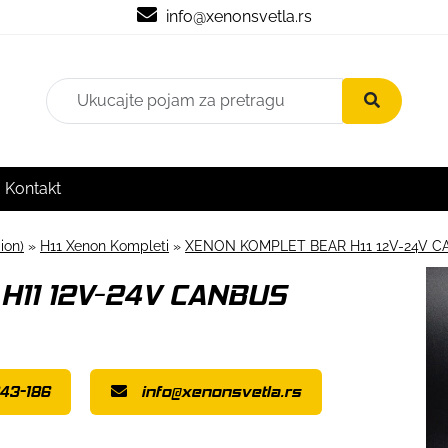
info@xenonsvetla.rs
Kontakt
ion)
»
H11 Xenon Kompleti
»
XENON KOMPLET BEAR H11 12V-24V 
H11 12V-24V CANBUS
43-186
info@xenonsvetla.rs