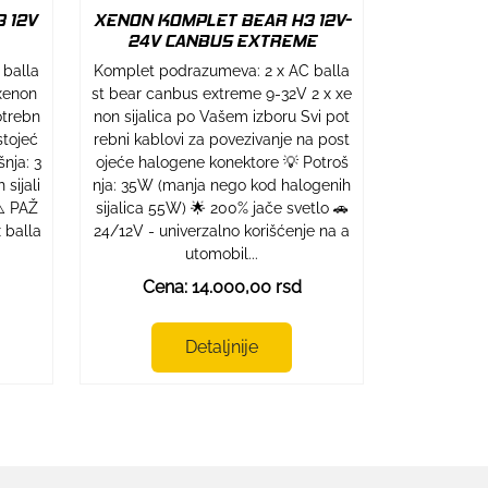
 12V
XENON KOMPLET BEAR H3 12V-
24V CANBUS EXTREME
 balla
Komplet podrazumeva: 2 x AC balla
 xenon
st bear canbus extreme 9-32V 2 x xe
otrebn
non sijalica po Vašem izboru Svi pot
stojeć
rebni kablovi za povezivanje na post
nja: 3
ojeće halogene konektore 💡 Potroš
sijali
nja: 35W (manja nego kod halogenih
⚠️ PAŽ
sijalica 55W) 🌟 200% jače svetlo 🚗
 balla
24/12V - univerzalno korišćenje na a
utomobil...
Cena: 14.000,00 rsd
Detaljnije