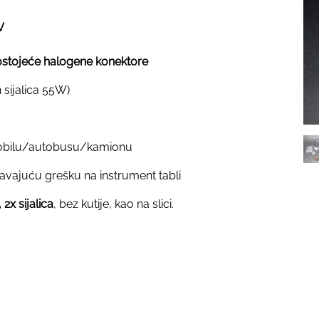
V
postojeće halogene konektore
sijalica 55W)
mobilu/autobusu/kamionu
avajuću grešku na instrument tabli
 2x sijalica
, bez kutije, kao na slici.