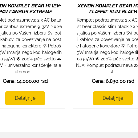
ON KOMPLET BEAR H1 12V-
XENON KOMPLET BEAR H3
24V CANBUS EXTREME
CLASSIC SLIM BLACK
et podrazumeva: 2 x AC balla
Komplet podrazumeva: 2 x AC
ar canbus extreme 9-32V 2 x xe
st bear classic slim black 2 x
ijalica po Vašem izboru Svi pot
sijalica po Vašem izboru Svi p
 kablovi za povezivanje na post
i kablovi za povezivanje na po
 halogene konektore 💡 Potroš
e halogene konektore 💡 Potroš
35W (manja nego kod halogenih
5W (manja nego kod halogenih 
ica 55W) 🌟 200% jače svetlo 🚗
ca 55W) 🌟 200% jače svetlo 
V - univerzalno korišćenje na a
NJA: Komplet podrazumeva 2x
utomobil...
st...
Cena: 14.000,00 rsd
Cena: 6.830,00 rsd
Detaljnije
Detaljnije