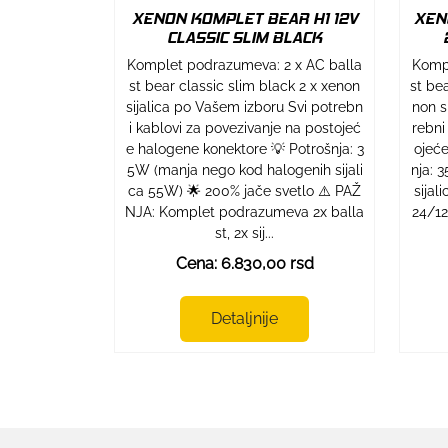
XENON KOMPLET BEAR H1 12V
XEN
CLASSIC SLIM BLACK
Komplet podrazumeva: 2 x AC balla
Kompl
st bear classic slim black 2 x xenon
st be
sijalica po Vašem izboru Svi potrebn
non s
i kablovi za povezivanje na postojeć
rebni
e halogene konektore 💡 Potrošnja: 3
ojeće
5W (manja nego kod halogenih sijali
nja: 
ca 55W) 🌟 200% jače svetlo ⚠️ PAŽ
sijal
NJA: Komplet podrazumeva 2x balla
24/12
st, 2x sij...
Cena: 6.830,00 rsd
Detaljnije