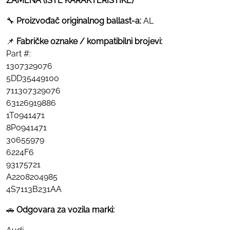
ZAMENA (ISTE KARAKTERISTIKE)
🔧
Proizvođač originalnog ballast-a:
AL
📌
Fabričke oznake / kompatibilni brojevi:
Part #:
1307329076
5DD35449100
711307329076
63126919886
1T0941471
8P0941471
30655979
6224F6
93175721
A2208204985
4S7113B231AA
🚗
Odgovara za vozila marki: