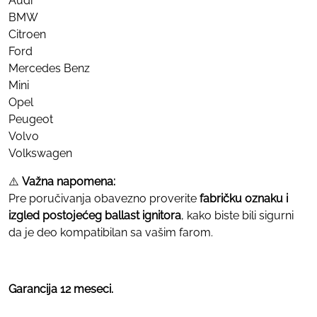
Audi
BMW
Citroen
Ford
Mercedes Benz
Mini
Opel
Peugeot
Volvo
Volkswagen
⚠️
Važna napomena:
Pre poručivanja obavezno proverite
fabričku oznaku i
izgled postojećeg ballast ignitora
, kako biste bili sigurni
da je deo kompatibilan sa vašim farom.
Garancija 12 meseci.