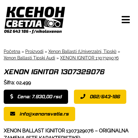
Početna
»
Proizvodi
»
Xenon Ballasti (Univerzalni, Tipski)
»
Xenon Ballasti Tipski Audi
»
XENON IGNITOR 1307329076
XENON IGNITOR 1307329076
Šifra: 02.499
Cena: 7.930,00 rsd
062/643-186
info@xenonsvetla.rs
XENON BALLAST IGNITOR 1307329076 – ORIGINALNA