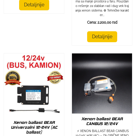
ma sa manje prostora u faru. Pouzdan
Detaljnije
o rešenje za stabilan rad i dug vek traj
anja xenon sistema. ⚙️ Tehničke karakt
er...
Cena: 2.200,00 rsd
Detaljnije
Xenon ballast BEAR
Xenon ballast BEAR
CANBUS 12/24V
Univerzalni 12-24V (AC
⚡ XENON BALLAST BEAR CANBUS
ballast)
12/24V 35W (AC) – ZA OBIČNE XENO