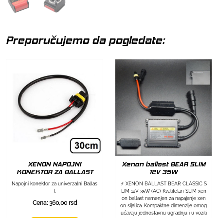
Preporučujemo da pogledate:
XENON NAPOJNI
Xenon ballast BEAR SLIM
KONEKTOR ZA BALLAST
12V 35W
Napojni konektor za univerzalni Ballas
⚡ XENON BALLAST BEAR CLASSIC S
t
LIM 12V 35W (AC) Kvalitetan SLIM xen
on ballast namenjen za napajanje xen
Cena: 360,00 rsd
on sijalica. Kompaktne dimenzije omog
ućavaju jednostavnu ugradnju i u vozili