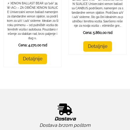
⚡ XENON BALLAST BEAR 12/24V 35
N SIJALICE Univerzalni xenon ballast
W (AC) – ZA OBIČNE XENON SIJALIC
sa CANBUS podrškom, namenjen za s
E Univerzalni xenon ballast namenjen
tandardne xenon sijalice. Podržava 12V
za standardne xenon sijalice, sa podrš
i 24V sisteme, što ga čini idealnim za p
kom za 12V i 24V sisteme. Idealan za ši
utnička i teretna vozila. Savršeno reše
roku primenu – od putničkih vozila do
nje za novija vozila – eliminiše gre...
teretnih vozila i autobusa. Pouzdano r
Cena: 5.860,00 rsd
ešenje za stabilan rad, brzo paljenje i
dug v...
Cena: 4.270,00 rsd
Detaljnije
Detaljnije
Dostava
Dostava brzom poštom