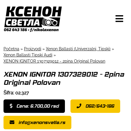
Početna
»
Proizvodi
»
Xenon Ballasti (Univerzalni, Tipski)
»
Xenon Ballasti Tipski Audi
»
XENON IGNITOR 1307329012 - 2pina Original Polovan
XENON IGNITOR 1307329012 - 2pina
Original Polovan
Šifra: 02.327
Cena: 6.700,00 rsd
062/643-186
info@xenonsvetla.rs