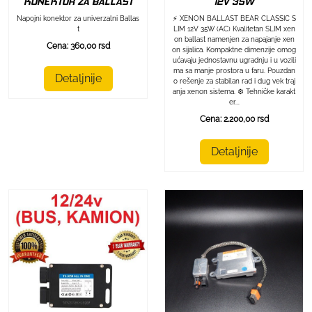
KONEKTOR ZA BALLAST
12V 35W
Napojni konektor za univerzalni Ballas
⚡ XENON BALLAST BEAR CLASSIC S
t
LIM 12V 35W (AC) Kvalitetan SLIM xen
on ballast namenjen za napajanje xen
Cena: 360,00 rsd
on sijalica. Kompaktne dimenzije omog
ućavaju jednostavnu ugradnju i u vozili
ma sa manje prostora u faru. Pouzdan
Detaljnije
o rešenje za stabilan rad i dug vek traj
anja xenon sistema. ⚙️ Tehničke karakt
er...
Cena: 2.200,00 rsd
Detaljnije