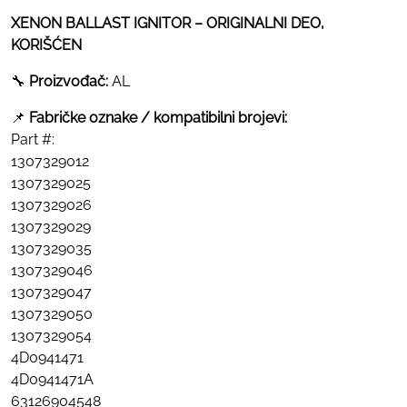
XENON BALLAST IGNITOR – ORIGINALNI DEO,
KORIŠĆEN
🔧
Proizvođač:
AL
📌
Fabričke oznake / kompatibilni brojevi:
Part #:
1307329012
1307329025
1307329026
1307329029
1307329035
1307329046
1307329047
1307329050
1307329054
4D0941471
4D0941471A
63126904548