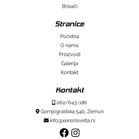
Brisači
Stranice
Početna
O nama
Proizvodi
Galerija
Kontakt
Kontakt
062/643-186
Gornjogradska 54b, Zemun
info@xenonsvetla.rs