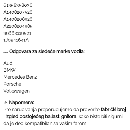
61358358036
A1408207526
A1408208926
A2208204985
99663119501
1J0941641A
🚗
Odgovara za sledeće marke vozila:
Audi
BMW
Mercedes Benz
Porsche
Volkswagen
⚠️
Napomena:
Pre naručivanja preporučujemo da proverite
fabrički broj
i izgled postojećeg ballast ignitora
, kako biste bili sigurni
da je deo kompatibilan sa vašim farom.