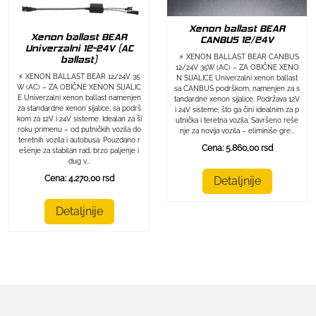
Xenon ballast BEAR
Xenon ballast BEAR
CANBUS 12/24V
Univerzalni 12-24V (AC
⚡ XENON BALLAST BEAR CANBUS
ballast)
12/24V 35W (AC) – ZA OBIČNE XENO
⚡ XENON BALLAST BEAR 12/24V 35
N SIJALICE Univerzalni xenon ballast
W (AC) – ZA OBIČNE XENON SIJALIC
sa CANBUS podrškom, namenjen za s
E Univerzalni xenon ballast namenjen
tandardne xenon sijalice. Podržava 12V
za standardne xenon sijalice, sa podrš
i 24V sisteme, što ga čini idealnim za p
kom za 12V i 24V sisteme. Idealan za ši
utnička i teretna vozila. Savršeno reše
roku primenu – od putničkih vozila do
nje za novija vozila – eliminiše gre...
teretnih vozila i autobusa. Pouzdano r
Cena: 5.860,00 rsd
ešenje za stabilan rad, brzo paljenje i
dug v...
Cena: 4.270,00 rsd
Detaljnije
Detaljnije