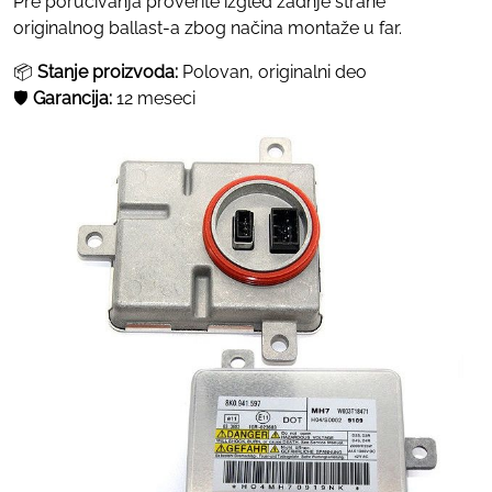
Pre poručivanja proverite izgled zadnje strane
originalnog ballast-a zbog načina montaže u far.
📦
Stanje proizvoda:
Polovan, originalni deo
🛡
Garancija:
12 meseci