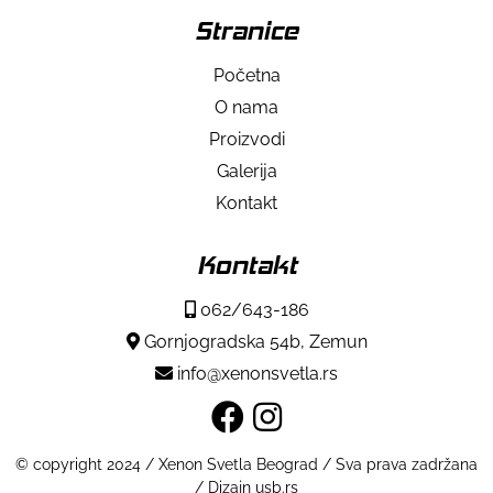
Stranice
Početna
O nama
Proizvodi
Galerija
Kontakt
Kontakt
062/643-186
Gornjogradska 54b, Zemun
info@xenonsvetla.rs
© copyright 2024 / Xenon Svetla Beograd / Sva prava zadržana
/ Dizajn usb.rs