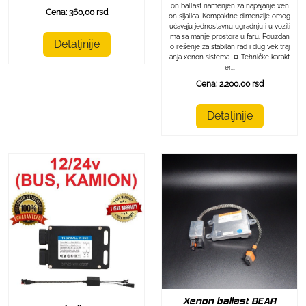
on ballast namenjen za napajanje xen
Cena: 360,00 rsd
on sijalica. Kompaktne dimenzije omog
ućavaju jednostavnu ugradnju i u vozili
ma sa manje prostora u faru. Pouzdan
Detaljnije
o rešenje za stabilan rad i dug vek traj
anja xenon sistema. ⚙️ Tehničke karakt
er...
Cena: 2.200,00 rsd
Detaljnije
Xenon ballast BEAR