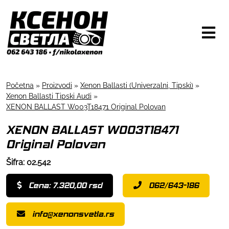
Početna
»
Proizvodi
»
Xenon Ballasti (Univerzalni, Tipski)
»
Xenon Ballasti Tipski Audi
»
XENON BALLAST W003T18471 Original Polovan
XENON BALLAST W003T18471
Original Polovan
Šifra: 02.542
Cena: 7.320,00 rsd
062/643-186
info@xenonsvetla.rs