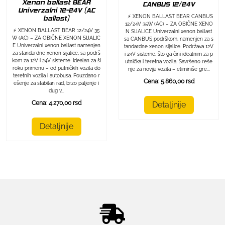
Xenon ballast BEAR
CANBUS 12/24V
Univerzalni 12-24V (AC
⚡ XENON BALLAST BEAR CANBUS
ballast)
12/24V 35W (AC) – ZA OBIČNE XENO
⚡ XENON BALLAST BEAR 12/24V 35
N SIJALICE Univerzalni xenon ballast
W (AC) – ZA OBIČNE XENON SIJALIC
sa CANBUS podrškom, namenjen za s
E Univerzalni xenon ballast namenjen
tandardne xenon sijalice. Podržava 12V
za standardne xenon sijalice, sa podrš
i 24V sisteme, što ga čini idealnim za p
kom za 12V i 24V sisteme. Idealan za ši
utnička i teretna vozila. Savršeno reše
roku primenu – od putničkih vozila do
nje za novija vozila – eliminiše gre...
teretnih vozila i autobusa. Pouzdano r
Cena: 5.860,00 rsd
ešenje za stabilan rad, brzo paljenje i
dug v...
Cena: 4.270,00 rsd
Detaljnije
Detaljnije