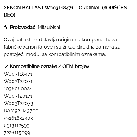
XENON BALLAST W003T18471 – ORIGINAL (KORIŠĆEN
DEO)
🔧
Proizvođač:
Mitsubishi
Ovaj ballast predstavlja originalnu komponentu za
fabričke xenon farove i služi kao direktna zamena za
postojeći modul sa kompatibilnim oznakama.
📌
Kompatibilne oznake / OEM brojevi:
W003T18471
W003T22071
1036060024
W003T20171
W003T22073
BAM92-143700
99161832303
6913112599
7226115099