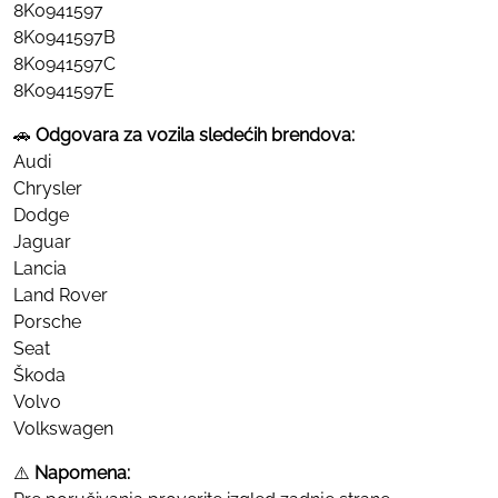
8K0941597
8K0941597B
8K0941597C
8K0941597E
🚗
Odgovara za vozila sledećih brendova:
Audi
Chrysler
Dodge
Jaguar
Lancia
Land Rover
Porsche
Seat
Škoda
Volvo
Volkswagen
⚠️
Napomena: