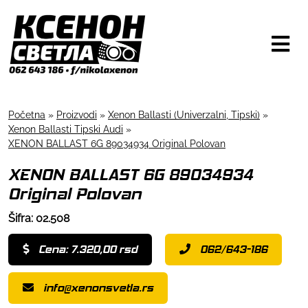
Početna
»
Proizvodi
»
Xenon Ballasti (Univerzalni, Tipski)
»
Xenon Ballasti Tipski Audi
»
XENON BALLAST 6G 89034934 Original Polovan
XENON BALLAST 6G 89034934
Original Polovan
Šifra: 02.508
Cena: 7.320,00 rsd
062/643-186
info@xenonsvetla.rs