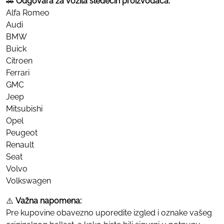
🚗
Odgovara za vozila sledećih proizvođača:
Alfa Romeo
Audi
BMW
Buick
Citroen
Ferrari
GMC
Jeep
Mitsubishi
Opel
Peugeot
Renault
Seat
Volvo
Volkswagen
⚠️
Važna napomena:
Pre kupovine obavezno uporedite izgled i oznake vašeg