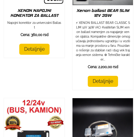
XENON NAPOJNI
Xenon ballast BEAR SLIM
KONEKTOR ZA BALLAST
12V 35W
Napojni konektor za univerzalni Ballas
⚡ XENON BALLAST BEAR CLASSIC S
t
LIM 12V 35W (AC) Kvalitetan SLIM xen
on ballast namenjen za napajanje xen
Cena: 360,00 rsd
on sijalica. Kompaktne dimenzije omog
ućavaju jednostavnu ugradnju i u vozili
ma sa manje prostora u faru. Pouzdan
Detaljnije
o rešenje za stabilan rad i dug vek traj
anja xenon sistema. ⚙️ Tehničke karakt
er...
Cena: 2.200,00 rsd
Detaljnije