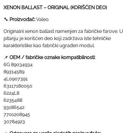
XENON BALLAST – ORIGINAL (KORIŠĆEN DEO)
🔧
Proizvođač:
Valeo
Originalni xenon ballast namenjen za fabričke farove. U
pitanju je korišćen deo koji zadržava iste tehničke
karakteristike kao fabrički ugrađen modul.
📌
OEM / fabričke oznake kompatibilnosti:
6G 89034934
89314589
4L0907391
63117180050
6224L8
6235488
93186542
7701208945
30784923