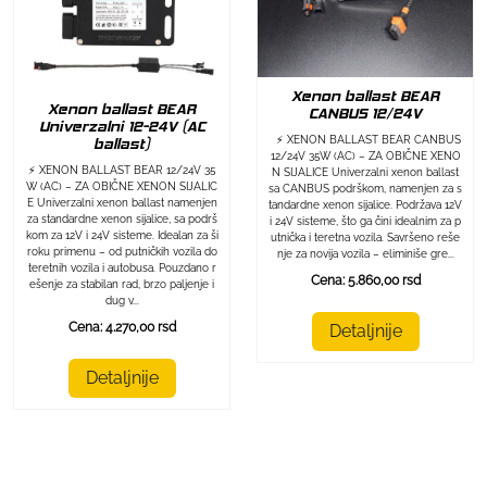
Xenon ballast BEAR
Xenon ballast BEAR
CANBUS 12/24V
Univerzalni 12-24V (AC
⚡ XENON BALLAST BEAR CANBUS
ballast)
12/24V 35W (AC) – ZA OBIČNE XENO
⚡ XENON BALLAST BEAR 12/24V 35
N SIJALICE Univerzalni xenon ballast
W (AC) – ZA OBIČNE XENON SIJALIC
sa CANBUS podrškom, namenjen za s
E Univerzalni xenon ballast namenjen
tandardne xenon sijalice. Podržava 12V
za standardne xenon sijalice, sa podrš
i 24V sisteme, što ga čini idealnim za p
kom za 12V i 24V sisteme. Idealan za ši
utnička i teretna vozila. Savršeno reše
roku primenu – od putničkih vozila do
nje za novija vozila – eliminiše gre...
teretnih vozila i autobusa. Pouzdano r
Cena: 5.860,00 rsd
ešenje za stabilan rad, brzo paljenje i
dug v...
Cena: 4.270,00 rsd
Detaljnije
Detaljnije