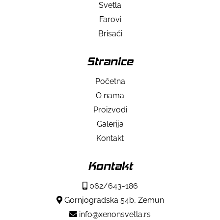
Svetla
Farovi
Brisači
Stranice
Početna
O nama
Proizvodi
Galerija
Kontakt
Kontakt
062/643-186
Gornjogradska 54b, Zemun
info@xenonsvetla.rs