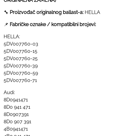
ORIGINALNA ZAMENA)
🔧
Proizvođač originalnog ballast-a:
HELLA
📌
Fabričke oznake / kompatibilni brojevi:
HELLA:
5DV007760-03
5DV007760-15
5DV007760-25
5DV007760-39
5DV007760-59
5DV007760-71
Audi:
8D0941471
8D0 941 471
8D0907391
8D0 907 391
4B0941471