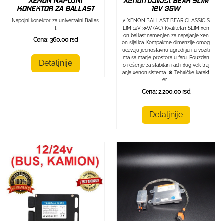
XENON NAPOJNI
Xenon ballast BEAR SLIM
KONEKTOR ZA BALLAST
12V 35W
Napojni konektor za univerzalni Ballas
⚡ XENON BALLAST BEAR CLASSIC S
t
LIM 12V 35W (AC) Kvalitetan SLIM xen
on ballast namenjen za napajanje xen
Cena: 360,00 rsd
on sijalica. Kompaktne dimenzije omog
ućavaju jednostavnu ugradnju i u vozili
ma sa manje prostora u faru. Pouzdan
Detaljnije
o rešenje za stabilan rad i dug vek traj
anja xenon sistema. ⚙️ Tehničke karakt
er...
Cena: 2.200,00 rsd
Detaljnije