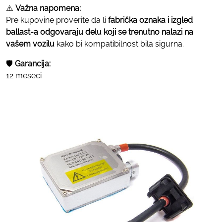
⚠️
Važna napomena:
Pre kupovine proverite da li
fabrička oznaka i izgled
ballast-a odgovaraju delu koji se trenutno nalazi na
vašem vozilu
kako bi kompatibilnost bila sigurna.
🛡
Garancija:
12 meseci