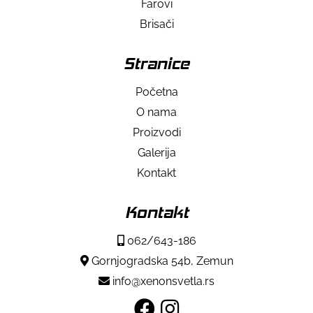
Farovi
Brisači
Stranice
Početna
O nama
Proizvodi
Galerija
Kontakt
Kontakt
062/643-186
Gornjogradska 54b, Zemun
info@xenonsvetla.rs