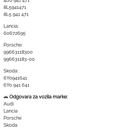
4B0 941 471
8L5941471
8L5 941 471
Lancia:
60672695
Porsche:
99663118300
996631183-00
Skoda:
6Y0941641
6Y0 941 641
🚗
Odgovara za vozila marke:
Audi
Lancia
Porsche
Skoda