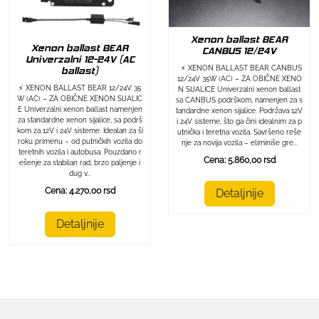
Xenon ballast BEAR
Xenon ballast BEAR
CANBUS 12/24V
Univerzalni 12-24V (AC
⚡ XENON BALLAST BEAR CANBUS
ballast)
12/24V 35W (AC) – ZA OBIČNE XENO
⚡ XENON BALLAST BEAR 12/24V 35
N SIJALICE Univerzalni xenon ballast
W (AC) – ZA OBIČNE XENON SIJALIC
sa CANBUS podrškom, namenjen za s
E Univerzalni xenon ballast namenjen
tandardne xenon sijalice. Podržava 12V
za standardne xenon sijalice, sa podrš
i 24V sisteme, što ga čini idealnim za p
kom za 12V i 24V sisteme. Idealan za ši
utnička i teretna vozila. Savršeno reše
roku primenu – od putničkih vozila do
nje za novija vozila – eliminiše gre...
teretnih vozila i autobusa. Pouzdano r
Cena: 5.860,00 rsd
ešenje za stabilan rad, brzo paljenje i
dug v...
Cena: 4.270,00 rsd
Detaljnije
Detaljnije