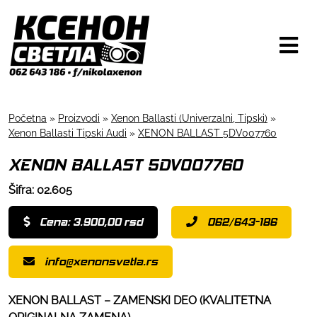
Početna
»
Proizvodi
»
Xenon Ballasti (Univerzalni, Tipski)
»
Xenon Ballasti Tipski Audi
»
XENON BALLAST 5DV007760
XENON BALLAST 5DV007760
Šifra: 02.605
Cena: 3.900,00 rsd
062/643-186
info@xenonsvetla.rs
XENON BALLAST – ZAMENSKI DEO (KVALITETNA