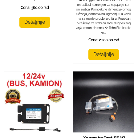
t
LIM 12V 35W (AC) Kvalitetan SLIM xen
on ballast namenjen za napajanje xen
Cena: 360,00 rsd
on sijalica. Kompaktne dimenzije omog
ućavaju jednostavnu ugradnju i u vozili
ma sa manje prostora u faru. Pouzdan
Detaljnije
o rešenje za stabilan rad i dug vek traj
anja xenon sistema. ⚙️ Tehničke karakt
er...
Cena: 2.200,00 rsd
Detaljnije
Xenon ballast BEAR