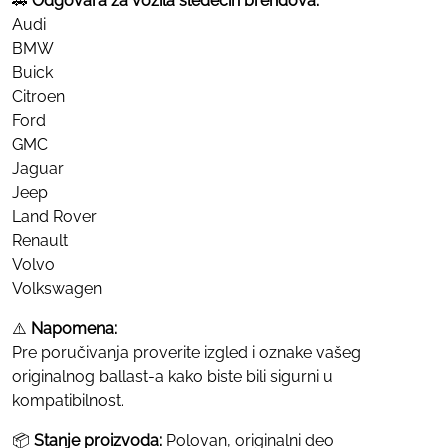
🚗
Odgovara za vozila sledećih brendova:
Audi
BMW
Buick
Citroen
Ford
GMC
Jaguar
Jeep
Land Rover
Renault
Volvo
Volkswagen
⚠️
Napomena:
Pre poručivanja proverite izgled i oznake vašeg
originalnog ballast-a kako biste bili sigurni u
kompatibilnost.
📦
Stanje proizvoda:
Polovan, originalni deo