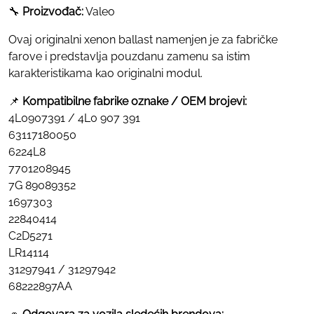
🔧
Proizvođač:
Valeo
Ovaj originalni xenon ballast namenjen je za fabričke
farove i predstavlja pouzdanu zamenu sa istim
karakteristikama kao originalni modul.
📌
Kompatibilne fabrike oznake / OEM brojevi:
4L0907391 / 4L0 907 391
63117180050
6224L8
7701208945
7G 89089352
1697303
22840414
C2D5271
LR14114
31297941 / 31297942
68222897AA