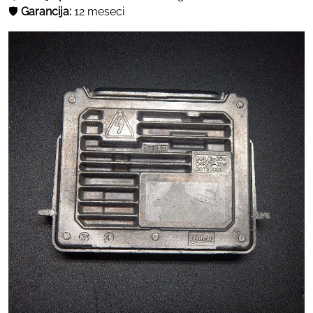
🛡
Garancija:
12 meseci