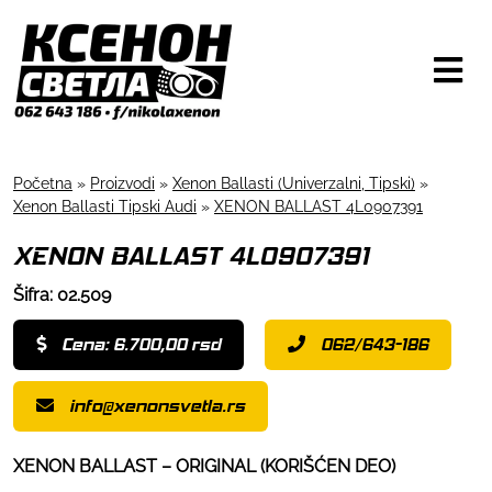
Početna
»
Proizvodi
»
Xenon Ballasti (Univerzalni, Tipski)
»
Xenon Ballasti Tipski Audi
»
XENON BALLAST 4L0907391
XENON BALLAST 4L0907391
Šifra: 02.509
Cena: 6.700,00 rsd
062/643-186
info@xenonsvetla.rs
XENON BALLAST – ORIGINAL (KORIŠĆEN DEO)