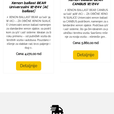
Xenon ballast BEAR
CANBUS 12/24V
Univerzalni 12-24V (AC
⚡ XENON BALLAST BEAR CANBUS
ballast)
12/24V 35W (AC) – ZA OBIČNE XENO
⚡ XENON BALLAST BEAR 12/24V 35
N SIJALICE Univerzalni xenon ballast
W (AC) – ZA OBIČNE XENON SIJALIC
sa CANBUS podrškom, namenjen za s
E Univerzalni xenon ballast namenjen
tandardne xenon sijalice. Podržava 12V
za standardne xenon sijalice, sa podrš
i 24V sisteme, što ga čini idealnim za p
kom za 12V i 24V sisteme. Idealan za ši
utnička i teretna vozila. Savršeno reše
roku primenu – od putničkih vozila do
nje za novija vozila – eliminiše gre...
teretnih vozila i autobusa. Pouzdano r
Cena: 5.860,00 rsd
ešenje za stabilan rad, brzo paljenje i
dug v...
Cena: 4.270,00 rsd
Detaljnije
Detaljnije