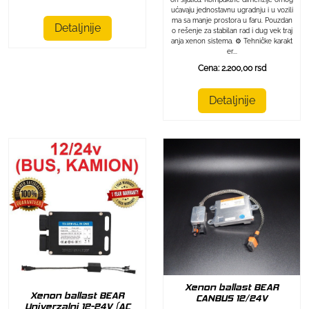
ućavaju jednostavnu ugradnju i u vozili
ma sa manje prostora u faru. Pouzdan
Detaljnije
o rešenje za stabilan rad i dug vek traj
anja xenon sistema. ⚙️ Tehničke karakt
er...
Cena: 2.200,00 rsd
Detaljnije
Xenon ballast BEAR
Xenon ballast BEAR
CANBUS 12/24V
Univerzalni 12-24V (AC