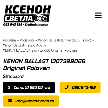
Početna
»
Proizvodi
»
Xenon Ballasti (Univerzalni, Tipski)
»
Xenon Ballasti Tipski Audi
»
XENON BALLAST 1307329066 Original Polovan
XENON BALLAST 1307329066
Original Polovan
Šifra: 02.297
Cena: 10.980,00 rsd
062/643-186
info@xenonsvetla.rs