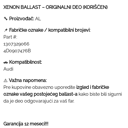
XENON BALLAST – ORIGINALNI DEO (KORIŠĆEN)
🔧
Proizvođač:
AL
📌
Fabričke oznake / kompatibilni brojevi:
Part #:
1307329066
4D0907476B
🚗
Kompatibilnost:
Audi
⚠️
Važna napomena:
Pre kupovine obavezno uporedite
izgled i fabričke
oznake vašeg postojećeg ballast-a
kako biste bili sigurni
da je deo odgovarajući za vaš far.
Garancija 12 meseci!!!