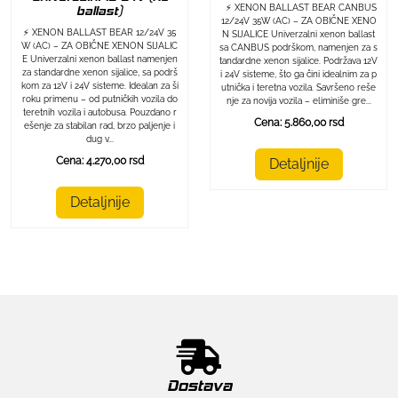
⚡ XENON BALLAST BEAR CANBUS
ballast)
12/24V 35W (AC) – ZA OBIČNE XENO
⚡ XENON BALLAST BEAR 12/24V 35
N SIJALICE Univerzalni xenon ballast
W (AC) – ZA OBIČNE XENON SIJALIC
sa CANBUS podrškom, namenjen za s
E Univerzalni xenon ballast namenjen
tandardne xenon sijalice. Podržava 12V
za standardne xenon sijalice, sa podrš
i 24V sisteme, što ga čini idealnim za p
kom za 12V i 24V sisteme. Idealan za ši
utnička i teretna vozila. Savršeno reše
roku primenu – od putničkih vozila do
nje za novija vozila – eliminiše gre...
teretnih vozila i autobusa. Pouzdano r
Cena: 5.860,00 rsd
ešenje za stabilan rad, brzo paljenje i
dug v...
Cena: 4.270,00 rsd
Detaljnije
Detaljnije
Dostava