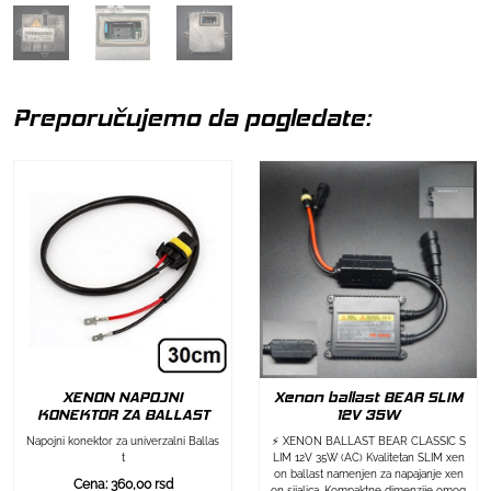
Preporučujemo da pogledate:
XENON NAPOJNI
Xenon ballast BEAR SLIM
KONEKTOR ZA BALLAST
12V 35W
Napojni konektor za univerzalni Ballas
⚡ XENON BALLAST BEAR CLASSIC S
t
LIM 12V 35W (AC) Kvalitetan SLIM xen
on ballast namenjen za napajanje xen
Cena: 360,00 rsd
on sijalica. Kompaktne dimenzije omog