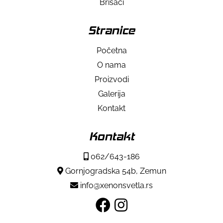
Brisači
Stranice
Početna
O nama
Proizvodi
Galerija
Kontakt
Kontakt
062/643-186
Gornjogradska 54b, Zemun
info@xenonsvetla.rs