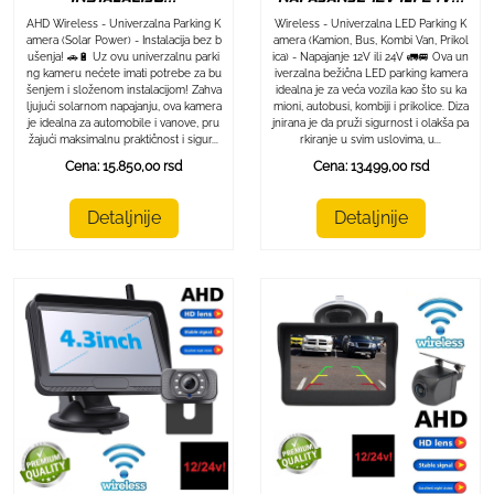
AHD Wireless - Univerzalna Parking K
Wireless - Univerzalna LED Parking K
amera (Solar Power) - Instalacija bez b
amera (Kamion, Bus, Kombi Van, Prikol
ušenja! 🚗🔋 Uz ovu univerzalnu parki
ica) - Napajanje 12V ili 24V 🚛🚐 Ova un
ng kameru nećete imati potrebe za bu
iverzalna bežična LED parking kamera
šenjem i složenom instalacijom! Zahva
idealna je za veća vozila kao što su ka
ljujući solarnom napajanju, ova kamera
mioni, autobusi, kombiji i prikolice. Diza
je idealna za automobile i vanove, pru
jnirana je da pruži sigurnost i olakša pa
žajući maksimalnu praktičnost i sigur...
rkiranje u svim uslovima, u...
Cena: 15.850,00 rsd
Cena: 13.499,00 rsd
Detaljnije
Detaljnije