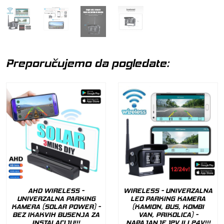
Preporučujemo da pogledate:
AHD WIRELESS -
WIRELESS - UNIVERZALNA
UNIVERZALNA PARKING
LED PARKING KAMERA
KAMERA (SOLAR POWER) -
(KAMION, BUS, KOMBI
BEZ IKAKVIH BUSENJA ZA
VAN, PRIKOLICA) -
INSTALACIJU!!!
NAPAJANJE 12V ILI 24V!!!