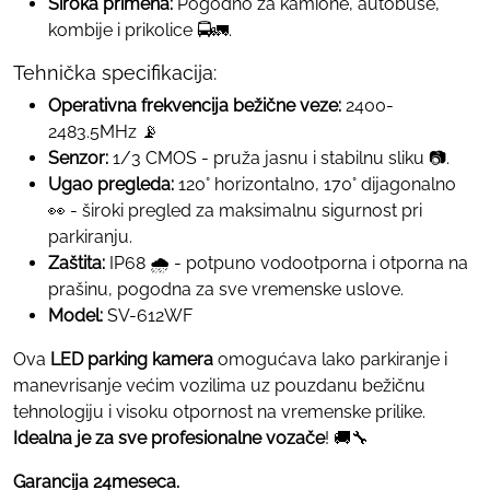
Široka primena:
Pogodno za kamione, autobuse,
kombije i prikolice 🚍🚛.
Tehnička specifikacija:
Operativna frekvencija bežične veze:
2400-
2483.5MHz 📡
Senzor:
1/3 CMOS - pruža jasnu i stabilnu sliku 📷.
Ugao pregleda:
120° horizontalno, 170° dijagonalno
👀 - široki pregled za maksimalnu sigurnost pri
parkiranju.
Zaštita:
IP68 🌧️ - potpuno vodootporna i otporna na
prašinu, pogodna za sve vremenske uslove.
Model:
SV-612WF
Ova
LED parking kamera
omogućava lako parkiranje i
manevrisanje većim vozilima uz pouzdanu bežičnu
tehnologiju i visoku otpornost na vremenske prilike.
Idealna je za sve profesionalne vozače
! 🚚🔧
Garancija 24meseca.