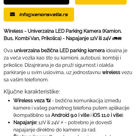
info@xenonsvetla.rs
Wireless - Univerzalna LED Parking Kamera (Kamion,
Bus, Kombi Van, Prikolica) - Napajanje 12V ili 24V
🚛🚐
Ova
univerzalna bežična LED parking kamera
idealna je
za veća vozila kao što su kamioni, autobusi, kombiji i
prikolice. Dizajnirana je da pruži sigurnost i olakša
parkiranje u svim uslovima, uz jednostavnu
wireless
vezu
sa vašim telefonom.
Ključne karakteristike:
Wireless veza
📶 - bežična komunikacija između
kamere i vašeg pametnog telefona putem aplikacije
(kompatibilno sa
Android 9.0 i više
i
iOS 11.0 i više
).
Napajanje:
12V ili 24V ⚡ - potrebno je dovesti
napajanje direktno do kamere za rad.