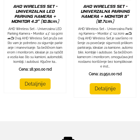
AHD WIRELESS SET -
AHD WIRELESS SET -
UNIVERZALNA LED
UNIVERZALNA PARKING
PARKING KAMERA +
KAMERA + MONITOR 5"
MONITOR 4.3" (10.9cm.)
(12.7cm.)
AHD Wireless Set - Univerzalna LED
AHD Wireless Set - Univerzalna Parki
Parking Kamera + Monitor 4.3" (10.9cm)
ng Kamera + Monitor 5" (12.7cm) 🚗📺
🚗📺 Ovaj AHD Wireless Set pruža sve
Ovaj AHD Wireless Set je savršeno re
što vam je potrebno za sigurnije parkir
šenje za povećanje sigurnosti prilikom
anje i manevrisanje. Sa bežičnom kam
parkiranja, idealan za kamione, automo
erom i monitorom, idealan je za različit
bile, kombije i autobuse. Sa bežičnom
a vozila kao što su kamioni, automobili,
kamerom i monitorom, omogućava jed
kombiji, i autobusi. Ključne ka...
nostavno korišćenje bez komplikovan
e inst...
Cena: 18.300,00 rsd
Cena: 21.950,00 rsd
Detaljnije
Detaljnije