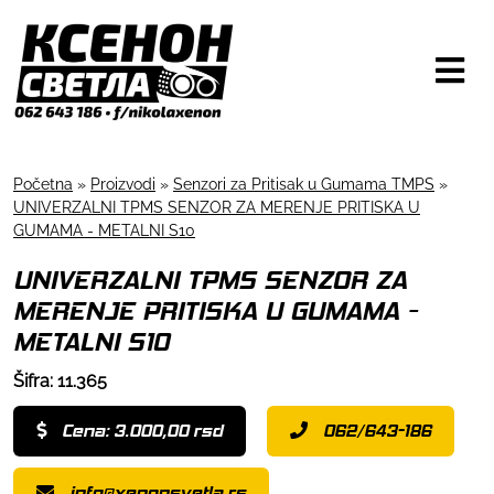
Početna
»
Proizvodi
»
Senzori za Pritisak u Gumama TMPS
»
UNIVERZALNI TPMS SENZOR ZA MERENJE PRITISKA U
GUMAMA - METALNI S10
UNIVERZALNI TPMS SENZOR ZA
MERENJE PRITISKA U GUMAMA -
METALNI S10
Šifra: 11.365
Cena: 3.000,00 rsd
062/643-186
info@xenonsvetla.rs