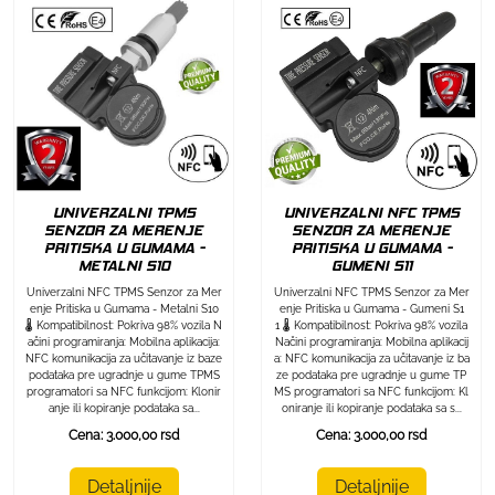
UNIVERZALNI TPMS
UNIVERZALNI NFC TPMS
SENZOR ZA MERENJE
SENZOR ZA MERENJE
PRITISKA U GUMAMA -
PRITISKA U GUMAMA -
METALNI S10
GUMENI S11
Univerzalni NFC TPMS Senzor za Mer
Univerzalni NFC TPMS Senzor za Mer
enje Pritiska u Gumama - Metalni S10
enje Pritiska u Gumama - Gumeni S1
🌡️ Kompatibilnost: Pokriva 98% vozila N
1 🌡️ Kompatibilnost: Pokriva 98% vozila
ačini programiranja: Mobilna aplikacija:
Načini programiranja: Mobilna aplikacij
NFC komunikacija za učitavanje iz baze
a: NFC komunikacija za učitavanje iz ba
podataka pre ugradnje u gume TPMS
ze podataka pre ugradnje u gume TP
programatori sa NFC funkcijom: Klonir
MS programatori sa NFC funkcijom: Kl
anje ili kopiranje podataka sa...
oniranje ili kopiranje podataka sa s...
Cena: 3.000,00 rsd
Cena: 3.000,00 rsd
Detaljnije
Detaljnije