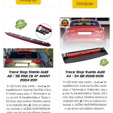
Detaljnije
Trece Stop SVetlo AUDI
Trece Stop Svetlo AUDI
A6 / S6 RS6 C6 4F AVANT
A4 - S4 B8 2008-2015
2004-2011
💡 LED treće stop svetlo – Audi 🚗 Ko
mpatibilnost:✔ Audi A4/S4 (B8) (2008-
💡 LED treće stop svetlo – Audi 🚗 Ko
2015) 📏 Dimenzije:✔ Vidljivi deo: 284 x
mpatibilnost:✔ Audi A6/S6/RS6 (C6/4
15 mm 🔧 Karakteristike:✔ Tipsko LED t
F) Avant (2004-2011) 📏 Dimenzije:✔ 47
reće stop svetlo✔ Direktna zamena za
0 x 25 mm 🔧 Karakteristike:✔ Tipsko L
originalni deo 💰 Cena se odnosi na 1
ED treće stop svetlo✔ Direktna zamen
komad ⚠ VAŽNA NAPOMENA:Molim
a za originalni deo 💰 Cena se odnosi
o vas da pre porudžbine obavezn...
na 1 komad ⚠ VAŽNA NAPOMENA:M
olimo vas da pre porudžbine obavezn