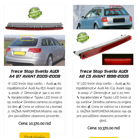
Trece Stop Svetlo AUDI
Trece Stop Svetlo AUDI
A4 B7 AVANT 2005-2008
A6 C5 AVANT 1998-2005
💡 LED treće stop svetlo – Audi 🚗 Ko
💡 LED treće stop svetlo – Audi 🚗 Ko
mpatibilnost:✔ Audi A4 (B7) Avant (200
mpatibilnost:✔ Audi A6 (C5) Avant (199
5-2008) 📏 Dimenzije:✔ 340 x 20 mm
8-2005) 📏 Dimenzije:✔ 347 x 20 mm
🔧 Karakteristike:✔ Tipsko LED treće st
🔧 Karakteristike:✔ Tipsko LED treće st
op svetlo✔ Direktna zamena za origina
op svetlo✔ Direktna zamena za origina
lni deo 💰 Cena se odnosi na 1 komad
lni deo 💰 Cena se odnosi na 1 komad
⚠ VAŽNA NAPOMENA:Molimo vas da
⚠ VAŽNA NAPOMENA:Molimo vas da
pre porudžbine obavezno proverite...
pre porudžbine obavezno proverite iz
gled...
Cena: 10.370,00 rsd
Cena: 10.370,00 rsd
Detaljnije