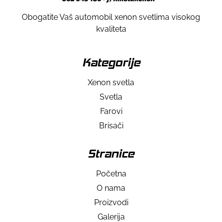
Obogatite Vaš automobil xenon svetlima visokog
kvaliteta
Kategorije
Xenon svetla
Svetla
Farovi
Brisači
Stranice
Početna
O nama
Proizvodi
Galerija