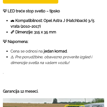
💡 LED treće stop svetlo – tipsko
🚗 Kompatibilnost:
Opel Astra J (Hatchback) 3/5
vrata (2010-2017)
📏 Dimenzije:
315 x 35 mm
💡 Napomena:
Cena se odnosi na
jedan komad
.
⚠️
Pre porudžbine, obavezno proverite izgled i
dimenzije svetla na vašem vozilu!
.
Garancija 12 meseci.