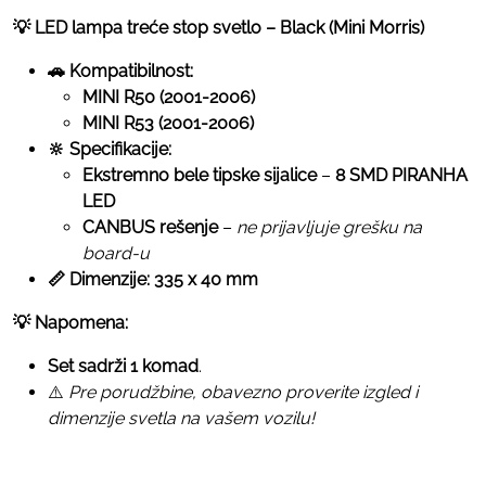
💡 LED lampa treće stop svetlo – Black (Mini Morris)
🚗 Kompatibilnost:
MINI R50 (2001-2006)
MINI R53 (2001-2006)
🔆 Specifikacije:
Ekstremno bele tipske sijalice
–
8 SMD PIRANHA
LED
CANBUS rešenje
–
ne prijavljuje grešku na
board-u
📏 Dimenzije:
335 x 40 mm
💡 Napomena:
Set sadrži 1 komad
.
⚠️
Pre porudžbine, obavezno proverite izgled i
dimenzije svetla na vašem vozilu!