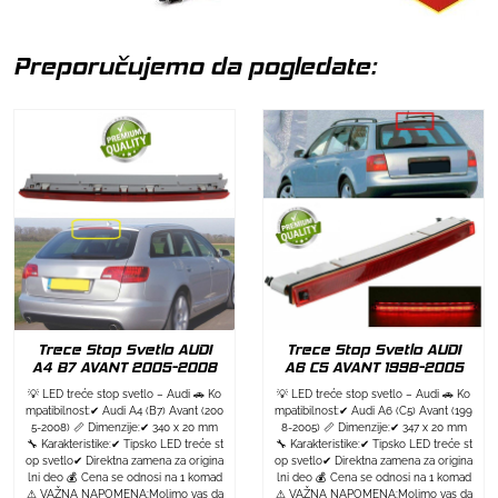
Preporučujemo da pogledate:
Trece Stop Svetlo AUDI
Trece Stop Svetlo AUDI
A4 B7 AVANT 2005-2008
A6 C5 AVANT 1998-2005
💡 LED treće stop svetlo – Audi 🚗 Ko
💡 LED treće stop svetlo – Audi 🚗 Ko
mpatibilnost:✔ Audi A4 (B7) Avant (200
mpatibilnost:✔ Audi A6 (C5) Avant (199
5-2008) 📏 Dimenzije:✔ 340 x 20 mm
8-2005) 📏 Dimenzije:✔ 347 x 20 mm
🔧 Karakteristike:✔ Tipsko LED treće st
🔧 Karakteristike:✔ Tipsko LED treće st
op svetlo✔ Direktna zamena za origina
op svetlo✔ Direktna zamena za origina
lni deo 💰 Cena se odnosi na 1 komad
lni deo 💰 Cena se odnosi na 1 komad
⚠ VAŽNA NAPOMENA:Molimo vas da
⚠ VAŽNA NAPOMENA:Molimo vas da