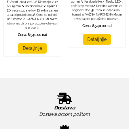
15 mm 🔧 Karakteristike:✔ Tipsko LED t
F) Avant (2004-2011) 📏 Dimenzije:✔ 47
reće stop svetlo✔ Direktna zamena za
0 x 25 mm 🔧 Karakteristike:✔ Tipsko L
originalni deo 💰 Cena se odnosi na 1
ED treće stop svetlo✔ Direktna zamen
komad ⚠ VAŽNA NAPOMENA:Molim
a za originalni deo 💰 Cena se odnosi
o vas da pre porudžbine obavezn...
na 1 komad ⚠ VAŽNA NAPOMENA:M
olimo vas da pre porudžbine obavezn
Cena: 8.540,00 rsd
o proveri...
Cena: 8.540,00 rsd
Detaljnije
Detaljnije
Dostava
Dostava brzom poštom