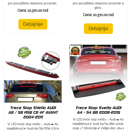
pre porudžbine obavezno proverite...
pre porudžbine obavezno proverite iz
gled...
Cena: 10.370,00 rsd
Cena: 10.370,00 rsd
Detaljnije
Detaljnije
Trece Stop SVetlo AUDI
Trece Stop Svetlo AUDI
A6 / S6 RS6 C6 4F AVANT
A4 - S4 B8 2008-2015
2004-2011
💡 LED treće stop svetlo – Audi 🚗 Ko
mpatibilnost:✔ Audi A4/S4 (B8) (2008-
💡 LED treće stop svetlo – Audi 🚗 Ko
2015) 📏 Dimenzije:✔ Vidljivi deo: 284 x
mpatibilnost:✔ Audi A6/S6/RS6 (C6/4