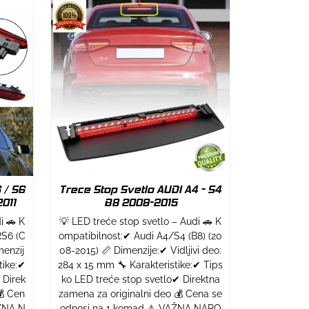
 / S6
Trece Stop Svetlo AUDI A4 - S4
011
B8 2008-2015
i 🚗 K
💡 LED treće stop svetlo – Audi 🚗 K
RS6 (C
ompatibilnost:✔ Audi A4/S4 (B8) (20
menzij
08-2015) 📏 Dimenzije:✔ Vidljivi deo:
tike:✔
284 x 15 mm 🔧 Karakteristike:✔ Tips
 Direk
ko LED treće stop svetlo✔ Direktna
💰 Cen
zamena za originalni deo 💰 Cena se
ŽNA N
odnosi na 1 komad ⚠ VAŽNA NAPO