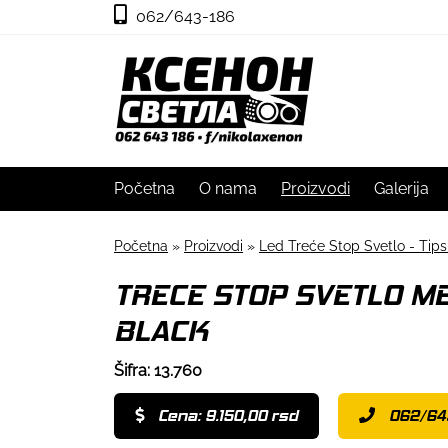
062/643-186
Početna
O nama
Proizvodi
Galerija
Početna
»
Proizvodi
»
Led Treće Stop Svetlo - Tip
TRECE STOP SVETLO M
BLACK
Šifra: 13.760
Cena: 9.150,00 rsd
062/64