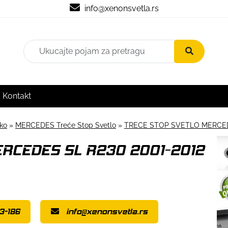
info@xenonsvetla.rs
Kontakt
sko
»
MERCEDES Treće Stop Svetlo
»
TRECE STOP SVETLO MERCEDE
ERCEDES SL R230 2001-2012
3-186
info@xenonsvetla.rs