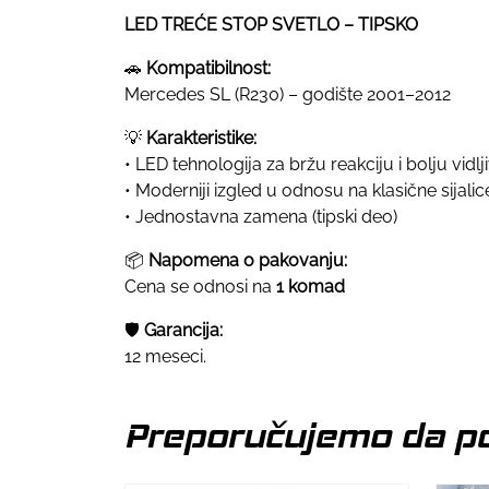
LED TREĆE STOP SVETLO – TIPSKO
🚗
Kompatibilnost:
Mercedes SL (R230) – godište 2001–2012
💡
Karakteristike:
• LED tehnologija za bržu reakciju i bolju vidlj
• Moderniji izgled u odnosu na klasične sijalic
• Jednostavna zamena (tipski deo)
📦
Napomena o pakovanju:
Cena se odnosi na
1 komad
🛡
Garancija:
12 meseci.
Preporučujemo da po