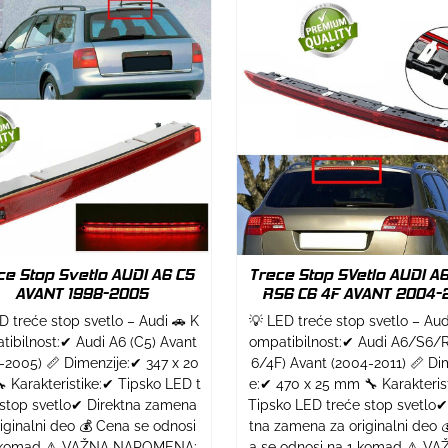
ce Stop Svetlo AUDI A6 C5
Trece Stop SVetlo AUDI A6
AVANT 1998-2005
RS6 C6 4F AVANT 2004-2
D treće stop svetlo – Audi 🚗 K
💡 LED treće stop svetlo – Aud
tibilnost:✔ Audi A6 (C5) Avant
ompatibilnost:✔ Audi A6/S6/
-2005) 📏 Dimenzije:✔ 347 x 20
6/4F) Avant (2004-2011) 📏 Di
 Karakteristike:✔ Tipsko LED t
e:✔ 470 x 25 mm 🔧 Karakteris
 stop svetlo✔ Direktna zamena
Tipsko LED treće stop svetlo✔
riginalni deo 💰 Cena se odnosi
tna zamena za originalni deo 
 komad ⚠ VAŽNA NAPOMENA:
a se odnosi na 1 komad ⚠ VA