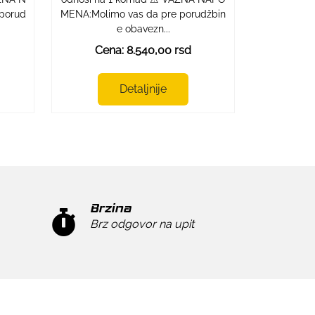
porud
MENA:Molimo vas da pre porudžbin
e obavezn...
Cena: 8.540,00 rsd
Detaljnije
Brzina
Brz odgovor na upit