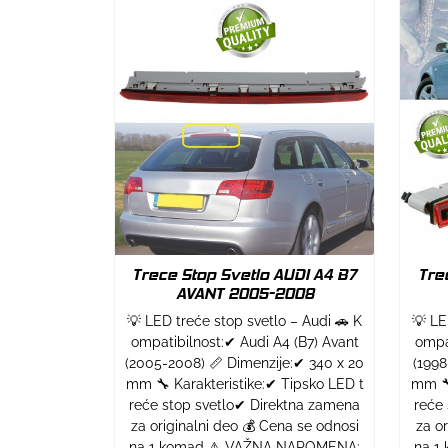
Trece Stop Svetlo AUDI A4 B7
Tre
AVANT 2005-2008
💡 LED treće stop svetlo – Audi 🚗 K
💡 LE
ompatibilnost:✔ Audi A4 (B7) Avant
ompa
(2005-2008) 📏 Dimenzije:✔ 340 x 20
(1998
mm 🔧 Karakteristike:✔ Tipsko LED t
mm 🔧
reće stop svetlo✔ Direktna zamena
reće
za originalni deo 💰 Cena se odnosi
za o
na 1 komad ⚠ VAŽNA NAPOMENA:
na 1