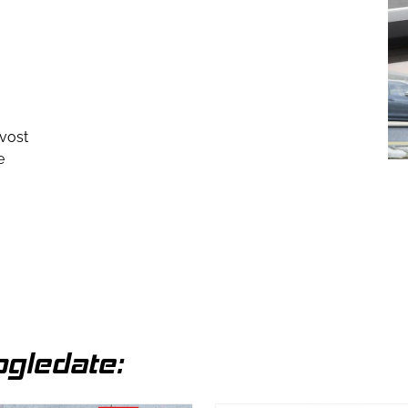
ivost
e
gledate: