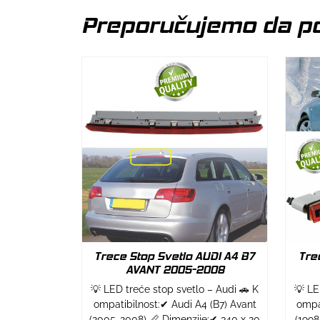
Preporučujemo da po
Trece Stop Svetlo AUDI A4 B7
Tre
AVANT 2005-2008
💡 LED treće stop svetlo – Audi 🚗 K
💡 LE
ompatibilnost:✔ Audi A4 (B7) Avant
ompa
(2005-2008) 📏 Dimenzije:✔ 340 x 20
(1998