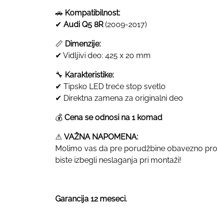
🚗
Kompatibilnost:
✔
Audi Q5 8R
(2009-2017)
📏
Dimenzije:
✔ Vidljivi deo: 425 x 20 mm
🔧
Karakteristike:
✔ Tipsko LED treće stop svetlo
✔ Direktna zamena za originalni deo
💰
Cena se odnosi na 1 komad
⚠
VAŽNA NAPOMENA:
Molimo vas da pre porudžbine obavezno prove
biste izbegli neslaganja pri montaži!
Garancija 12 meseci.