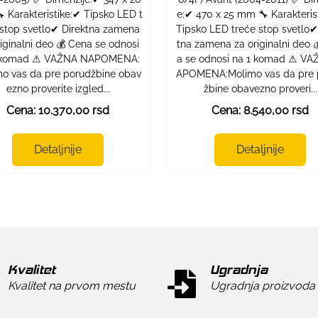
 Karakteristike:✔ Tipsko LED t
e:✔ 470 x 25 mm 🔧 Karakteris
 stop svetlo✔ Direktna zamena
Tipsko LED treće stop svetlo✔
riginalni deo 💰 Cena se odnosi
tna zamena za originalni deo 
 komad ⚠ VAŽNA NAPOMENA:
a se odnosi na 1 komad ⚠ VA
o vas da pre porudžbine obav
APOMENA:Molimo vas da pre 
ezno proverite izgled...
žbine obavezno proveri...
Cena: 10.370,00 rsd
Cena: 8.540,00 rsd
Detaljnije
Detaljnije
Kvalitet
Ugradnja
Kvalitet na prvom mestu
Ugradnja proizvoda