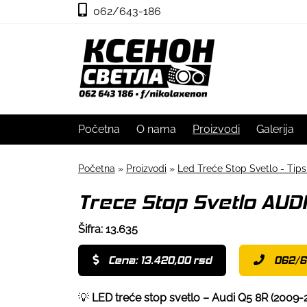
062/643-186
Početna
O nama
Proizvodi
Galerija
Početna
»
Proizvodi
»
Led Treće Stop Svetlo - Tip
Trece Stop Svetlo AUD
Šifra: 13.635
Cena: 13.420,00 rsd
062/6
💡
LED treće stop svetlo – Audi Q5 8R (2009-