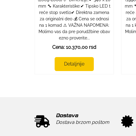
mm 🔧 Karakteristike:✔ Tipsko LED t
mm 🔧
reće stop svetlo✔ Direktna zamena
reće
za originalni deo 💰 Cena se odnosi
za o
na 1 komad ⚠ VAŽNA NAPOMENA:
na 1
Molimo vas da pre porudžbine obav
Molim
ezno proverite...
Cena: 10.370,00 rsd
Detaljnije
Dostava
Dostava brzom poštom