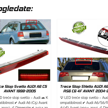
gledate:
ce Stop Svetlo AUDI A6 C5
Trece Stop SVetlo AUDI A6
AVANT 1998-2005
RS6 C6 4F AVANT 2004-2
D treće stop svetlo – Audi 🚗 K
💡 LED treće stop svetlo – Aud
tibilnost:✔ Audi A6 (C5) Avant
ompatibilnost:✔ Audi A6/S6/
-2005) 📏 Dimenzije:✔ 347 x 20
6/4F) Avant (2004-2011) 📏 Di