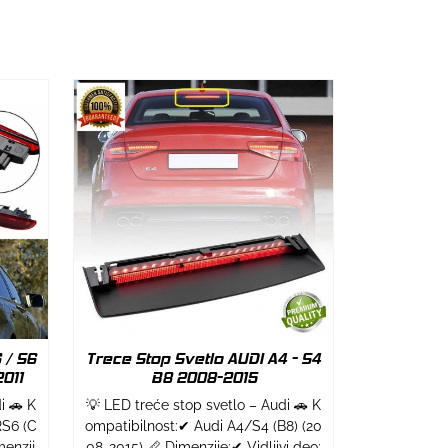
 / S6
Trece Stop Svetlo AUDI A4 - S4
011
B8 2008-2015
i 🚗 K
💡 LED treće stop svetlo – Audi 🚗 K
RS6 (C
ompatibilnost:✔ Audi A4/S4 (B8) (20
menzij
08-2015) 📏 Dimenzije:✔ Vidljivi deo: