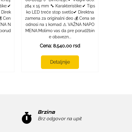
tike:✔
284 x 15 mm 🔧 Karakteristike:✔ Tips
 Direk
ko LED treće stop svetlo✔ Direktna
💰 Cen
zamena za originalni deo 💰 Cena se
ŽNA N
odnosi na 1 komad ⚠ VAŽNA NAPO
porud
MENA:Molimo vas da pre porudžbin
e obavezn...
Cena: 8.540,00 rsd
Detaljnije
Brzina
Brz odgovor na upit