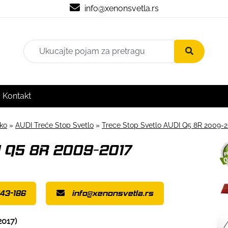
info@xenonsvetla.rs
Kontakt
sko
»
AUDI Treće Stop Svetlo
»
Trece Stop Svetlo AUDI Q5 8R 2009-2
I Q5 8R 2009-2017
43-186
info@xenonsvetla.rs
2017)