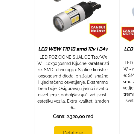
LED W5W T10 10 smd 12v i 24v
LED
LED POZICIONE SIJALICE T10/W5
LED 
W - 10x3030smd Ključne karakteristi
W - 9
ke: SMD tehnologija: Sijalice koriste 1
e: SM
0x3030smd dioda, pružajući snažno
smd 2
i ujednačeno osvetljenje. Ekstremno
vetlj
bele boje: Osiguravaju jasno i svetlo
tremn
osvetljenje, poboljšavajući vidljivost i
i sve
estetiku vozila. Extra kvalitet: Izrađen
e...
Cena: 2.320,00 rsd
Detaljnije