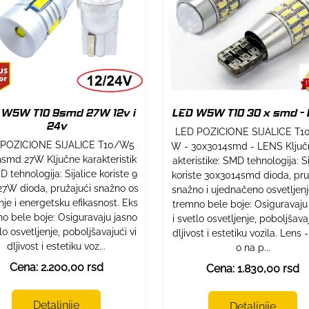
 W5W T10 9smd 27W 12v i
LED W5W T10 30 x smd -
24v
LED POZICIONE SIJALICE T
POZICIONE SIJALICE T10/W5
W - 30x3014smd - LENS Ključ
smd 27W Ključne karakteristik
akteristike: SMD tehnologija: Si
D tehnologija: Sijalice koriste 9
koriste 30x3014smd dioda, pru
7W dioda, pružajući snažno os
snažno i ujednačeno osvetljenj
enje i energetsku efikasnost. Eks
tremno bele boje: Osiguravaju
o bele boje: Osiguravaju jasno
i svetlo osvetljenje, poboljšavaj
tlo osvetljenje, poboljšavajući vi
dljivost i estetiku vozila. Lens 
dljivost i estetiku voz...
o na p...
Cena: 2.200,00 rsd
Cena: 1.830,00 rsd
Detaljnije
Detaljnije