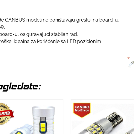
gde CANBUS modeli ne poništavaju grešku na board-u.
5W.
 board-u, osiguravajući stabilan rad.
reške, idealna za korišćenje sa LED pozicionim
gledate: