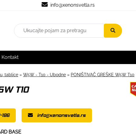
info@xenonsvetla.rs
Kontakt
u, tablice
»
W5W - T10 - Ubodne
»
PONIŠTIVAČ GREŠKE W5W T10
5W T10
-186
info@xenonsvetla.rs
ARD BASE