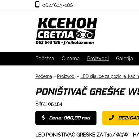
062/643-186
Početna
O nama
Proizvodi
Galerija
Početna
»
Proizvodi
»
LED sijalice za pozicije, kabin
PONIŠTIVAČ GREŠKE W
Šifra: 05.154
Cena: 950,00 rsd
062/643
LED PONIŠTIVAČ GREŠKE ZA T10/W5W - H