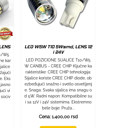
 LENS
LED W5W T10 5Wsmd, LENS 12
i 24V
10/W5
LED POZICIONE SIJALICE T10/W5
ne kar
W CANBUS - CREE CHIP Ključne ka
jalice
rakteristike: CREE CHIP tehnologija:
žajući
Sijalice koriste CREE CHIP diode, ob
e. Eks
ezbeđujući snažno i svetlo osvetljenj
 jasno
e. Snaga: Svaka sijalica ima snagu o
ući vi
d 5W. Radni napon: Kompatibilne su
- sociv
i sa 12V i 24V sistemima. Ekstremno
bele boje: Pruža...
Cena: 1.400,00 rsd