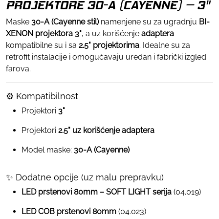
PROJEKTORE 30-A (CAYENNE) – 3"
Maske
30-A (Cayenne stil)
namenjene su za ugradnju
BI-
XENON projektora 3"
, a uz korišćenje
adaptera
kompatibilne su i sa
2.5" projektorima
. Idealne su za
retrofit instalacije i omogućavaju uredan i fabrički izgled
farova.
⚙️ Kompatibilnost
Projektori
3"
Projektori
2.5" uz korišćenje adaptera
Model maske:
30-A (Cayenne)
✨ Dodatne opcije (uz malu prepravku)
LED prstenovi 80mm – SOFT LIGHT serija
(04.019)
LED COB prstenovi 80mm
(04.023)