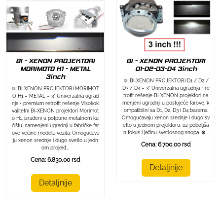
BI - XENON PROJEKTORI
BI - XENON PROJEKTORI
MORIMOTO H1 - METAL
D1-D2-D3-D4 3inch
3inch
🔆 BI-XENON PROJEKTORI D1 / D2 /
D3 / D4 – 3" Univerzalna ugradnja • re
🔆 BI-XENON PROJEKTORI MORIMOT
trofit rešenje BI-XENON projektori na
O H1 – METAL – 3" Univerzalna ugrad
menjeni ugradnji u postojeće farove, k
nja • premium retrofit rešenje Visokok
ompatibilni sa D1, D2, D3 i D4 bazama.
valitetni BI-XENON projektori Morimot
Omogućavaju xenon srednje i dugo sv
o H1, izrađeni u potpuno metalnom ku
etlo u jednom projektoru, uz poboljša
ćištu, namenjeni ugradnji u fabričke far
n fokus i jačinu svetlosnog snopa. ⚙️...
ove većine modela vozila. Omogućava
ju xenon srednje i dugo svetlo u jedn
Cena: 6.700,00 rsd
om projekt...
Cena: 6.830,00 rsd
Detaljnije
Detaljnije