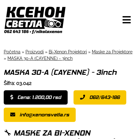
Početna
»
Proizvodi
»
Bi-Xenon Projektori
»
Maske za Projektore
»
MASKA 30-A (CAYENNE) - 3inch
MASKA 30-A (CAYENNE) - 3inch
Šifra: 03.042
Cena: 1.200,00 rsd
062/643-186
info@xenonsvetla.rs
🔧 MASKE ZA BI-XENON