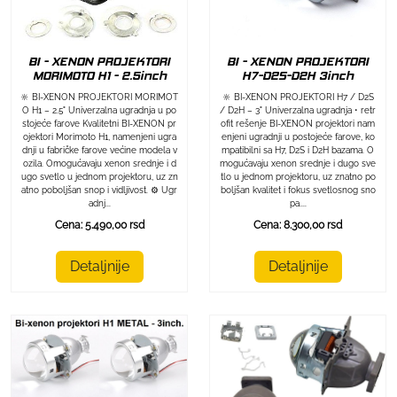
BI - XENON PROJEKTORI
BI - XENON PROJEKTORI
MORIMOTO H1 - 2.5inch
H7-D2S-D2H 3inch
🔆 BI-XENON PROJEKTORI MORIMOT
🔆 BI-XENON PROJEKTORI H7 / D2S
O H1 – 2.5" Univerzalna ugradnja u po
/ D2H – 3" Univerzalna ugradnja • retr
stojeće farove Kvalitetni BI-XENON pr
ofit rešenje BI-XENON projektori nam
ojektori Morimoto H1, namenjeni ugra
enjeni ugradnji u postojeće farove, ko
dnji u fabričke farove većine modela v
mpatibilni sa H7, D2S i D2H bazama. O
ozila. Omogućavaju xenon srednje i d
mogućavaju xenon srednje i dugo sve
ugo svetlo u jednom projektoru, uz zn
tlo u jednom projektoru, uz znatno po
atno poboljšan snop i vidljivost. ⚙️ Ugr
boljšan kvalitet i fokus svetlosnog sno
adnj...
pa....
Cena: 5.490,00 rsd
Cena: 8.300,00 rsd
Detaljnije
Detaljnije