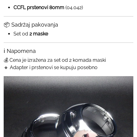
CCFL prstenovi 80mm
(04.042)
📦 Sadržaj pakovanja
Set od
2 maske
ℹ️ Napomena
💰 Cena je izražena za set od 2 komada maski
🔹 Adapter i prstenovi se kupuju posebno