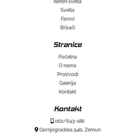
Xenon svetla
Svetla
Farovi
Brisači
Stranice
Početna
O nama
Proizvodi
Galerija
Kontakt
Kontakt
062/643-186
Gornjogradska 54b, Zemun