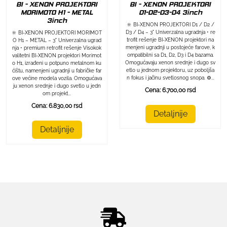
BI - XENON PROJEKTORI
BI - XENON PROJEKTORI
MORIMOTO H1 - METAL
D1-D2-D3-D4 3inch
3inch
🔆 BI-XENON PROJEKTORI D1 / D2 /
D3 / D4 – 3" Univerzalna ugradnja • re
🔆 BI-XENON PROJEKTORI MORIMOT
trofit rešenje BI-XENON projektori na
O H1 – METAL – 3" Univerzalna ugrad
menjeni ugradnji u postojeće farove, k
nja • premium retrofit rešenje Visokok
ompatibilni sa D1, D2, D3 i D4 bazama.
valitetni BI-XENON projektori Morimot
Omogućavaju xenon srednje i dugo sv
o H1, izrađeni u potpuno metalnom ku
etlo u jednom projektoru, uz poboljša
ćištu, namenjeni ugradnji u fabričke far
n fokus i jačinu svetlosnog snopa. ⚙️...
ove većine modela vozila. Omogućava
ju xenon srednje i dugo svetlo u jedn
Cena: 6.700,00 rsd
om projekt...
Cena: 6.830,00 rsd
Detaljnije
Detaljnije