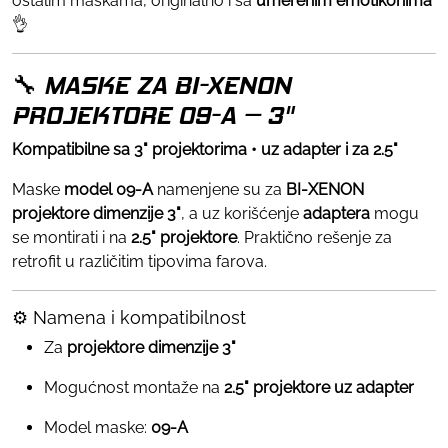
ostalim maskama, originalno i sa
umerenim emotikonima
👌
🔧 MASKE ZA BI-XENON
PROJEKTORE 09-A – 3"
Kompatibilne sa 3" projektorima • uz adapter i za 2.5"
Maske
model 09-A
namenjene su za
BI-XENON
projektore dimenzije 3"
, a uz korišćenje
adaptera
mogu
se montirati i na
2.5" projektore
. Praktično rešenje za
retrofit u različitim tipovima farova.
⚙️ Namena i kompatibilnost
Za
projektore dimenzije 3"
Mogućnost montaže na
2.5" projektore uz adapter
Model maske:
09-A