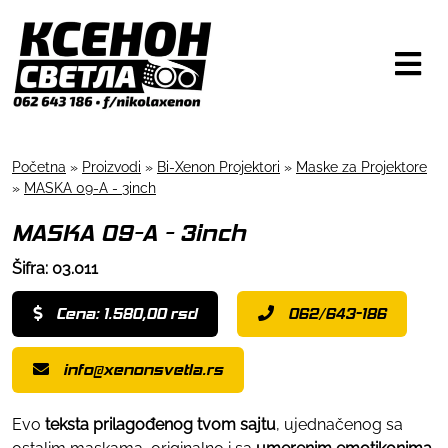
Početna
»
Proizvodi
»
Bi-Xenon Projektori
»
Maske za Projektore
»
MASKA 09-A - 3inch
MASKA 09-A - 3inch
Šifra: 03.011
Cena: 1.580,00 rsd
062/643-186
info@xenonsvetla.rs
Evo
teksta prilagođenog tvom sajtu
, ujednačenog sa