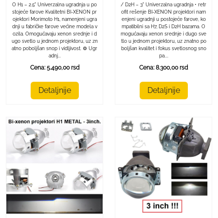
O H1 – 2.5" Univerzalna ugradnja u po
/ D2H – 3" Univerzalna ugradnja • retr
stojeće farove Kvalitetni BI-XENON pr
ofit rešenje BI-XENON projektori nam
ojektori Morimoto H1, namenjeni ugra
enjeni ugradnji u postojeće farove, ko
dnji u fabričke farove većine modela v
mpatibilni sa H7, D2S i D2H bazama. O
ozila. Omogućavaju xenon srednje i d
mogućavaju xenon srednje i dugo sve
ugo svetlo u jednom projektoru, uz zn
tlo u jednom projektoru, uz znatno po
atno poboljšan snop i vidljivost. ⚙️ Ugr
boljšan kvalitet i fokus svetlosnog sno
adnj...
pa....
Cena: 5.490,00 rsd
Cena: 8.300,00 rsd
Detaljnije
Detaljnije