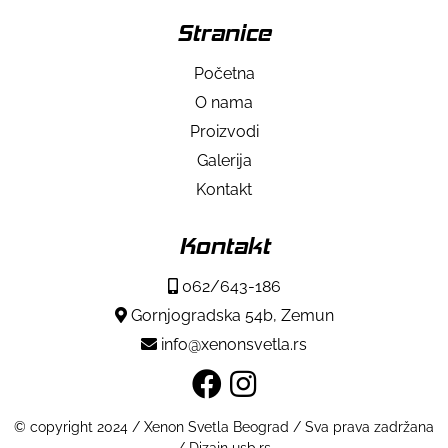
Stranice
Početna
O nama
Proizvodi
Galerija
Kontakt
Kontakt
062/643-186
Gornjogradska 54b, Zemun
info@xenonsvetla.rs
© copyright 2024 / Xenon Svetla Beograd / Sva prava zadržana
/ Dizajn usb.rs