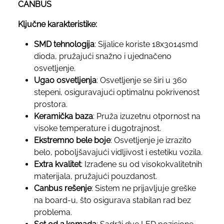
CANBUS
Ključne karakteristike:
SMD tehnologija
: Sijalice koriste 18x3014smd
dioda, pružajući snažno i ujednačeno
osvetljenje.
Ugao osvetljenja
: Osvetljenje se širi u 360
stepeni, osiguravajući optimalnu pokrivenost
prostora.
Keramička baza
: Pruža izuzetnu otpornost na
visoke temperature i dugotrajnost.
Ekstremno bele boje
: Osvetljenje je izrazito
belo, poboljšavajući vidljivost i estetiku vozila.
Extra kvalitet
: Izrađene su od visokokvalitetnih
materijala, pružajući pouzdanost.
Canbus rešenje
: Sistem ne prijavljuje greške
na board-u, što osigurava stabilan rad bez
problema.