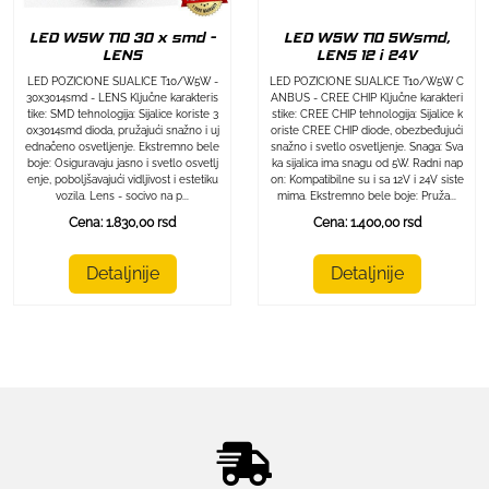
LED W5W T10 30 x smd -
LED W5W T10 5Wsmd,
LENS
LENS 12 i 24V
LED POZICIONE SIJALICE T10/W5W -
LED POZICIONE SIJALICE T10/W5W C
30x3014smd - LENS Ključne karakteris
ANBUS - CREE CHIP Ključne karakteri
tike: SMD tehnologija: Sijalice koriste 3
stike: CREE CHIP tehnologija: Sijalice k
0x3014smd dioda, pružajući snažno i uj
oriste CREE CHIP diode, obezbeđujući
ednačeno osvetljenje. Ekstremno bele
snažno i svetlo osvetljenje. Snaga: Sva
boje: Osiguravaju jasno i svetlo osvetlj
ka sijalica ima snagu od 5W. Radni nap
enje, poboljšavajući vidljivost i estetiku
on: Kompatibilne su i sa 12V i 24V siste
vozila. Lens - socivo na p...
mima. Ekstremno bele boje: Pruža...
Cena: 1.830,00 rsd
Cena: 1.400,00 rsd
Detaljnije
Detaljnije