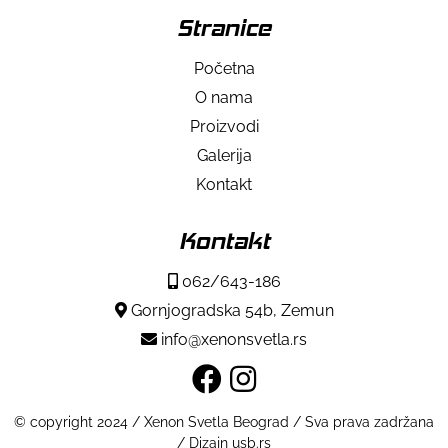
Stranice
Početna
O nama
Proizvodi
Galerija
Kontakt
Kontakt
062/643-186
Gornjogradska 54b, Zemun
info@xenonsvetla.rs
© copyright 2024 / Xenon Svetla Beograd / Sva prava zadržana
/ Dizajn usb.rs