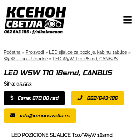
Početna
»
Proizvodi
»
LED sijalice za pozicije, kabinu, tablice
»
W5W - T10 - Ubodne
»
LED W5W T10 18smd, CANBUS
LED W5W T10 18smd, CANBUS
Šifra: 05.553
Cena: 670,00 rsd
062/643-186
info@xenonsvetla.rs
LED POZICIONE SIJALICE T10/W5W 18smd