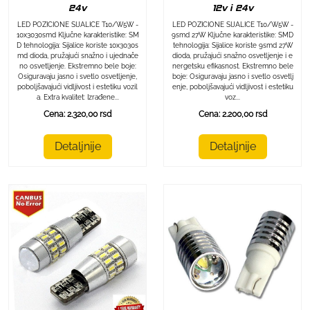
24v
12v i 24v
LED POZICIONE SIJALICE T10/W5W -
LED POZICIONE SIJALICE T10/W5W -
10x3030smd Ključne karakteristike: SM
9smd 27W Ključne karakteristike: SMD
D tehnologija: Sijalice koriste 10x3030s
tehnologija: Sijalice koriste 9smd 27W
md dioda, pružajući snažno i ujednače
dioda, pružajući snažno osvetljenje i e
no osvetljenje. Ekstremno bele boje:
nergetsku efikasnost. Ekstremno bele
Osiguravaju jasno i svetlo osvetljenje,
boje: Osiguravaju jasno i svetlo osvetlj
poboljšavajući vidljivost i estetiku vozil
enje, poboljšavajući vidljivost i estetiku
a. Extra kvalitet: Izrađene...
voz...
Cena: 2.320,00 rsd
Cena: 2.200,00 rsd
Detaljnije
Detaljnije