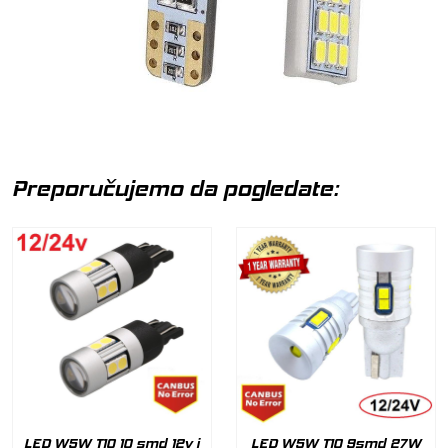
Preporučujemo da pogledate:
LED W5W T10 10 smd 12v i
LED W5W T10 9smd 27W