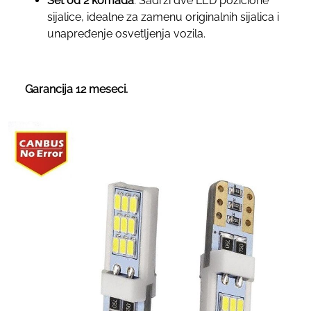
Set od 2 komada
: Sadrži dve LED pozicione
sijalice, idealne za zamenu originalnih sijalica i
unapređenje osvetljenja vozila.
Garancija 12 meseci.