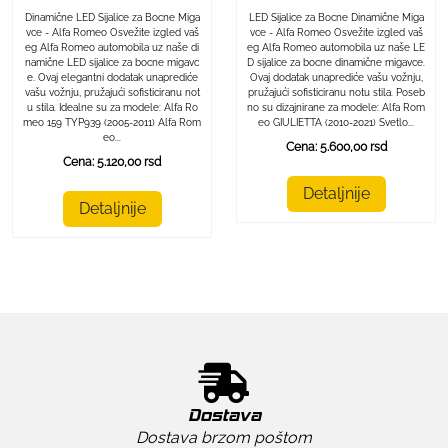
LED Sijalice za Bocne Dinamične Miga
Dinamične LED Sijalice za Bocne Miga
vce - Alfa Romeo Osvežite izgled vaš
vce - Alfa Romeo Osvežite izgled vaš
eg Alfa Romeo automobila uz naše LE
eg Alfa Romeo automobila uz naše di
D sijalice za bocne dinamične migavce.
namične LED sijalice za bocne migavc
Ovaj dodatak unaprediće vašu vožnju,
e. Ovaj elegantni dodatak unaprediće
pružajući sofisticiranu notu stila. Poseb
vašu vožnju, pružajući sofisticiranu not
no su dizajnirane za modele: Alfa Rom
u stila. Idealne su za modele: Alfa Ro
eo GIULIETTA (2010-2021) Svetlo...
meo 159 TYP939 (2005-2011) Alfa Rom
eo...
Cena: 5.600,00 rsd
Cena: 5.120,00 rsd
Detaljnije
Detaljnije
Dostava
Dostava brzom poštom