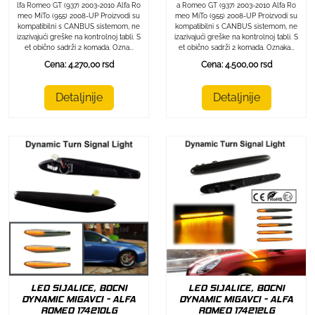
lfa Romeo GT (937) 2003-2010 Alfa Ro
a Romeo GT (937) 2003-2010 Alfa Ro
meo MiTo (955) 2008-UP Proizvodi su
meo MiTo (955) 2008-UP Proizvodi su
kompatibilni s CANBUS sistemom, ne
kompatibilni s CANBUS sistemom, ne
izazivajući greške na kontrolnoj tabli. S
izazivajući greške na kontrolnoj tabli. S
et obično sadrži 2 komada. Ozna...
et obično sadrži 2 komada. Oznaka...
Cena: 4.270,00 rsd
Cena: 4.500,00 rsd
Detaljnije
Detaljnije
LED SIJALICE, BOCNI
LED SIJALICE, BOCNI
DYNAMIC MIGAVCI - ALFA
DYNAMIC MIGAVCI - ALFA
ROMEO 174212LG
ROMEO 174210LG