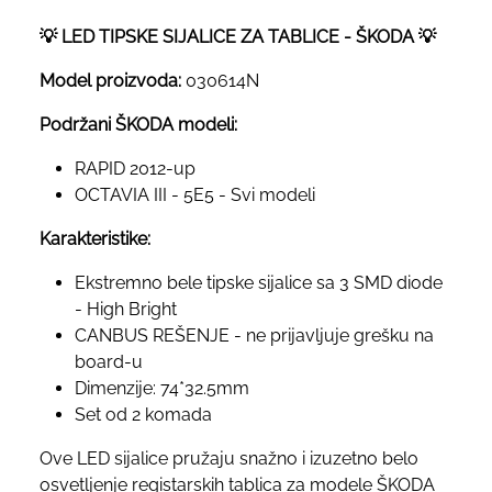
💡 LED TIPSKE SIJALICE ZA TABLICE - ŠKODA 💡
Model proizvoda:
030614N
Podržani ŠKODA modeli:
RAPID 2012-up
OCTAVIA III - 5E5 - Svi modeli
Karakteristike:
Ekstremno bele tipske sijalice sa 3 SMD diode
- High Bright
CANBUS REŠENJE - ne prijavljuje grešku na
board-u
Dimenzije: 74*32.5mm
Set od 2 komada
Ove LED sijalice pružaju snažno i izuzetno belo
osvetljenje registarskih tablica za modele ŠKODA