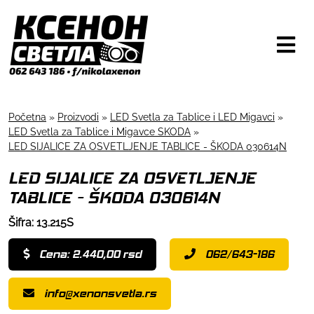
Početna
»
Proizvodi
»
LED Svetla za Tablice i LED Migavci
»
LED Svetla za Tablice i Migavce SKODA
»
LED SIJALICE ZA OSVETLJENJE TABLICE - ŠKODA 030614N
LED SIJALICE ZA OSVETLJENJE
TABLICE - ŠKODA 030614N
Šifra: 13.215S
Cena: 2.440,00 rsd
062/643-186
info@xenonsvetla.rs