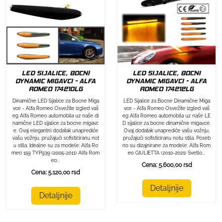
LED SIJALICE, BOCNI
LED SIJALICE, BOCNI
DYNAMIC MIGAVCI - ALFA
DYNAMIC MIGAVCI - ALFA
ROMEO 174212LG
ROMEO 174210LG
LED Sijalice za Bocne Dinamične Miga
Dinamične LED Sijalice za Bocne Miga
vce - Alfa Romeo Osvežite izgled vaš
vce - Alfa Romeo Osvežite izgled vaš
eg Alfa Romeo automobila uz naše LE
eg Alfa Romeo automobila uz naše di
D sijalice za bocne dinamične migavce.
namične LED sijalice za bocne migavc
Ovaj dodatak unaprediće vašu vožnju,
e. Ovaj elegantni dodatak unaprediće
pružajući sofisticiranu notu stila. Poseb
vašu vožnju, pružajući sofisticiranu not
no su dizajnirane za modele: Alfa Rom
u stila. Idealne su za modele: Alfa Ro
eo GIULIETTA (2010-2021) Svetlo...
meo 159 TYP939 (2005-2011) Alfa Rom
eo...
Cena: 5.600,00 rsd
Cena: 5.120,00 rsd
Detaljnije
Detaljnije