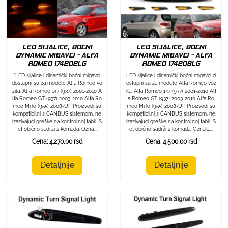
LED SIJALICE, BOCNI
LED SIJALICE, BOCNI
DYNAMIC MIGAVCI - ALFA
DYNAMIC MIGAVCI - ALFA
ROMEO 174202LG
ROMEO 174206LG
"LED sijalice i dinamički bočni migavci
LED sijalice i dinamički bočni migavci d
dostupni su za modele Alfa Romeo vo
ostupni su za modele Alfa Romeo voz
zila: Alfa Romeo 147 (937) 2001-2010 A
ila: Alfa Romeo 147 (937) 2001-2010 Alf
lfa Romeo GT (937) 2003-2010 Alfa Ro
a Romeo GT (937) 2003-2010 Alfa Ro
meo MiTo (955) 2008-UP Proizvodi su
meo MiTo (955) 2008-UP Proizvodi su
kompatibilni s CANBUS sistemom, ne
kompatibilni s CANBUS sistemom, ne
izazivajući greške na kontrolnoj tabli. S
izazivajući greške na kontrolnoj tabli. S
et obično sadrži 2 komada. Ozna...
et obično sadrži 2 komada. Oznaka...
Cena: 4.270,00 rsd
Cena: 4.500,00 rsd
Detaljnije
Detaljnije