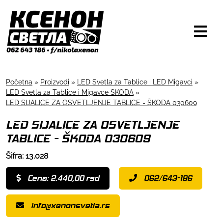
Početna
»
Proizvodi
»
LED Svetla za Tablice i LED Migavci
»
LED Svetla za Tablice i Migavce SKODA
»
LED SIJALICE ZA OSVETLJENJE TABLICE - ŠKODA 030609
LED SIJALICE ZA OSVETLJENJE
TABLICE - ŠKODA 030609
Šifra: 13.028
Cena: 2.440,00 rsd
062/643-186
info@xenonsvetla.rs