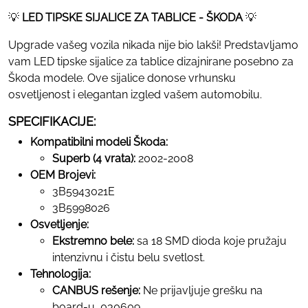
💡
LED TIPSKE SIJALICE ZA TABLICE - ŠKODA
💡
Upgrade vašeg vozila nikada nije bio lakši! Predstavljamo
vam LED tipske sijalice za tablice dizajnirane posebno za
Škoda modele. Ove sijalice donose vrhunsku
osvetljenost i elegantan izgled vašem automobilu.
SPECIFIKACIJE:
Kompatibilni modeli Škoda:
Superb (4 vrata):
2002-2008
OEM Brojevi:
3B5943021E
3B5998026
Osvetljenje:
Ekstremno bele:
sa 18 SMD dioda koje pružaju
intenzivnu i čistu belu svetlost.
Tehnologija:
CANBUS rešenje:
Ne prijavljuje grešku na
board-u, 030609.