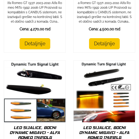
lfa Romeo GT (937) 2003-2010 Alfa Ro
a Romeo GT (937) 2003-2010 Alfa Ro
meo MiTo (955) 2008-UP Proizvodi su
meo MiTo (955) 2008-UP Proizvodi su
kompatibilni s CANBUS sistemom, ne
kompatibilni s CANBUS sistemom, ne
izazivajući greške na kontrolnoj tabli. S
izazivajući greške na kontrolnoj tabli. S
et obično sadrži 2 komada. Ozna...
et obično sadrži 2 komada. Oznaka...
Cena: 4.270,00 rsd
Cena: 4.500,00 rsd
Detaljnije
Detaljnije
LED SIJALICE, BOCNI
LED SIJALICE, BOCNI
DYNAMIC MIGAVCI - ALFA
DYNAMIC MIGAVCI - ALFA
ROMEO 174212LG
ROMEO 174210LG