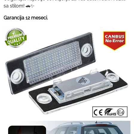
sa stilom! 🚗✨
Garancija 12 meseci.