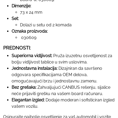
Dimenzije:
73 x 24 mm
Set:
Dolazi u setu od 2 komada
Oznaka proizvoda:
030609
PREDNOSTI:
Superiorna vidljivost:
Pruža izuzetnu osvetljenost za
bolju vidljivost tablice u svim uslovima.
Jednostavna instalacija:
Dizajniran da savršeno
odgovara specifikacijama OEM delova,
omogućavajući brzu i jednostavnu zamenu.
Bez grešaka:
Zahvaljujući CANBUS rešenju, sijalice
neće prijaviti grešku na vašem board računaru.
Elegantan izgled:
Dodaje moderan i sofisticiran izgled
vašem vozilu.
Osigurajte najbolje osvetljenje za vaš automobil i vozite