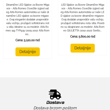
LED Sijalice za Bocne Dinamične Miga
Dinamične LED Sijalice za Bocne Miga
vce - Alfa Romeo Osvežite izgled vaš
vce - Alfa Romeo Osvežite izgled vaš
eg Alfa Romeo automobila uz naše LE
eg Alfa Romeo automobila uz naše di
D sijalice za bocne dinamične migavce.
namične LED sijalice za bocne migavc
Ovaj dodatak unaprediće vašu vožnju,
e. Ovaj elegantni dodatak unaprediće
pružajući sofisticiranu notu stila. Poseb
vašu vožnju, pružajući sofisticiranu not
no su dizajnirane za modele: Alfa Rom
u stila. Idealne su za modele: Alfa Ro
eo GIULIETTA (2010-2021) Svetlo...
meo 159 TYP939 (2005-2011) Alfa Rom
eo...
Cena: 5.600,00 rsd
Cena: 5.120,00 rsd
Detaljnije
Detaljnije
Dostava
Dostava brzom poštom