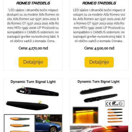
ROMEO 174202LG
ROMEO 174206LG
"LED sijalice i dinamički bočni migavci
LED sijalice i dinamički bočni migavci d
dostupni su za modele Alfa Romeo vo
ostupni su za modele Alfa Romeo voz
zila: Alfa Romeo 147 (937) 2001-2010 A
ila: Alfa Romeo 147 (937) 2001-2010 Alf
lfa Romeo GT (937) 2003-2010 Alfa Ro
a Romeo GT (937) 2003-2010 Alfa Ro
meo MiTo (955) 2008-UP Proizvodi su
meo MiTo (955) 2008-UP Proizvodi su
kompatibilni s CANBUS sistemom, ne
kompatibilni s CANBUS sistemom, ne
izazivajući greške na kontrolnoj tabli. S
izazivajući greške na kontrolnoj tabli. S
et obično sadrži 2 komada. Ozna...
et obično sadrži 2 komada. Oznaka...
Cena: 4.270,00 rsd
Cena: 4.500,00 rsd
Detaljnije
Detaljnije