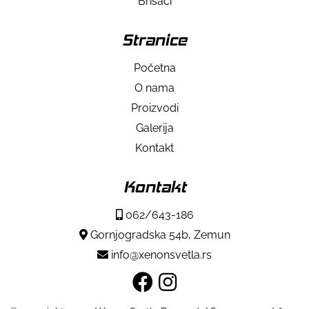
Brisači
Stranice
Početna
O nama
Proizvodi
Galerija
Kontakt
Kontakt
062/643-186
Gornjogradska 54b, Zemun
info@xenonsvetla.rs