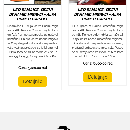
LED SIJALICE, BOCNI
LED SIJALICE, BOCNI
DYNAMIC MIGAVCI - ALFA
DYNAMIC MIGAVCI - ALFA
ROMEO 174212LG
ROMEO 174210LG
LED Sijalice za Bocne Dinamične Miga
Dinamične LED Sijalice za Bocne Miga
vce - Alfa Romeo Osvežite izgled vaš
vce - Alfa Romeo Osvežite izgled vaš
eg Alfa Romeo automobila uz naše LE
eg Alfa Romeo automobila uz naše di
D sijalice za bocne dinamične migavce.
namične LED sijalice za bocne migavc
Ovaj dodatak unaprediće vašu vožnju,
e. Ovaj elegantni dodatak unaprediće
pružajući sofisticiranu notu stila. Poseb
vašu vožnju, pružajući sofisticiranu not
no su dizajnirane za modele: Alfa Rom
u stila. Idealne su za modele: Alfa Ro
eo GIULIETTA (2010-2021) Svetlo...
meo 159 TYP939 (2005-2011) Alfa Rom
eo...
Cena: 5.600,00 rsd
Cena: 5.120,00 rsd
Detaljnije
Detaljnije