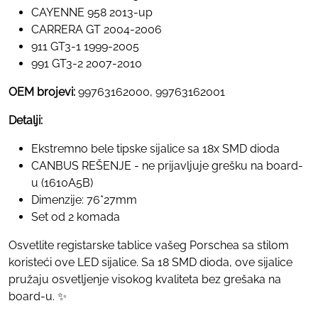
CAYENNE 958 2013-up
CARRERA GT 2004-2006
911 GT3-1 1999-2005
991 GT3-2 2007-2010
OEM brojevi:
99763162000, 99763162001
Detalji:
Ekstremno bele tipske sijalice sa 18x SMD dioda
CANBUS REŠENJE - ne prijavljuje grešku na board-
u (1610A5B)
Dimenzije: 76*27mm
Set od 2 komada
Osvetlite registarske tablice vašeg Porschea sa stilom
koristeći ove LED sijalice. Sa 18 SMD dioda, ove sijalice
pružaju osvetljenje visokog kvaliteta bez grešaka na
board-u. ✨