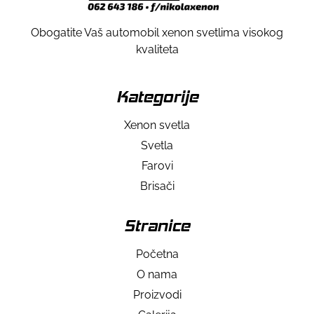
Obogatite Vaš automobil xenon svetlima visokog
kvaliteta
Kategorije
Xenon svetla
Svetla
Farovi
Brisači
Stranice
Početna
O nama
Proizvodi