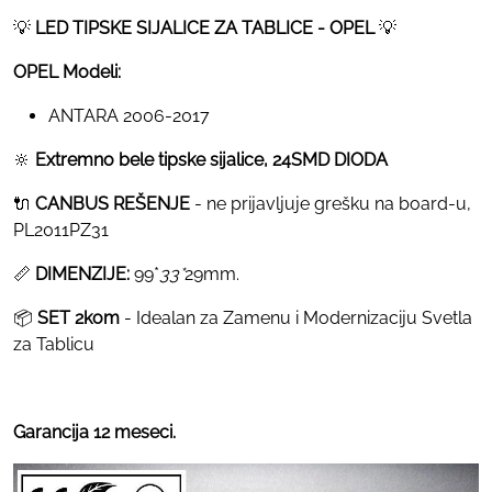
💡
LED TIPSKE SIJALICE ZA TABLICE - OPEL
💡
OPEL Modeli:
ANTARA 2006-2017
🔆
Extremno bele tipske sijalice, 24SMD DIODA
🔌
CANBUS REŠENJE
- ne prijavljuje grešku na board-u,
PL2011PZ31
📏
DIMENZIJE:
99*
33*
29mm.
📦
SET 2kom
- Idealan za Zamenu i Modernizaciju Svetla
za Tablicu
Garancija 12 meseci.