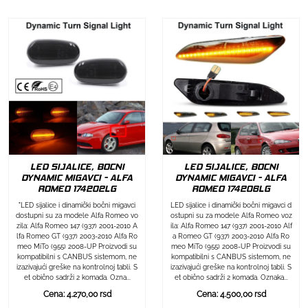
LED SIJALICE, BOCNI
LED SIJALICE, BOCNI
DYNAMIC MIGAVCI - ALFA
DYNAMIC MIGAVCI - ALFA
ROMEO 174202LG
ROMEO 174206LG
"LED sijalice i dinamički bočni migavci
LED sijalice i dinamički bočni migavci d
dostupni su za modele Alfa Romeo vo
ostupni su za modele Alfa Romeo voz
zila: Alfa Romeo 147 (937) 2001-2010 A
ila: Alfa Romeo 147 (937) 2001-2010 Alf
lfa Romeo GT (937) 2003-2010 Alfa Ro
a Romeo GT (937) 2003-2010 Alfa Ro
meo MiTo (955) 2008-UP Proizvodi su
meo MiTo (955) 2008-UP Proizvodi su
kompatibilni s CANBUS sistemom, ne
kompatibilni s CANBUS sistemom, ne
izazivajući greške na kontrolnoj tabli. S
izazivajući greške na kontrolnoj tabli. S
et obično sadrži 2 komada. Ozna...
et obično sadrži 2 komada. Oznaka...
Cena: 4.270,00 rsd
Cena: 4.500,00 rsd