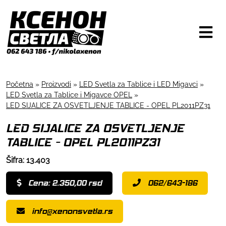
Početna
»
Proizvodi
»
LED Svetla za Tablice i LED Migavci
»
LED Svetla za Tablice i Migavce OPEL
»
LED SIJALICE ZA OSVETLJENJE TABLICE - OPEL PL2011PZ31
LED SIJALICE ZA OSVETLJENJE
TABLICE - OPEL PL2011PZ31
Šifra: 13.403
Cena: 2.350,00 rsd
062/643-186
info@xenonsvetla.rs