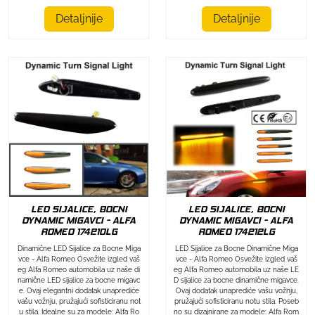
Detaljnije
Detaljnije
LED SIJALICE, BOCNI
LED SIJALICE, BOCNI
DYNAMIC MIGAVCI - ALFA
DYNAMIC MIGAVCI - ALFA
ROMEO 174212LG
ROMEO 174210LG
LED Sijalice za Bocne Dinamične Miga
Dinamične LED Sijalice za Bocne Miga
vce - Alfa Romeo Osvežite izgled vaš
vce - Alfa Romeo Osvežite izgled vaš
eg Alfa Romeo automobila uz naše LE
eg Alfa Romeo automobila uz naše di
D sijalice za bocne dinamične migavce.
namične LED sijalice za bocne migavc
Ovaj dodatak unaprediće vašu vožnju,
e. Ovaj elegantni dodatak unaprediće
pružajući sofisticiranu notu stila. Poseb
vašu vožnju, pružajući sofisticiranu not
no su dizajnirane za modele: Alfa Rom
u stila. Idealne su za modele: Alfa Ro