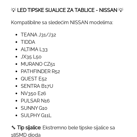
💡
LED TIPSKE SIJALICE ZA TABLICE - NISSAN
💡
Kompatibilne sa sledećim NISSAN modelima:
TEANA J31/J32
TIDDA
ALTIMA L33
JX35 L50
MURANO CZ51
PATHFINDER R52
QUEST E52
SENTRA B17U
NV350 E26
PULSAR N16
SUNNY G10
SULPHY G11L
🔧
Tip sijalice
: Ekstremno bele tipske sijalice sa
18SMD dioda