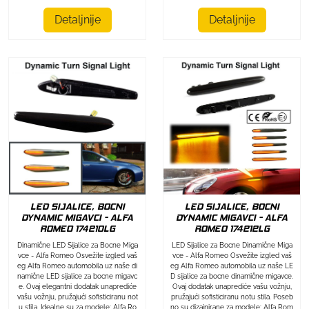
Detaljnije
Detaljnije
LED SIJALICE, BOCNI
LED SIJALICE, BOCNI
DYNAMIC MIGAVCI - ALFA
DYNAMIC MIGAVCI - ALFA
ROMEO 174212LG
ROMEO 174210LG
LED Sijalice za Bocne Dinamične Miga
Dinamične LED Sijalice za Bocne Miga
vce - Alfa Romeo Osvežite izgled vaš
vce - Alfa Romeo Osvežite izgled vaš
eg Alfa Romeo automobila uz naše LE
eg Alfa Romeo automobila uz naše di
D sijalice za bocne dinamične migavce.
namične LED sijalice za bocne migavc
Ovaj dodatak unaprediće vašu vožnju,
e. Ovaj elegantni dodatak unaprediće
pružajući sofisticiranu notu stila. Poseb
vašu vožnju, pružajući sofisticiranu not
no su dizajnirane za modele: Alfa Rom
u stila. Idealne su za modele: Alfa Ro