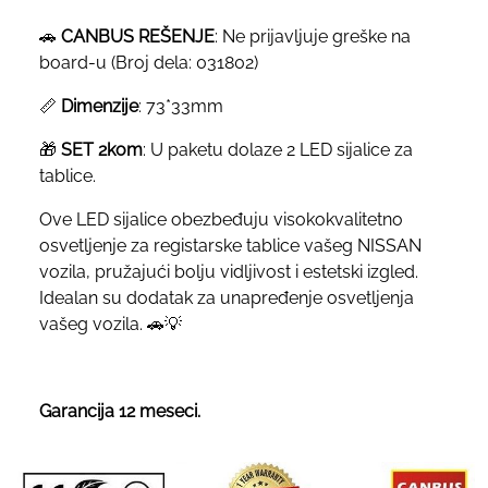
🚗
CANBUS REŠENJE
: Ne prijavljuje greške na
board-u (Broj dela: 031802)
📏
Dimenzije
: 73*33mm
🎁
SET 2kom
: U paketu dolaze 2 LED sijalice za
tablice.
Ove LED sijalice obezbeđuju visokokvalitetno
osvetljenje za registarske tablice vašeg NISSAN
vozila, pružajući bolju vidljivost i estetski izgled.
Idealan su dodatak za unapređenje osvetljenja
vašeg vozila. 🚗💡
Garancija 12 meseci.