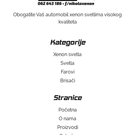
Obogatite Vaš automobil xenon svetlima visokog
kvaliteta
Kategorije
Xenon svetla
Svetla
Farovi
Brisači
Stranice
Početna
O nama
Proizvodi