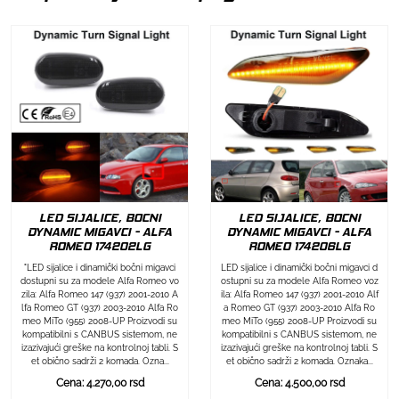
LED SIJALICE, BOCNI
LED SIJALICE, BOCNI
DYNAMIC MIGAVCI - ALFA
DYNAMIC MIGAVCI - ALFA
ROMEO 174202LG
ROMEO 174206LG
"LED sijalice i dinamički bočni migavci
LED sijalice i dinamički bočni migavci d
dostupni su za modele Alfa Romeo vo
ostupni su za modele Alfa Romeo voz
zila: Alfa Romeo 147 (937) 2001-2010 A
ila: Alfa Romeo 147 (937) 2001-2010 Alf
lfa Romeo GT (937) 2003-2010 Alfa Ro
a Romeo GT (937) 2003-2010 Alfa Ro
meo MiTo (955) 2008-UP Proizvodi su
meo MiTo (955) 2008-UP Proizvodi su
kompatibilni s CANBUS sistemom, ne
kompatibilni s CANBUS sistemom, ne
izazivajući greške na kontrolnoj tabli. S
izazivajući greške na kontrolnoj tabli. S
et obično sadrži 2 komada. Ozna...
et obično sadrži 2 komada. Oznaka...
Cena: 4.270,00 rsd
Cena: 4.500,00 rsd