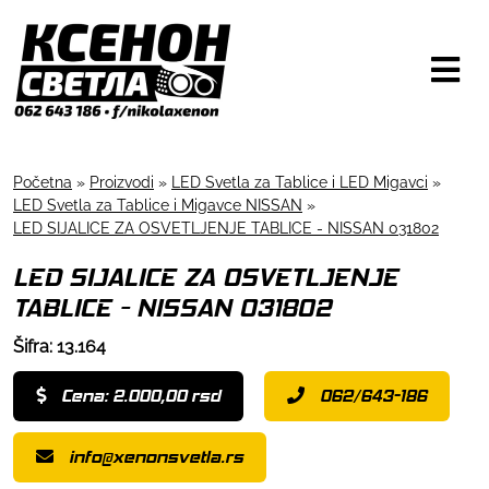
Početna
»
Proizvodi
»
LED Svetla za Tablice i LED Migavci
»
LED Svetla za Tablice i Migavce NISSAN
»
LED SIJALICE ZA OSVETLJENJE TABLICE - NISSAN 031802
LED SIJALICE ZA OSVETLJENJE
TABLICE - NISSAN 031802
Šifra: 13.164
Cena: 2.000,00 rsd
062/643-186
info@xenonsvetla.rs