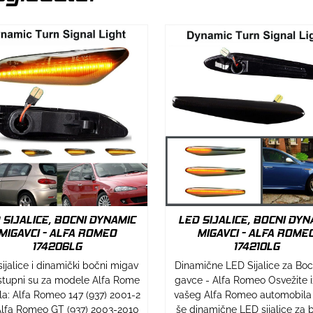
 SIJALICE, BOCNI DYNAMIC
LED SIJALICE, BOCNI DYN
MIGAVCI - ALFA ROMEO
MIGAVCI - ALFA ROME
174206LG
174210LG
ijalice i dinamički bočni migav
Dinamične LED Sijalice za Bo
stupni su za modele Alfa Rome
gavce - Alfa Romeo Osvežite 
ila: Alfa Romeo 147 (937) 2001-2
vašeg Alfa Romeo automobila
lfa Romeo GT (937) 2003-2010
še dinamične LED sijalice za 