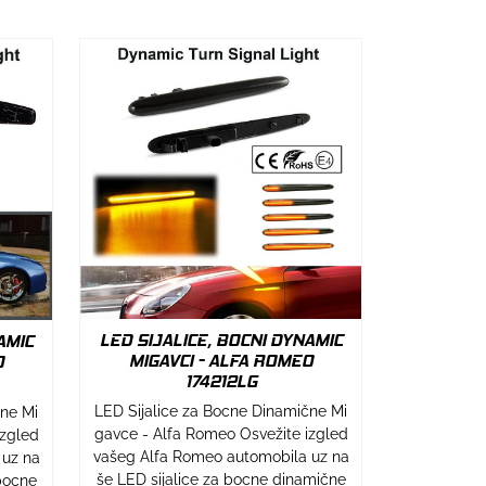
LED SIJALICE, BOCNI DYNAMIC
AMIC
MIGAVCI - ALFA ROMEO
O
174212LG
LED Sijalice za Bocne Dinamične Mi
cne Mi
gavce - Alfa Romeo Osvežite izgled
izgled
vašeg Alfa Romeo automobila uz na
 uz na
še LED sijalice za bocne dinamične
bocne