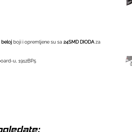
 beloj
boji i opremljene su sa
24SMD DIODA
za
 board-u, 1912BP5
gledate: