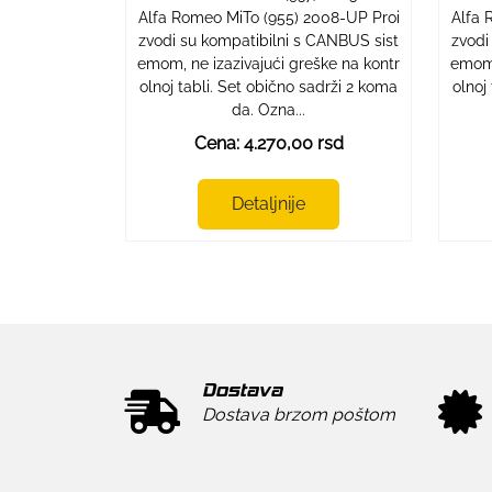
Alfa Romeo MiTo (955) 2008-UP Proi
Alfa 
zvodi su kompatibilni s CANBUS sist
zvodi
emom, ne izazivajući greške na kontr
emom,
olnoj tabli. Set obično sadrži 2 koma
olnoj
da. Ozna...
Cena: 4.270,00 rsd
Detaljnije
Dostava
Dostava brzom poštom