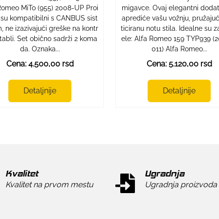
Romeo MiTo (955) 2008-UP Proi
migavce. Ovaj elegantni doda
 su kompatibilni s CANBUS sist
aprediće vašu vožnju, pružajući
 ne izazivajući greške na kontr
ticiranu notu stila. Idealne su
 tabli. Set obično sadrži 2 koma
ele: Alfa Romeo 159 TYP939 (
da. Oznaka...
011) Alfa Romeo...
Cena: 4.500,00 rsd
Cena: 5.120,00 rsd
Detaljnije
Detaljnije
Kvalitet
Ugradnja
Kvalitet na prvom mestu
Ugradnja proizvoda