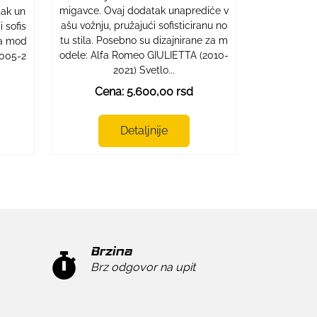
migavce. Ovaj dodatak unaprediće v
tak un
ašu vožnju, pružajući sofisticiranu no
 sofis
tu stila. Posebno su dizajnirane za m
 za mod
odele: Alfa Romeo GIULIETTA (2010-
2005-2
2021) Svetlo...
Cena: 5.600,00 rsd
Detaljnije
Brzina
Brz odgovor na upit