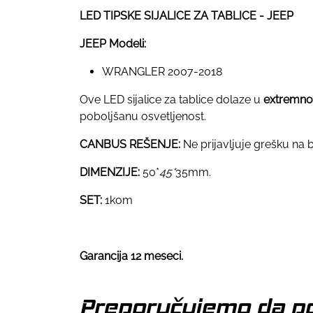
LED TIPSKE SIJALICE ZA TABLICE - JEEP
JEEP Modeli:
WRANGLER 2007-2018
Ove LED sijalice za tablice dolaze u
extremno
poboljšanu osvetljenost.
CANBUS REŠENJE:
Ne prijavljuje grešku na
DIMENZIJE:
50*
45*
35mm.
SET:
1kom
Garancija 12 meseci.
Preporučujemo da po