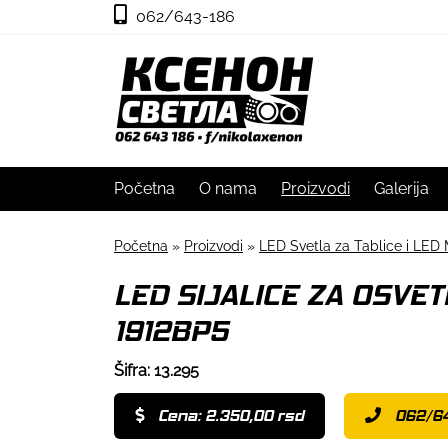
062/643-186
Početna
O nama
Proizvodi
Galerija
Početna
»
Proizvodi
»
LED Svetla za Tablice i LED 
LED SIJALICE ZA OSVET
1912BP5
Šifra: 13.295
Cena: 2.350,00 rsd
062/6