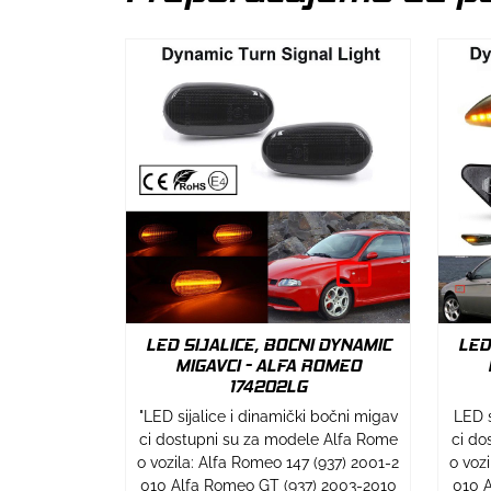
LED SIJALICE, BOCNI DYNAMIC
LED
MIGAVCI - ALFA ROMEO
174202LG
"LED sijalice i dinamički bočni migav
LED s
ci dostupni su za modele Alfa Rome
ci do
o vozila: Alfa Romeo 147 (937) 2001-2
o voz
010 Alfa Romeo GT (937) 2003-2010
010 A