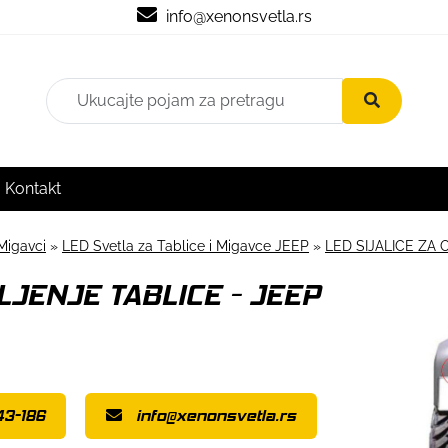
info@xenonsvetla.rs
Kontakt
Migavci
»
LED Svetla za Tablice i Migavce JEEP
»
LED SIJALICE ZA 
LJENJE TABLICE - JEEP
43-186
info@xenonsvetla.rs