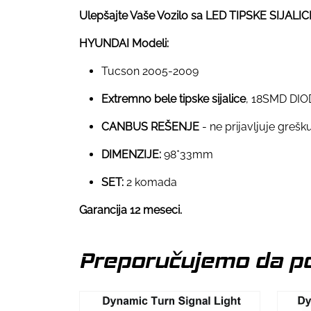
Ulepšajte Vaše Vozilo sa LED TIPSKE SIJAL
HYUNDAI Modeli:
Tucson 2005-2009
Extremno bele tipske sijalice
, 18SMD DI
CANBUS REŠENJE
- ne prijavljuje greš
DIMENZIJE:
98*33mm
SET:
2 komada
Garancija 12 meseci.
Preporučujemo da po