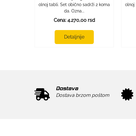
olnoj tabli. Set obično sadrži 2 koma
olnoj
da. Ozna...
Cena: 4.270,00 rsd
Detaljnije
Dostava
Dostava brzom poštom