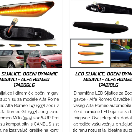
 SIJALICE, BOCNI DYNAMIC
LED SIJALICE, BOCNI DYN
MIGAVCI - ALFA ROMEO
MIGAVCI - ALFA ROME
174206LG
174210LG
ijalice i dinamički bočni migav
Dinamične LED Sijalice za Bo
stupni su za modele Alfa Rome
gavce - Alfa Romeo Osvežite 
ila: Alfa Romeo 147 (937) 2001-2
vašeg Alfa Romeo automobila
lfa Romeo GT (937) 2003-2010
še dinamične LED sijalice za 
Romeo MiTo (955) 2008-UP Proi
migavce. Ovaj elegantni doda
 su kompatibilni s CANBUS sist
aprediće vašu vožnju, pružajući
 ne izazivajući greške na kontr
ticiranu notu stila. Idealne su