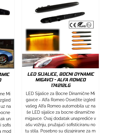
LED SIJALICE, BOCNI DYNAMIC
AMIC
MIGAVCI - ALFA ROMEO
O
174212LG
LED Sijalice za Bocne Dinamične Mi
cne Mi
gavce - Alfa Romeo Osvežite izgled
izgled
vašeg Alfa Romeo automobila uz na
 uz na
še LED sijalice za bocne dinamične
bocne
migavce. Ovaj dodatak unaprediće v
tak un
ašu vožnju, pružajući sofisticiranu no
 sofis
tu stila. Posebno su dizajnirane za m
 za mod