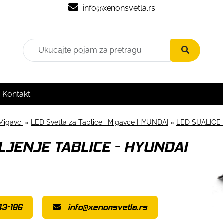
info@xenonsvetla.rs
Kontakt
Migavci
»
LED Svetla za Tablice i Migavce HYUNDAI
»
LED SIJALICE
LJENJE TABLICE - HYUNDAI
43-186
info@xenonsvetla.rs