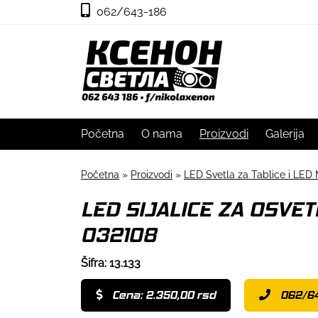
062/643-186
Početna
O nama
Proizvodi
Galerija
Početna
»
Proizvodi
»
LED Svetla za Tablice i LED 
LED SIJALICE ZA OSVET
032108
Šifra: 13.133
Cena: 2.350,00 rsd
062/6