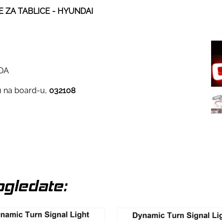
ICE ZA TABLICE - HYUNDAI
ODA
ku na board-u,
032108
gledate: