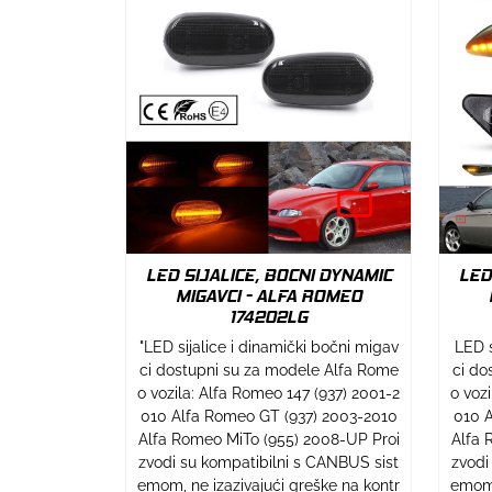
LED SIJALICE, BOCNI DYNAMIC
LED
MIGAVCI - ALFA ROMEO
174202LG
"LED sijalice i dinamički bočni migav
LED s
ci dostupni su za modele Alfa Rome
ci do
o vozila: Alfa Romeo 147 (937) 2001-2
o voz
010 Alfa Romeo GT (937) 2003-2010
010 A
Alfa Romeo MiTo (955) 2008-UP Proi
Alfa 
zvodi su kompatibilni s CANBUS sist
zvodi
emom, ne izazivajući greške na kontr
emom,